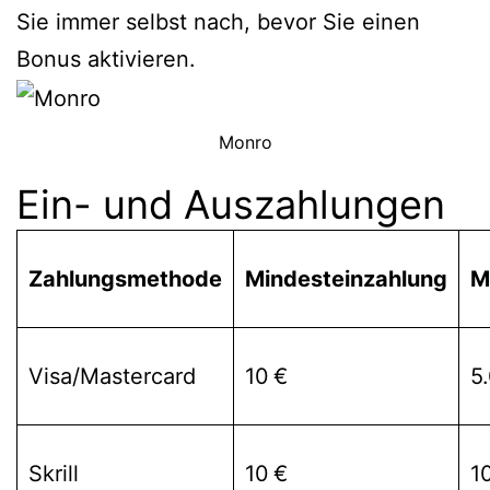
Sie immer selbst nach, bevor Sie einen
Bonus aktivieren.
Monro
Ein- und Auszahlungen
Zahlungsmethode
Mindesteinzahlung
M
Visa/Mastercard
10 €
5
Skrill
10 €
1