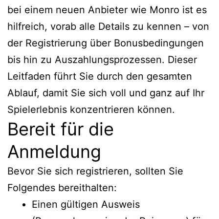
bei einem neuen Anbieter wie Monro ist es
hilfreich, vorab alle Details zu kennen – von
der Registrierung über Bonusbedingungen
bis hin zu Auszahlungsprozessen. Dieser
Leitfaden führt Sie durch den gesamten
Ablauf, damit Sie sich voll und ganz auf Ihr
Spielerlebnis konzentrieren können.
Bereit für die
Anmeldung
Bevor Sie sich registrieren, sollten Sie
Folgendes bereithalten:
Einen gültigen Ausweis