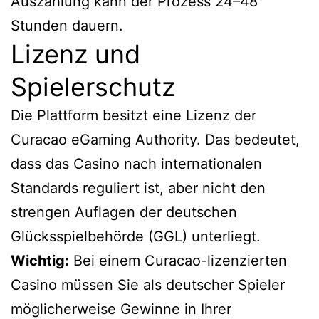
Auszahlung kann der Prozess 24–48
Stunden dauern.
Lizenz und
Spielerschutz
Die Plattform besitzt eine Lizenz der
Curacao eGaming Authority. Das bedeutet,
dass das Casino nach internationalen
Standards reguliert ist, aber nicht den
strengen Auflagen der deutschen
Glücksspielbehörde (GGL) unterliegt.
Wichtig:
Bei einem Curacao-lizenzierten
Casino müssen Sie als deutscher Spieler
möglicherweise Gewinne in Ihrer