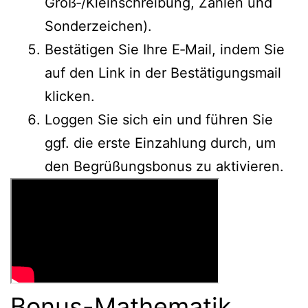
Groß‑/Kleinschreibung, Zahlen und
Sonderzeichen).
Bestätigen Sie Ihre E‑Mail, indem Sie
auf den Link in der Bestätigungsmail
klicken.
Loggen Sie sich ein und führen Sie
ggf. die erste Einzahlung durch, um
den Begrüßungsbonus zu aktivieren.
Bonus-Mathematik