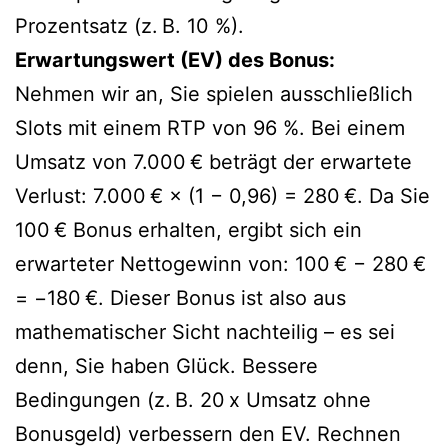
Prozentsatz (z. B. 10 %).
Erwartungswert (EV) des Bonus:
Nehmen wir an, Sie spielen ausschließlich
Slots mit einem RTP von 96 %. Bei einem
Umsatz von 7.000 € beträgt der erwartete
Verlust: 7.000 € × (1 − 0,96) = 280 €. Da Sie
100 € Bonus erhalten, ergibt sich ein
erwarteter Nettogewinn von: 100 € − 280 €
= −180 €. Dieser Bonus ist also aus
mathematischer Sicht nachteilig – es sei
denn, Sie haben Glück. Bessere
Bedingungen (z. B. 20 x Umsatz ohne
Bonusgeld) verbessern den EV. Rechnen