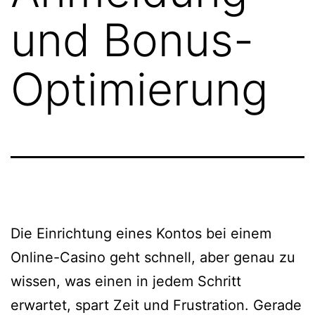
und Bonus-
Optimierung
Die Einrichtung eines Kontos bei einem
Online-Casino geht schnell, aber genau zu
wissen, was einen in jedem Schritt
erwartet, spart Zeit und Frustration. Gerade