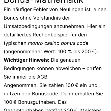
Ein häufiger Fehler von Neulingen ist, einen
Bonus ohne Verständnis der
Umsatzbedingungen anzunehmen. Hier ein
detailliertes Rechenbeispiel für den
typischen
monro casino bonus code
(angenommener Wert: 100 % bis 200 €).
Wichtiger Hinweis:
Die genauen
Bedingungen können abweichen – prüfen
Sie immer die AGB.
Angenommen, Sie zahlen 100 € ein und
nutzen den Bonuscode. Dann erhalten Sie
100 € Bonusguthaben. Das
Gesamtguthaben beträgt 200 €. Meistens