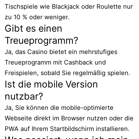
Tischspiele wie Blackjack oder Roulette nur
zu 10 % oder weniger.
Gibt es einen
Treueprogramm?
Ja, das Casino bietet ein mehrstufiges
Treueprogramm mit Cashback und
Freispielen, sobald Sie regelmäßig spielen.
Ist die mobile Version
nutzbar?
Ja, Sie können die mobile-optimierte
Webseite direkt im Browser nutzen oder die
PWA auf Ihrem Startbildschirm installieren.