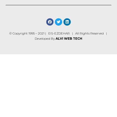
© Copyright 1995 – 2021 | EIS-EZDEHAR | All Rights Reserved |
Developed By
ALVI WEB TECH