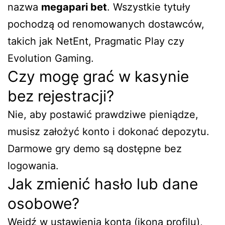
nazwa
megapari bet
. Wszystkie tytuły
pochodzą od renomowanych dostawców,
takich jak NetEnt, Pragmatic Play czy
Evolution Gaming.
Czy mogę grać w kasynie
bez rejestracji?
Nie, aby postawić prawdziwe pieniądze,
musisz założyć konto i dokonać depozytu.
Darmowe gry demo są dostępne bez
logowania.
Jak zmienić hasło lub dane
osobowe?
Wejdź w ustawienia konta (ikona profilu),