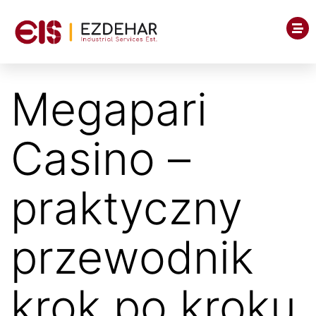
Megapari
Casino –
praktyczny
przewodnik
krok po kroku