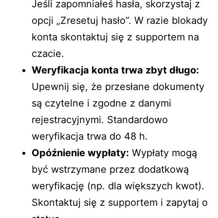
Jeśli zapomniałeś hasła, skorzystaj z
opcji „Zresetuj hasło”. W razie blokady
konta skontaktuj się z supportem na
czacie.
Weryfikacja konta trwa zbyt długo:
Upewnij się, że przesłane dokumenty
są czytelne i zgodne z danymi
rejestracyjnymi. Standardowo
weryfikacja trwa do 48 h.
Opóźnienie wypłaty:
Wypłaty mogą
być wstrzymane przez dodatkową
weryfikację (np. dla większych kwot).
Skontaktuj się z supportem i zapytaj o