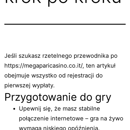
Jeśli szukasz rzetelnego przewodnika po
https://megaparicasino.co.it/
, ten artykuł
obejmuje wszystko od rejestracji do
pierwszej wypłaty.
Przygotowanie do gry
Upewnij się, że masz stabilne
połączenie internetowe – gra na żywo
wymaga niskiego opóźnienia.