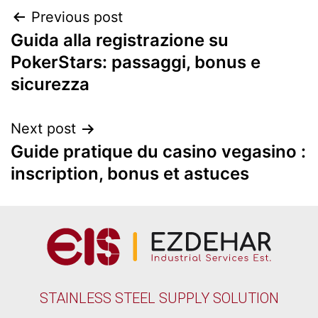
Previous post
Guida alla registrazione su
PokerStars: passaggi, bonus e
sicurezza
Next post
Guide pratique du casino vegasino :
inscription, bonus et astuces
STAINLESS STEEL SUPPLY SOLUTION