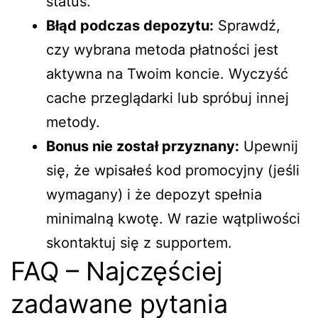
status.
Błąd podczas depozytu:
Sprawdź,
czy wybrana metoda płatności jest
aktywna na Twoim koncie. Wyczyść
cache przeglądarki lub spróbuj innej
metody.
Bonus nie został przyznany:
Upewnij
się, że wpisałeś kod promocyjny (jeśli
wymagany) i że depozyt spełnia
minimalną kwotę. W razie wątpliwości
skontaktuj się z supportem.
FAQ – Najczęściej
zadawane pytania