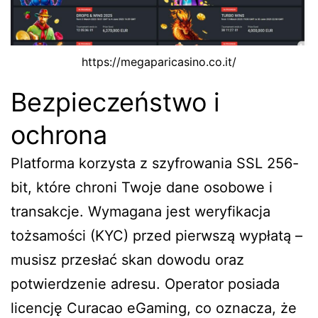
https://megaparicasino.co.it/
Bezpieczeństwo i
ochrona
Platforma korzysta z szyfrowania SSL 256-
bit, które chroni Twoje dane osobowe i
transakcje. Wymagana jest weryfikacja
tożsamości (KYC) przed pierwszą wypłatą –
musisz przesłać skan dowodu oraz
potwierdzenie adresu. Operator posiada
licencję Curacao eGaming, co oznacza, że