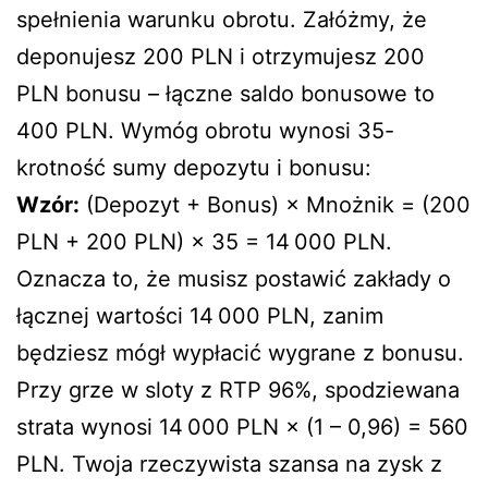
spełnienia warunku obrotu. Załóżmy, że
deponujesz 200 PLN i otrzymujesz 200
PLN bonusu – łączne saldo bonusowe to
400 PLN. Wymóg obrotu wynosi 35-
krotność sumy depozytu i bonusu:
Wzór:
(Depozyt + Bonus) × Mnożnik = (200
PLN + 200 PLN) × 35 = 14 000 PLN.
Oznacza to, że musisz postawić zakłady o
łącznej wartości 14 000 PLN, zanim
będziesz mógł wypłacić wygrane z bonusu.
Przy grze w sloty z RTP 96%, spodziewana
strata wynosi 14 000 PLN × (1 – 0,96) = 560
PLN. Twoja rzeczywista szansa na zysk z