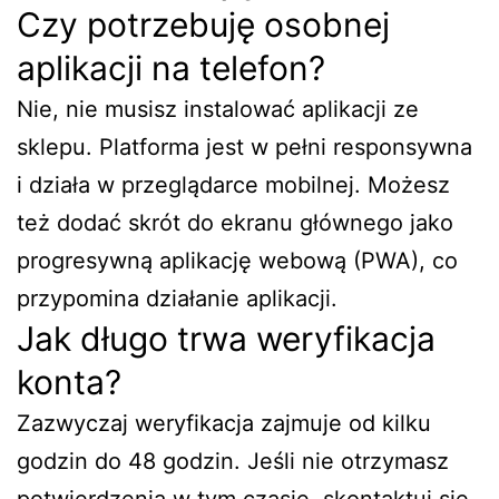
Czy potrzebuję osobnej
aplikacji na telefon?
Nie, nie musisz instalować aplikacji ze
sklepu. Platforma jest w pełni responsywna
i działa w przeglądarce mobilnej. Możesz
też dodać skrót do ekranu głównego jako
progresywną aplikację webową (PWA), co
przypomina działanie aplikacji.
Jak długo trwa weryfikacja
konta?
Zazwyczaj weryfikacja zajmuje od kilku
godzin do 48 godzin. Jeśli nie otrzymasz