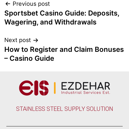
Previous post
Sportsbet Casino Guide: Deposits,
Wagering, and Withdrawals
Next post
How to Register and Claim Bonuses
– Casino Guide
STAINLESS STEEL SUPPLY SOLUTION