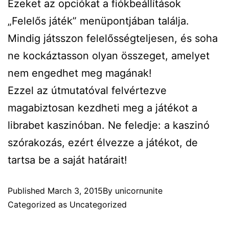
Ezeket az opciókat a fiókbeállítások
„Felelős játék” menüpontjában találja.
Mindig játsszon felelősségteljesen, és soha
ne kockáztasson olyan összeget, amelyet
nem engedhet meg magának!
Ezzel az útmutatóval felvértezve
magabiztosan kezdheti meg a játékot a
librabet kaszinóban. Ne feledje: a kaszinó
szórakozás, ezért élvezze a játékot, de
tartsa be a saját határait!
Published
March 3, 2015
By
unicornunite
Categorized as
Uncategorized