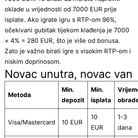
oklade u vrijednosti od 7000 EUR prije
isplate. Ako igrate igru s RTP-om 96%,
očekivani gubitak tijekom klađenja je 7000
× 4% = 280 EUR, što je više od bonusa.
Zato je važno birati igre s visokim RTP-om i
niskim doprinosom.
Novac unutra, novac van
Min.
Min.
Vrijem
Metoda
depozit
isplata
obrad
10
1-3
Visa/Mastercard
10 EUR
EUR
dana