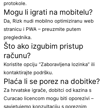
protokole.
Mogu li igrati na mobitelu?
Da, Rizk nudi mobilno optimiziranu web
stranicu i PWA – preuzmite putem
preglednika.
Što ako izgubim pristup
računu?
Koristite opciju “Zaboravljena lozinka” ili
kontaktirajte podršku.
Plaća li se porez na dobitke?
Za hrvatske igrače, dobitci od kazina s
Curacao licencom mogu biti oporezivi –
savjetujemo konzultaciju s poreznim