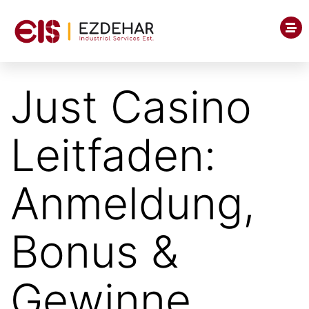
Just Casino
Leitfaden:
Anmeldung,
Bonus &
Gewinne