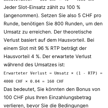
Jeder Slot-Einsatz zählt zu 100 %
(angenommen). Setzen Sie also 5 CHF pro
Runde, benötigen Sie 800 Runden, um den
Umsatz zu erreichen. Der theoretische
Verlust basiert auf dem Hausvorteil. Bei
einem Slot mit 96 % RTP beträgt der
Hausvorteil 4 %. Der erwartete Verlust
während des Umsatzes ist:
Erwarteter Verlust = Umsatz × (1 - RTP) =
4000 CHF × 0.04 = 160 CHF
Das bedeutet, Sie könnten den Bonus von
100 CHF plus Ihren Einzahlungsbetrag
verlieren, bevor Sie die Bedingungen