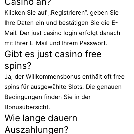
Casino an?
Klicken Sie auf „Registrieren“, geben Sie
Ihre Daten ein und bestätigen Sie die E-
Mail. Der just casino login erfolgt danach
mit Ihrer E-Mail und Ihrem Passwort.
Gibt es just casino free
spins?
Ja, der Willkommensbonus enthält oft free
spins für ausgewählte Slots. Die genauen
Bedingungen finden Sie in der
Bonusübersicht.
Wie lange dauern
Auszahlungen?