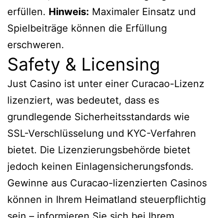
erfüllen.
Hinweis:
Maximaler Einsatz und
Spielbeiträge können die Erfüllung
erschweren.
Safety & Licensing
Just Casino ist unter einer Curacao-Lizenz
lizenziert, was bedeutet, dass es
grundlegende Sicherheitsstandards wie
SSL-Verschlüsselung und KYC-Verfahren
bietet. Die Lizenzierungsbehörde bietet
jedoch keinen Einlagensicherungsfonds.
Gewinne aus Curacao-lizenzierten Casinos
können in Ihrem Heimatland steuerpflichtig
sein – informieren Sie sich bei Ihrem