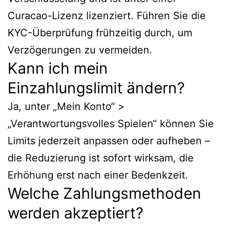
Curacao-Lizenz lizenziert. Führen Sie die
KYC-Überprüfung frühzeitig durch, um
Verzögerungen zu vermeiden.
Kann ich mein
Einzahlungslimit ändern?
Ja, unter „Mein Konto“ >
„Verantwortungsvolles Spielen“ können Sie
Limits jederzeit anpassen oder aufheben –
die Reduzierung ist sofort wirksam, die
Erhöhung erst nach einer Bedenkzeit.
Welche Zahlungsmethoden
werden akzeptiert?