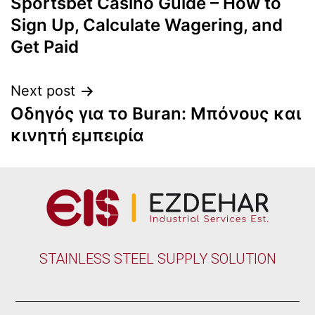
Sportsbet Casino Guide – How to
Sign Up, Calculate Wagering, and
Get Paid
Next post
Οδηγός για το Buran: Μπόνους και
κινητή εμπειρία
STAINLESS STEEL SUPPLY SOLUTION