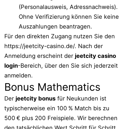
(Personalausweis, Adressnachweis).
Ohne Verifizierung können Sie keine
Auszahlungen beantragen.
Für den direkten Zugang nutzen Sie den
https://jeetcity-casino.de/
. Nach der
Anmeldung erscheint der
jeetcity casino
login
-Bereich, über den Sie sich jederzeit
anmelden.
Bonus Mathematics
Der
jeetcity bonus
für Neukunden ist
typischerweise ein 100 % Match bis zu
500 € plus 200 Freispiele. Wir berechnen
den tatsächlichen Wert Schritt für Schritt.