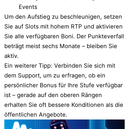
Events
Um den Aufstieg zu beschleunigen, setzen
Sie auf Slots mit hohem RTP und aktivieren
Sie alle verfügbaren Boni. Der Punkteverfall
beträgt meist sechs Monate – bleiben Sie
aktiv.
Ein weiterer Tipp: Verbinden Sie sich mit
dem Support, um zu erfragen, ob ein
persönlicher Bonus für Ihre Stufe verfügbar
ist – gerade auf den oberen Rängen
erhalten Sie oft bessere Konditionen als die
öffentlichen Angebote.