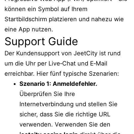
können ein Symbol auf Ihrem
Startbildschirm platzieren und nahezu wie
eine App nutzen.
Support Guide
Der Kundensupport von JeetCity ist rund
um die Uhr per Live‑Chat und E‑Mail
erreichbar. Hier fünf typische Szenarien:
Szenario 1: Anmeldefehler.
Überprüfen Sie Ihre
Internetverbindung und stellen Sie
sicher, dass Sie die richtige URL
verwenden. Verwenden Sie den