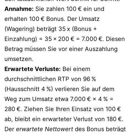
Annahme:
Sie zahlen 100 € ein und
erhalten 100 € Bonus. Der Umsatz
(Wagering) beträgt 35 x (Bonus +
Einzahlung) = 35 × 200 € = 7.000 €. Diesen
Betrag müssen Sie vor einer Auszahlung
umsetzen.
Erwartete Verluste:
Bei einem
durchschnittlichen RTP von 96 %
(Hausschnitt 4 %) verlieren Sie auf dem
Weg zum Umsatz etwa 7.000 € × 4 % =
280 €. Ziehen Sie Ihren Einsatz von 100 €
ab, bleibt ein erwarteter Verlust von 180 €.
Der
erwartete Nettowert
des Bonus beträgt