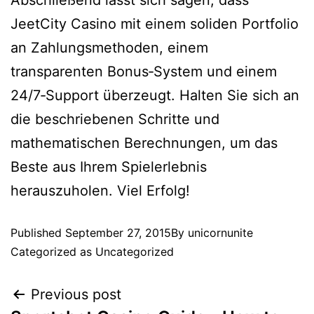
Abschließend lässt sich sagen, dass
JeetCity Casino mit einem soliden Portfolio
an Zahlungsmethoden, einem
transparenten Bonus‑System und einem
24/7‑Support überzeugt. Halten Sie sich an
die beschriebenen Schritte und
mathematischen Berechnungen, um das
Beste aus Ihrem Spielerlebnis
herauszuholen. Viel Erfolg!
Published
September 27, 2015
By
unicornunite
Categorized as
Uncategorized
Previous post