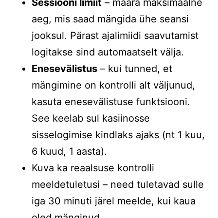
Sessiooni limiit
– määra maksimaalne
aeg, mis saad mängida ühe seansi
jooksul. Pärast ajalimiidi saavutamist
logitakse sind automaatselt välja.
Enesevälistus
– kui tunned, et
mängimine on kontrolli alt väljunud,
kasuta enesevälistuse funktsiooni.
See keelab sul kasiinosse
sisselogimise kindlaks ajaks (nt 1 kuu,
6 kuud, 1 aasta).
Kuva ka reaalsuse kontrolli
meeldetuletusi – need tuletavad sulle
iga 30 minuti järel meelde, kui kaua
oled mänginud.