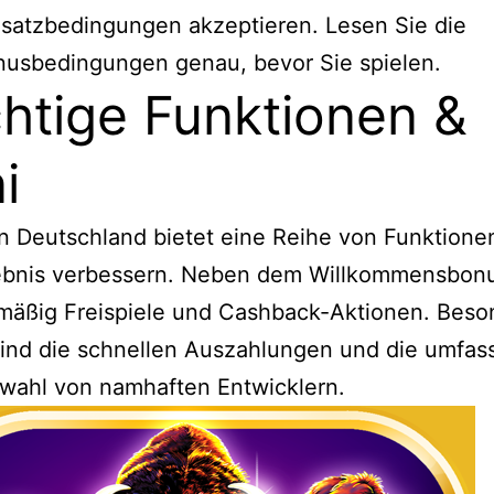
atzbedingungen akzeptieren. Lesen Sie die
usbedingungen genau, bevor Sie spielen.
htige Funktionen &
i
in Deutschland bietet eine Reihe von Funktionen
lebnis verbessern. Neben dem Willkommensbonu
mäßig Freispiele und Cashback-Aktionen. Beso
sind die schnellen Auszahlungen und die umfa
wahl von namhaften Entwicklern.