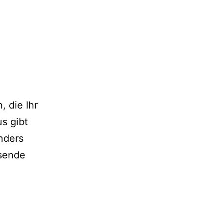
, die Ihr
s gibt
nders
ssende