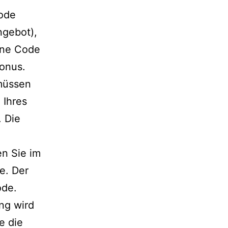
Code
ngebot),
hne Code
onus.
müssen
 Ihres
 Die
en Sie im
e. Der
ode.
ung wird
e die