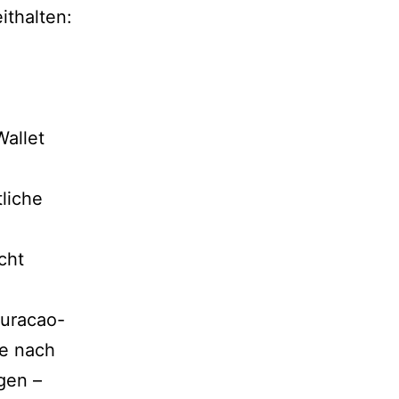
ithalten:
Wallet
tliche
cht
Curacao-
je nach
gen –