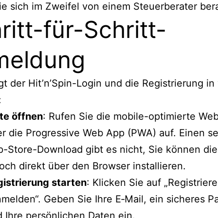
ie sich im Zweifel von einem Steuerberater ber
ritt-für-Schritt-
meldung
gt der Hit’n’Spin-Login und die Registrierung i
:
te öffnen
: Rufen Sie die mobile-optimierte Web
r die Progressive Web App (PWA) auf. Einen s
-Store-Download gibt es nicht, Sie können di
och direkt über den Browser installieren.
istrierung starten
: Klicken Sie auf „Registrier
melden“. Geben Sie Ihre E‑Mail, ein sicheres P
 Ihre persönlichen Daten ein.