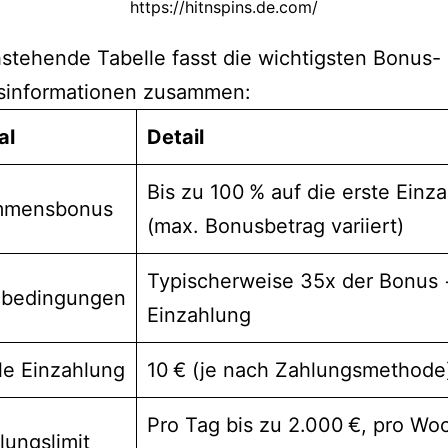
https://hitnspins.de.com/
stehende Tabelle fasst die wichtigsten Bonus-
sinformationen zusammen:
al
Detail
Bis zu 100 % auf die erste Einz
mmensbonus
(max. Bonusbetrag variiert)
Typischerweise 35x der Bonus 
bedingungen
Einzahlung
le Einzahlung
10 € (je nach Zahlungsmethode
Pro Tag bis zu 2.000 €, pro Wo
ungslimit