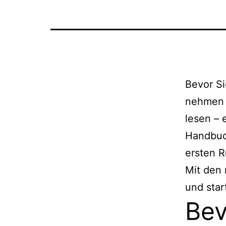
Bevor Si
nehmen S
lesen – 
Handbuch
ersten R
Mit den 
und star
Bev