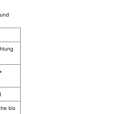
 und
ahlung
+
)
che bis