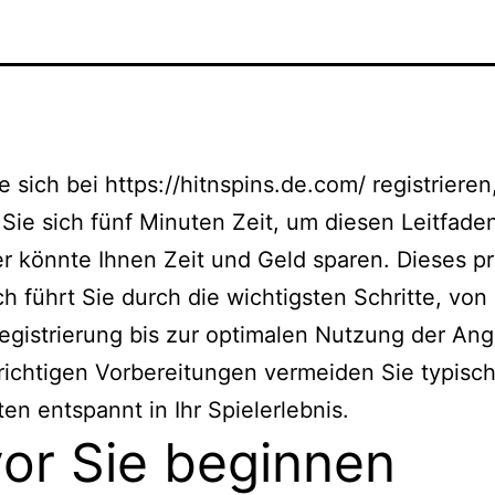
e sich bei
https://hitnspins.de.com/
registrieren
ie sich fünf Minuten Zeit, um diesen Leitfade
er könnte Ihnen Zeit und Geld sparen. Dieses p
 führt Sie durch die wichtigsten Schritte, von
egistrierung bis zur optimalen Nutzung der An
richtigen Vorbereitungen vermeiden Sie typisch
ten entspannt in Ihr Spielerlebnis.
or Sie beginnen