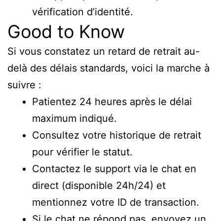
vérification d’identité.
Good to Know
Si vous constatez un retard de retrait au-
delà des délais standards, voici la marche à
suivre :
Patientez 24 heures après le délai
maximum indiqué.
Consultez votre historique de retrait
pour vérifier le statut.
Contactez le support via le chat en
direct (disponible 24h/24) et
mentionnez votre ID de transaction.
Si le chat ne répond pas, envoyez un