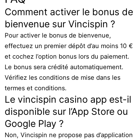
Comment activer le bonus de
bienvenue sur Vincispin ?
Pour activer le bonus de bienvenue,
effectuez un premier dépôt d’au moins 10 €
et cochez l’option bonus lors du paiement.
Le bonus sera crédité automatiquement.
Vérifiez les conditions de mise dans les
termes et conditions.
Le vincispin casino app est-il
disponible sur l’App Store ou
Google Play ?
Non, Vincispin ne propose pas d’application