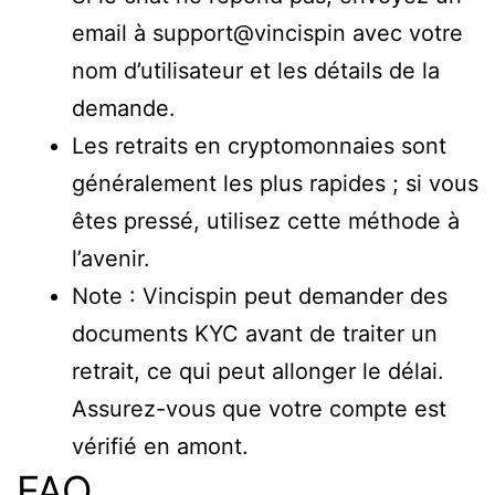
email à support@vincispin avec votre
nom d’utilisateur et les détails de la
demande.
Les retraits en cryptomonnaies sont
généralement les plus rapides ; si vous
êtes pressé, utilisez cette méthode à
l’avenir.
Note : Vincispin peut demander des
documents KYC avant de traiter un
retrait, ce qui peut allonger le délai.
Assurez-vous que votre compte est
vérifié en amont.
FAQ