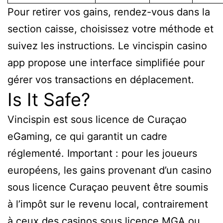
Pour retirer vos gains, rendez-vous dans la
section caisse, choisissez votre méthode et
suivez les instructions. Le vincispin casino
app propose une interface simplifiée pour
gérer vos transactions en déplacement.
Is It Safe?
Vincispin est sous licence de Curaçao
eGaming, ce qui garantit un cadre
réglementé. Important : pour les joueurs
européens, les gains provenant d’un casino
sous licence Curaçao peuvent être soumis
à l’impôt sur le revenu local, contrairement
à ceux des casinos sous licence MGA ou