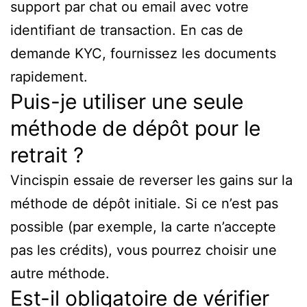
support par chat ou email avec votre
identifiant de transaction. En cas de
demande KYC, fournissez les documents
rapidement.
Puis-je utiliser une seule
méthode de dépôt pour le
retrait ?
Vincispin essaie de reverser les gains sur la
méthode de dépôt initiale. Si ce n’est pas
possible (par exemple, la carte n’accepte
pas les crédits), vous pourrez choisir une
autre méthode.
Est-il obligatoire de vérifier