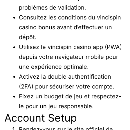
problèmes de validation.
Consultez les conditions du vincispin
casino bonus avant d’effectuer un
dépôt.
Utilisez le vincispin casino app (PWA)
depuis votre navigateur mobile pour
une expérience optimale.
Activez la double authentification
(2FA) pour sécuriser votre compte.
Fixez un budget de jeu et respectez-
le pour un jeu responsable.
Account Setup
Rendez-vous sur le site officiel de