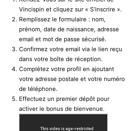
Vincispin et cliquez sur « S’inscrire ».
Remplissez le formulaire : nom,
prénom, date de naissance, adresse
email et mot de passe sécurisé.
Confirmez votre email via le lien reçu
dans votre boîte de réception.
Complétez votre profil en ajoutant
votre adresse postale et votre numéro
de téléphone.
Effectuez un premier dépôt pour
activer le bonus de bienvenue.