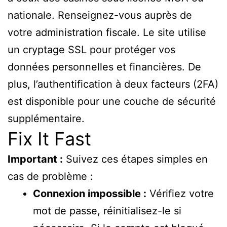
nationale. Renseignez-vous auprès de
votre administration fiscale. Le site utilise
un cryptage SSL pour protéger vos
données personnelles et financières. De
plus, l’authentification à deux facteurs (2FA)
est disponible pour une couche de sécurité
supplémentaire.
Fix It Fast
Important :
Suivez ces étapes simples en
cas de problème :
Connexion impossible :
Vérifiez votre
mot de passe, réinitialisez-le si