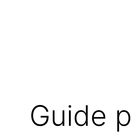
Guide p