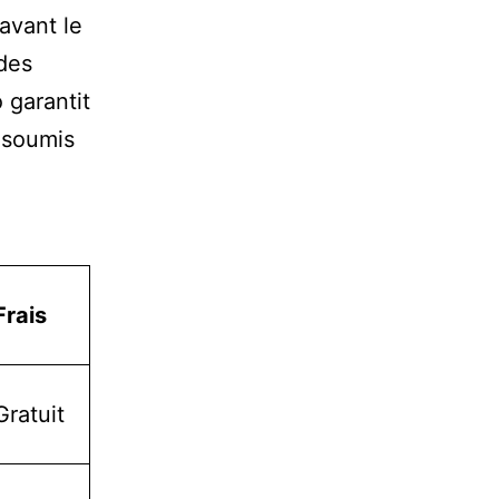
 avant le
 des
 garantit
 soumis
Frais
Gratuit