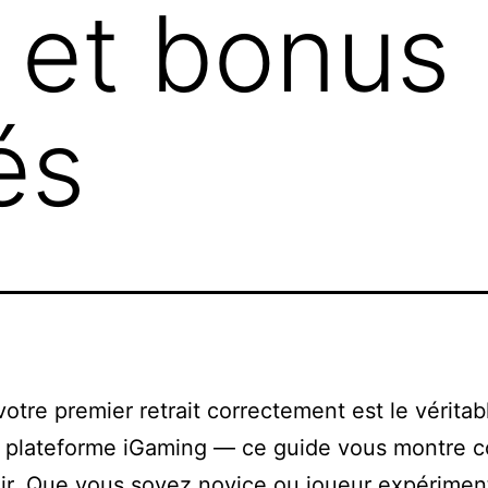
s et bonus
és
votre premier retrait correctement est le véritab
e plateforme iGaming — ce guide vous montre
ir. Que vous soyez novice ou joueur expériment