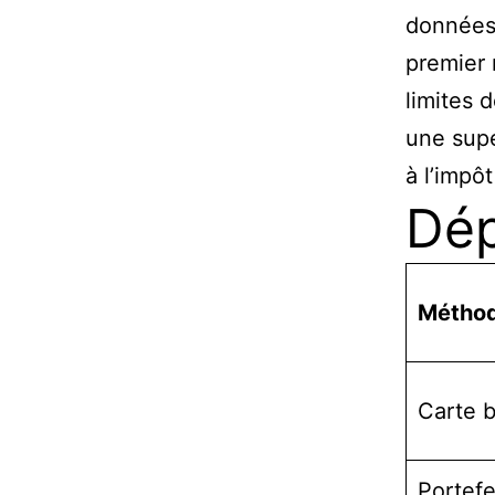
données.
premier 
limites 
une supe
à l’impô
Dép
Métho
Carte b
Portefe