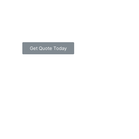
Get Quote Today