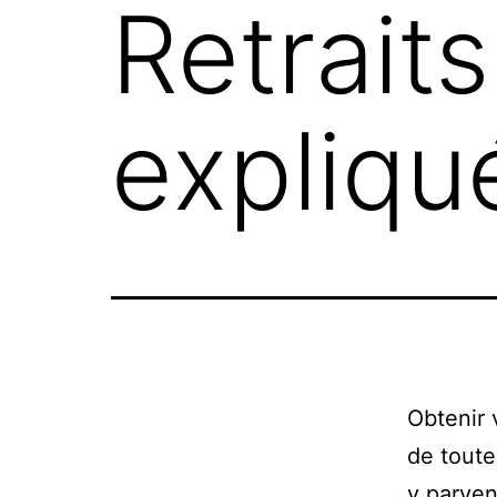
Retrait
expliqu
Obtenir 
de tout
y parven