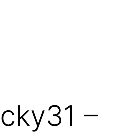
ucky31 –