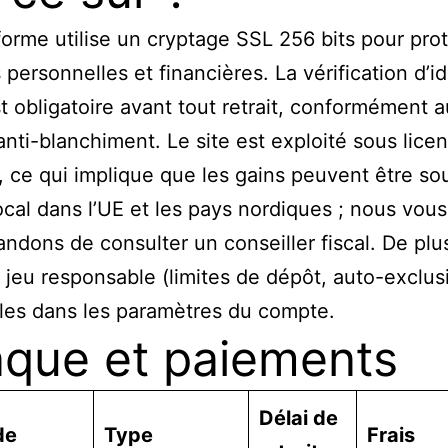
forme utilise un cryptage SSL 256 bits pour pro
personnelles et financières. La vérification d’id
t obligatoire avant tout retrait, conformément 
nti-blanchiment. Le site est exploité sous lice
 ce qui implique que les gains peuvent être so
local dans l’UE et les pays nordiques ; nous vous
dons de consulter un conseiller fiscal. De plu
e jeu responsable (limites de dépôt, auto-exclus
les dans les paramètres du compte.
que et paiements
Délai de
de
Type
Frais