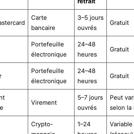
retrait
Carte
3–5 jours
astercard
Gratuit
bancaire
ouvrés
Portefeuille
24–48
Gratuit
électronique
heures
Portefeuille
24–48
r
Gratuit
électronique
heures
nt
5–7 jours
Peut var
Virement
re
ouvrés
selon la
Crypto-
1–24
Variable