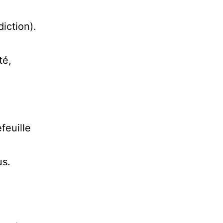
iction).
té,
feuille
us.