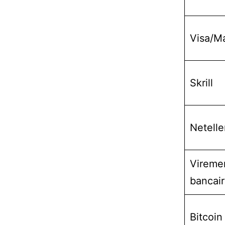
Visa/M
Skrill
Netelle
Vireme
bancai
Bitcoin