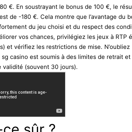
80 €. En soustrayant le bonus de 100 €, le résu
est de -180 €. Cela montre que l’avantage du 
ortement du jeu choisi et du respect des condi
liorer vos chances, privilégiez les jeux à RTP 
s) et vérifiez les restrictions de mise. N’oublie
 sg casino est soumis à des limites de retrait et
 validité (souvent 30 jours).
-ce sûr ?