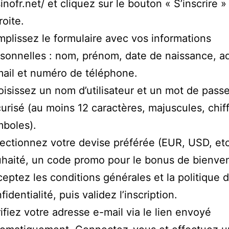
inofr.net/
et cliquez sur le bouton « S’inscrire »
roite.
plissez le formulaire avec vos informations
sonnelles : nom, prénom, date de naissance, a
ail et numéro de téléphone.
isissez un nom d’utilisateur et un mot de pass
urisé (au moins 12 caractères, majuscules, chiff
boles).
ectionnez votre devise préférée (EUR, USD, etc.
haité, un code promo pour le bonus de bienve
eptez les conditions générales et la politique 
fidentialité, puis validez l’inscription.
ifiez votre adresse e-mail via le lien envoyé