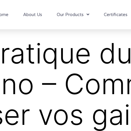
ome
About Us
Our Products
Certificates
ratique d
ino – Com
er vos ga