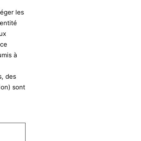
téger les
entité
aux
nce
umis à
s, des
ion) sont