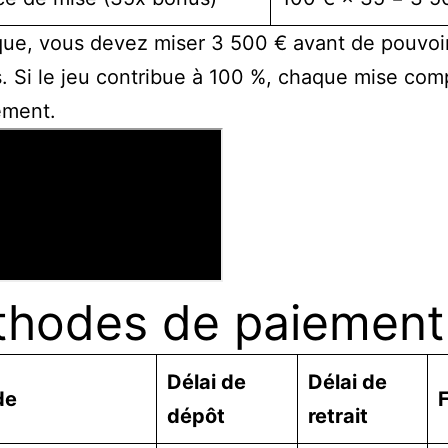
que, vous devez miser 3 500 € avant de pouvoir 
s. Si le jeu contribue à 100 %, chaque mise com
ement.
hodes de paiement
Délai de
Délai de
de
F
dépôt
retrait