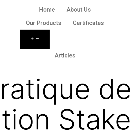
Home
About Us
Our Products
Certificates
Articles
ratique d
ation Stake