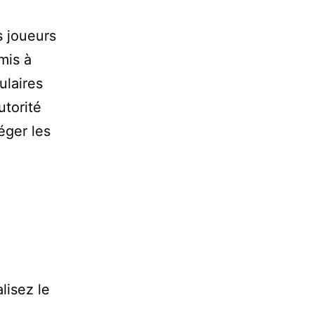
s joueurs
mis à
ulaires
utorité
téger les
lisez le