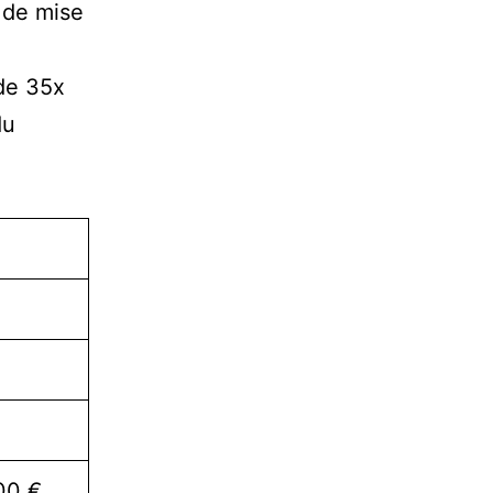
 de mise
de 35x
du
00 €