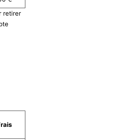
retirer
pte
rais