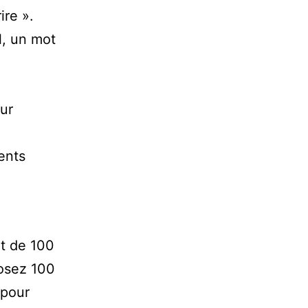
ire ».
l, un mot
.
ur
ents
t de 100
posez 100
 pour