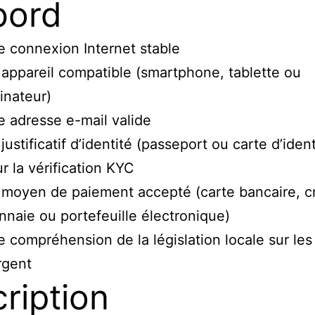
bord
 connexion Internet stable
appareil compatible (smartphone, tablette ou
inateur)
 adresse e-mail valide
justificatif d’identité (passeport ou carte d’ident
r la vérification KYC
moyen de paiement accepté (carte bancaire, c
naie ou portefeuille électronique)
 compréhension de la législation locale sur les
rgent
cription