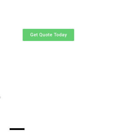
Get Quote Today
e
 –