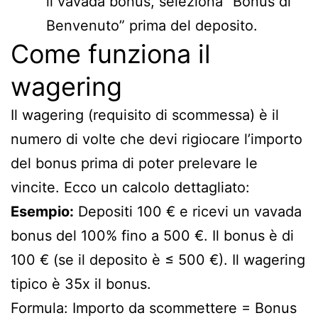
il vavada bonus, seleziona “Bonus di
Benvenuto” prima del deposito.
Come funziona il
wagering
Il wagering (requisito di scommessa) è il
numero di volte che devi rigiocare l’importo
del bonus prima di poter prelevare le
vincite. Ecco un calcolo dettagliato:
Esempio:
Depositi 100 € e ricevi un vavada
bonus del 100% fino a 500 €. Il bonus è di
100 € (se il deposito è ≤ 500 €). Il wagering
tipico è 35x il bonus.
Formula: Importo da scommettere = Bonus