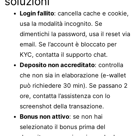
soluzioni
Login fallito
: cancella cache e cookie,
usa la modalità incognito. Se
dimentichi la password, usa il reset via
email. Se l’account è bloccato per
KYC, contatta il supporto chat.
Deposito non accreditato
: controlla
che non sia in elaborazione (e-wallet
può richiedere 30 min). Se passano 2
ore, contatta l’assistenza con lo
screenshot della transazione.
Bonus non attivo
: se non hai
selezionato il bonus prima del