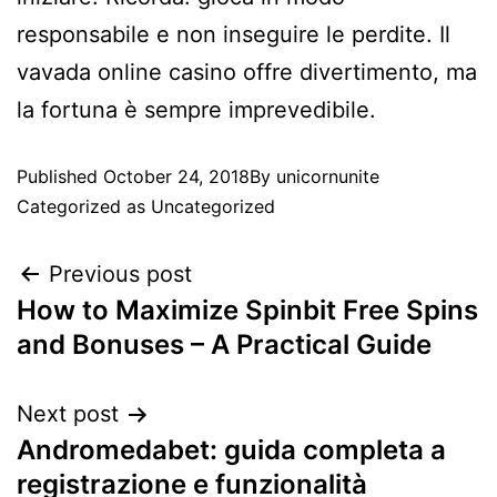
responsabile e non inseguire le perdite. Il
vavada online casino offre divertimento, ma
la fortuna è sempre imprevedibile.
Published
October 24, 2018
By
unicornunite
Categorized as
Uncategorized
Previous post
How to Maximize Spinbit Free Spins
and Bonuses – A Practical Guide
Next post
Andromedabet: guida completa a
registrazione e funzionalità