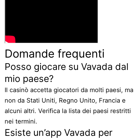
Domande frequenti
Posso giocare su Vavada dal
mio paese?
Il casinò accetta giocatori da molti paesi, ma
non da Stati Uniti, Regno Unito, Francia e
alcuni altri. Verifica la lista dei paesi restritti
nei termini.
Esiste un’app Vavada per