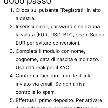
dopo passo
Clicca sul pulsante “Registrati” in alto
a destra.
Inserisci email, password e seleziona
la valuta (EUR, USD, BTC, ecc.). Scegli
EUR per evitare conversioni.
Completa il modulo con nome,
cognome, data di nascita e indirizzo.
Usa dati reali per il KYC.
Conferma l’account tramite il link
inviato via email. Se non arriva,
controlla lo spam.
Effettua il primo deposito. Per attivare