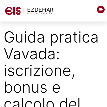
Guida pratica
Vavada:
iscrizione,
bonus e
calcolo del