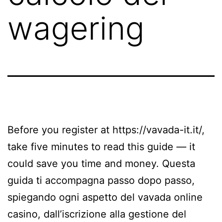
wagering
Before you register at
https://vavada-it.it/
,
take five minutes to read this guide — it
could save you time and money. Questa
guida ti accompagna passo dopo passo,
spiegando ogni aspetto del vavada online
casino, dall’iscrizione alla gestione del