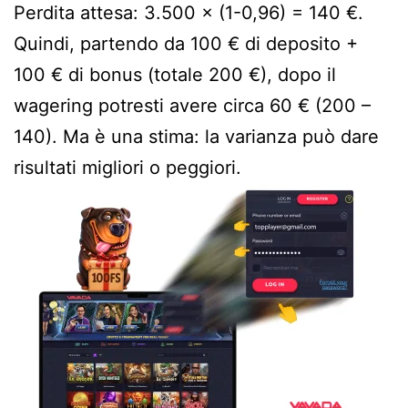
Perdita attesa: 3.500 × (1-0,96) = 140 €.
Quindi, partendo da 100 € di deposito +
100 € di bonus (totale 200 €), dopo il
wagering potresti avere circa 60 € (200 –
140). Ma è una stima: la varianza può dare
risultati migliori o peggiori.