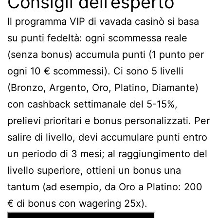
Consigli dell’esperto
Il programma VIP di vavada casinò si basa
su punti fedeltà: ogni scommessa reale
(senza bonus) accumula punti (1 punto per
ogni 10 € scommessi). Ci sono 5 livelli
(Bronzo, Argento, Oro, Platino, Diamante)
con cashback settimanale del 5-15%,
prelievi prioritari e bonus personalizzati. Per
salire di livello, devi accumulare punti entro
un periodo di 3 mesi; al raggiungimento del
livello superiore, ottieni un bonus una
tantum (ad esempio, da Oro a Platino: 200
€ di bonus con wagering 25x).