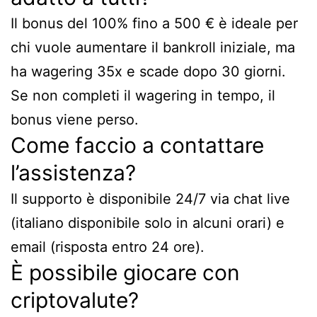
Il bonus del 100% fino a 500 € è ideale per
chi vuole aumentare il bankroll iniziale, ma
ha wagering 35x e scade dopo 30 giorni.
Se non completi il wagering in tempo, il
bonus viene perso.
Come faccio a contattare
l’assistenza?
Il supporto è disponibile 24/7 via chat live
(italiano disponibile solo in alcuni orari) e
email (risposta entro 24 ore).
È possibile giocare con
criptovalute?