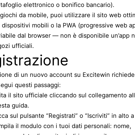
tafoglio elettronico o bonifico bancario).
giochi da mobile, puoi utilizzare il sito web ott
 dispositivi mobili o la PWA (progressive web a
iabile dal browser — non è disponibile un’app n
ozi ufficiali.
istrazione
ione di un nuovo account su Excitewin richiede
Segui questi passaggi:
ita il sito ufficiale cliccando sul collegamento all
sta guida.
cca sul pulsante “Registrati” o “Iscriviti” in alto a
pila il modulo con i tuoi dati personali: nome,