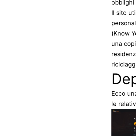
obblighi 
Il sito u
personal
(Know Yo
una copi
residenz
riciclag
Dep
Ecco un
le relati