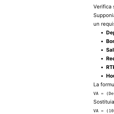
Verifica 
Supponi
un requi
Dep
Bon
Sal
Re
RTP
Ho
La formu
VA = (De
Sostituia
VA = (10