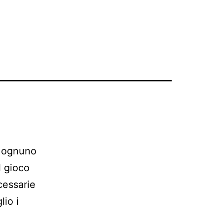
n ognuno
l gioco
ecessarie
lio i