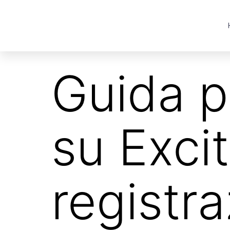
Guida p
su Exci
registr