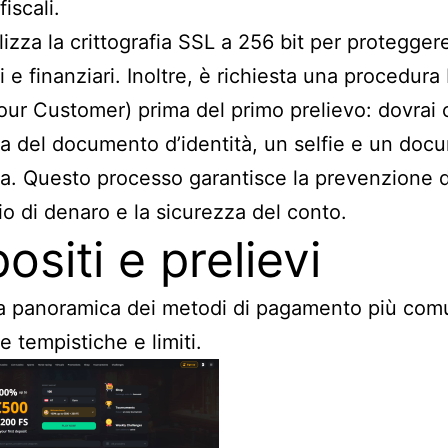
fiscali.
tilizza la crittografia SSL a 256 bit per proteggere
i e finanziari. Inoltre, è richiesta una procedur
ur Customer) prima del primo prelievo: dovrai 
a del documento d’identità, un selfie e un doc
a. Questo processo garantisce la prevenzione 
gio di denaro e la sicurezza del conto.
ositi e prelievi
a panoramica dei metodi di pagamento più com
ve tempistiche e limiti.