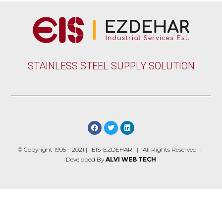
STAINLESS STEEL SUPPLY SOLUTION
© Copyright 1995 – 2021 | EIS-EZDEHAR | All Rights Reserved |
Developed By
ALVI WEB TECH