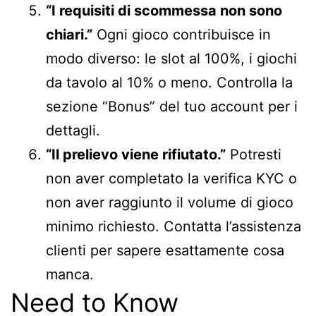
“I requisiti di scommessa non sono
chiari.”
Ogni gioco contribuisce in
modo diverso: le slot al 100%, i giochi
da tavolo al 10% o meno. Controlla la
sezione “Bonus” del tuo account per i
dettagli.
“Il prelievo viene rifiutato.”
Potresti
non aver completato la verifica KYC o
non aver raggiunto il volume di gioco
minimo richiesto. Contatta l’assistenza
clienti per sapere esattamente cosa
manca.
Need to Know