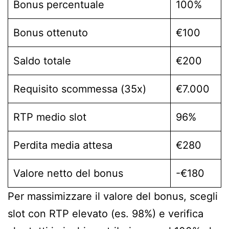
Bonus percentuale
100%
Bonus ottenuto
€100
Saldo totale
€200
Requisito scommessa (35x)
€7.000
RTP medio slot
96%
Perdita media attesa
€280
Valore netto del bonus
-€180
Per massimizzare il valore del bonus, scegli
slot con RTP elevato (es. 98%) e verifica