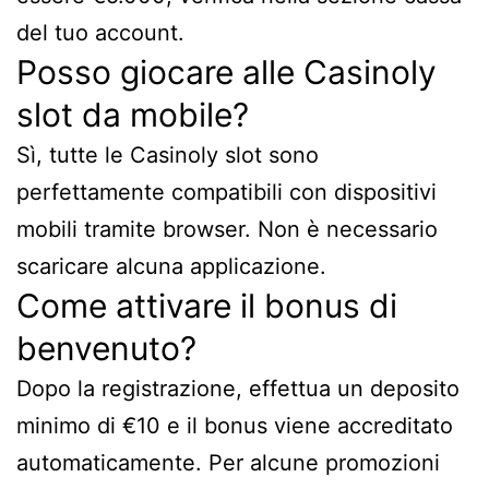
del tuo account.
Posso giocare alle Casinoly
slot da mobile?
Sì, tutte le Casinoly slot sono
perfettamente compatibili con dispositivi
mobili tramite browser. Non è necessario
scaricare alcuna applicazione.
Come attivare il bonus di
benvenuto?
Dopo la registrazione, effettua un deposito
minimo di €10 e il bonus viene accreditato
automaticamente. Per alcune promozioni