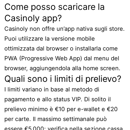
Come posso scaricare la
Casinoly app?
Casinoly non offre un’app nativa sugli store.
Puoi utilizzare la versione mobile
ottimizzata dal browser o installarla come
PWA (Progressive Web App) dal menu del
browser, aggiungendola alla home screen.
Quali sono i limiti di prelievo?
I limiti variano in base al metodo di
pagamento e allo status VIP. Di solito il
prelievo minimo è €10 per e-wallet e €20
per carte. Il massimo settimanale può
essere €5.000; verifica nella sezione cassa