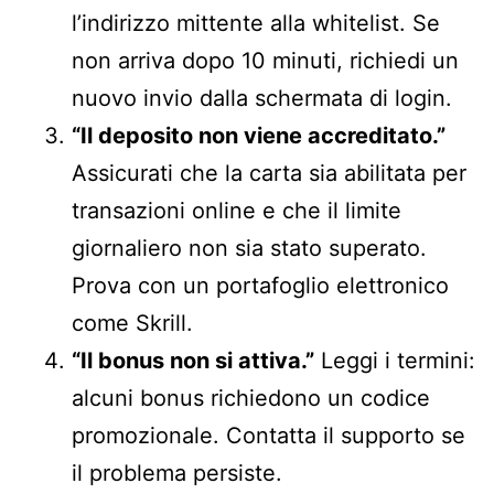
l’indirizzo mittente alla whitelist. Se
non arriva dopo 10 minuti, richiedi un
nuovo invio dalla schermata di login.
“Il deposito non viene accreditato.”
Assicurati che la carta sia abilitata per
transazioni online e che il limite
giornaliero non sia stato superato.
Prova con un portafoglio elettronico
come Skrill.
“Il bonus non si attiva.”
Leggi i termini:
alcuni bonus richiedono un codice
promozionale. Contatta il supporto se
il problema persiste.