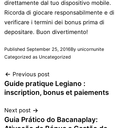
direttamente dal tuo dispositivo mobile.
Ricorda di giocare responsabilmente e di
verificare i termini dei bonus prima di
depositare. Buon divertimento!
Published
September 25, 2016
By
unicornunite
Categorized as
Uncategorized
Previous post
Guide pratique Legiano :
inscription, bonus et paiements
Next post
Guia Prático do Bacanaplay: