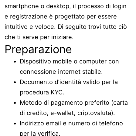
smartphone o desktop, il processo di login
e registrazione è progettato per essere
intuitivo e veloce. Di seguito trovi tutto ciò
che ti serve per iniziare.
Preparazione
Dispositivo mobile o computer con
connessione internet stabile.
Documento d’identità valido per la
procedura KYC.
Metodo di pagamento preferito (carta
di credito, e-wallet, criptovaluta).
Indirizzo email e numero di telefono
per la verifica.