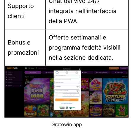
Chat dal vivo 24/7
Supporto
integrata nell’interfaccia
clienti
della PWA.
Offerte settimanali e
Bonus e
programma fedeltà visibili
promozioni
nella sezione dedicata.
Gratowin app