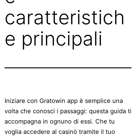
caratteristich
e principali
Iniziare con
Gratowin app
è semplice una
volta che conosci i passaggi: questa guida ti
accompagna in ognuno di essi. Che tu
voglia accedere al casinò tramite il tuo