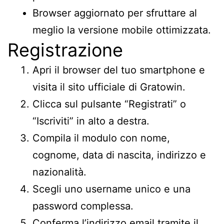
Browser aggiornato per sfruttare al
meglio la versione mobile ottimizzata.
Registrazione
Apri il browser del tuo smartphone e
visita il sito ufficiale di Gratowin.
Clicca sul pulsante “Registrati” o
“Iscriviti” in alto a destra.
Compila il modulo con nome,
cognome, data di nascita, indirizzo e
nazionalità.
Scegli uno username unico e una
password complessa.
Conferma l’indirizzo email tramite il