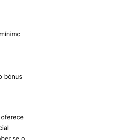
(mínimo
a
 o bónus
 oferece
ial
aber se o