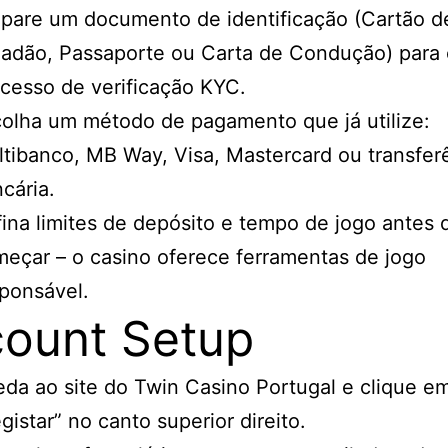
pare um documento de identificação (Cartão d
adão, Passaporte ou Carta de Condução) para 
cesso de verificação KYC.
olha um método de pagamento que já utilize:
tibanco, MB Way, Visa, Mastercard ou transfer
cária.
ina limites de depósito e tempo de jogo antes 
eçar – o casino oferece ferramentas de jogo
ponsável.
ount Setup
da ao site do Twin Casino Portugal e clique e
gistar” no canto superior direito.