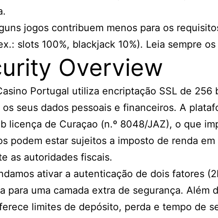
a.
guns jogos contribuem menos para os requisito
ex.: slots 100%, blackjack 10%). Leia sempre os
urity Overview
asino Portugal utiliza encriptação SSL de 256 b
 os seus dados pessoais e financeiros. A plata
b licença de Curaçao (n.º 8048/JAZ), o que im
s podem estar sujeitos a imposto de renda em
te as autoridades fiscais.
amos ativar a autenticação de dois fatores (2
a para uma camada extra de segurança. Além d
ferece limites de depósito, perda e tempo de s