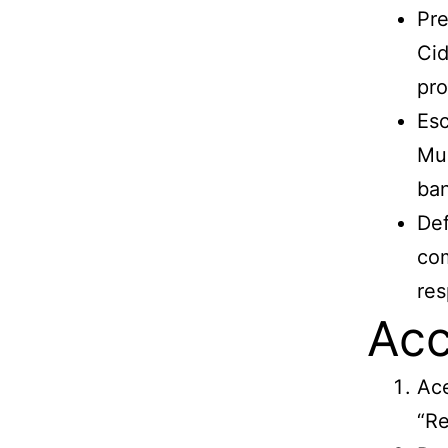
Pre
Cid
pro
Esc
Mul
ban
Def
com
res
Acc
Ace
“Re