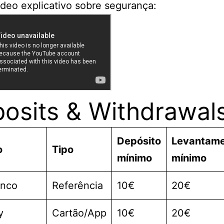
ídeo explicativo sobre segurança:
osits & Withdrawal
Depósito
Levantam
o
Tipo
mínimo
mínimo
anco
Referência
10€
20€
y
Cartão/App
10€
20€