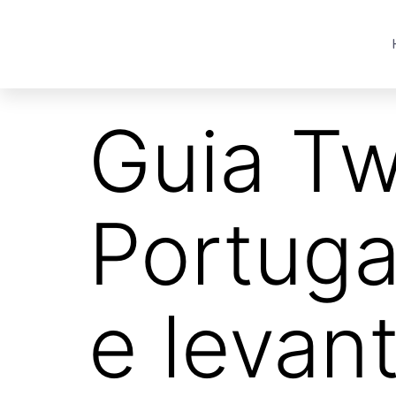
Guia Tw
Portuga
e levan