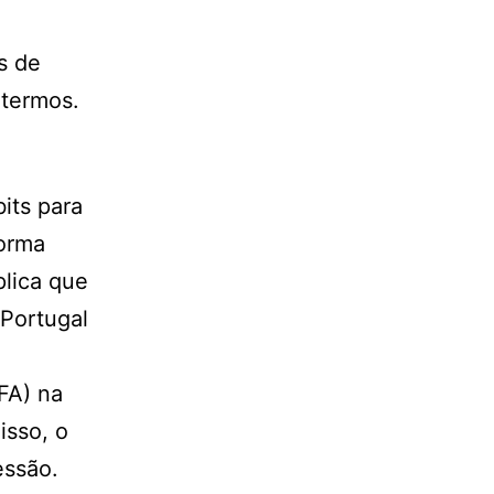
s de
 termos.
its para
forma
plica que
 Portugal
FA) na
isso, o
essão.