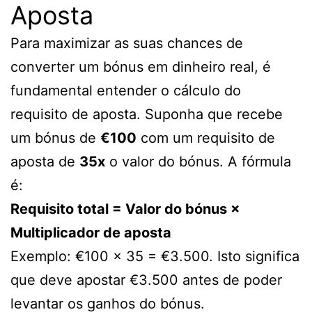
Aposta
Para maximizar as suas chances de
converter um bónus em dinheiro real, é
fundamental entender o cálculo do
requisito de aposta. Suponha que recebe
um bónus de
€100
com um requisito de
aposta de
35x
o valor do bónus. A fórmula
é:
Requisito total = Valor do bónus ×
Multiplicador de aposta
Exemplo: €100 × 35 = €3.500. Isto significa
que deve apostar €3.500 antes de poder
levantar os ganhos do bónus.