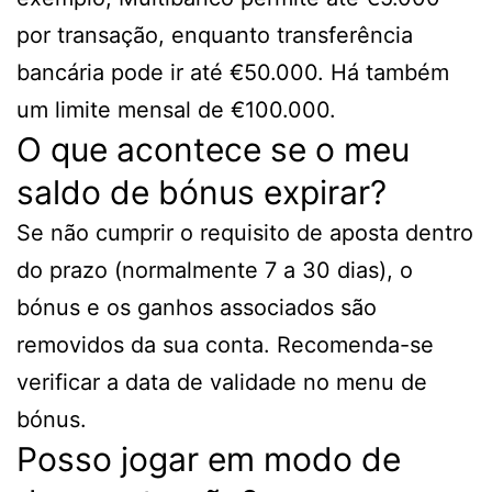
por transação, enquanto transferência
bancária pode ir até €50.000. Há também
um limite mensal de €100.000.
O que acontece se o meu
saldo de bónus expirar?
Se não cumprir o requisito de aposta dentro
do prazo (normalmente 7 a 30 dias), o
bónus e os ganhos associados são
removidos da sua conta. Recomenda-se
verificar a data de validade no menu de
bónus.
Posso jogar em modo de