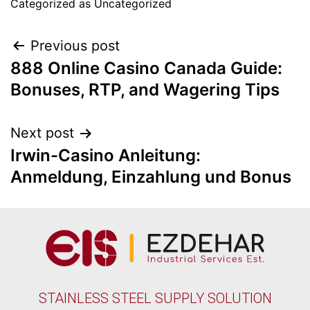
Categorized as
Uncategorized
Previous post
888 Online Casino Canada Guide:
Bonuses, RTP, and Wagering Tips
Next post
Irwin-Casino Anleitung:
Anmeldung, Einzahlung und Bonus
STAINLESS STEEL SUPPLY SOLUTION