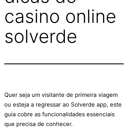
casino online
solverde
Quer seja um visitante de primeira viagem
ou esteja a regressar ao
Solverde app
, este
guia cobre as funcionalidades essenciais
que precisa de conhecer.