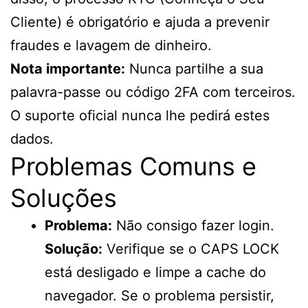
Cliente) é obrigatório e ajuda a prevenir
fraudes e lavagem de dinheiro.
Nota importante:
Nunca partilhe a sua
palavra-passe ou código 2FA com terceiros.
O suporte oficial nunca lhe pedirá estes
dados.
Problemas Comuns e
Soluções
Problema:
Não consigo fazer login.
Solução:
Verifique se o CAPS LOCK
está desligado e limpe a cache do
navegador. Se o problema persistir,