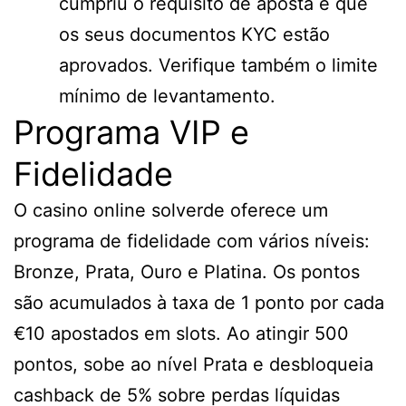
cumpriu o requisito de aposta e que
os seus documentos KYC estão
aprovados. Verifique também o limite
mínimo de levantamento.
Programa VIP e
Fidelidade
O casino online solverde oferece um
programa de fidelidade com vários níveis:
Bronze, Prata, Ouro e Platina. Os pontos
são acumulados à taxa de 1 ponto por cada
€10 apostados em slots. Ao atingir 500
pontos, sobe ao nível Prata e desbloqueia
cashback de 5% sobre perdas líquidas