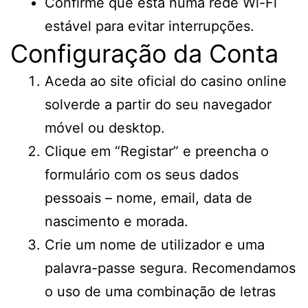
Confirme que está numa rede Wi-Fi
estável para evitar interrupções.
Configuração da Conta
Aceda ao site oficial do casino online
solverde a partir do seu navegador
móvel ou desktop.
Clique em “Registar” e preencha o
formulário com os seus dados
pessoais – nome, email, data de
nascimento e morada.
Crie um nome de utilizador e uma
palavra-passe segura. Recomendamos
o uso de uma combinação de letras