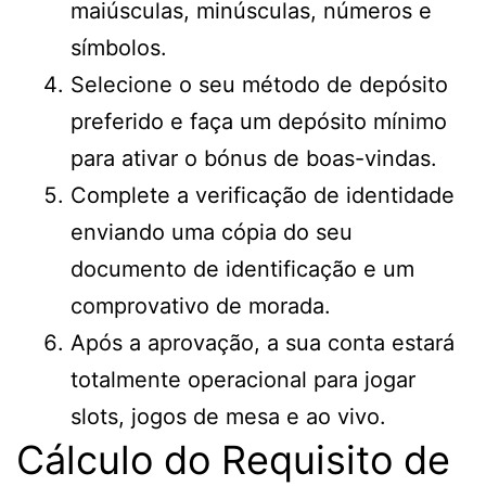
maiúsculas, minúsculas, números e
símbolos.
Selecione o seu método de depósito
preferido e faça um depósito mínimo
para ativar o bónus de boas-vindas.
Complete a verificação de identidade
enviando uma cópia do seu
documento de identificação e um
comprovativo de morada.
Após a aprovação, a sua conta estará
totalmente operacional para jogar
slots, jogos de mesa e ao vivo.
Cálculo do Requisito de