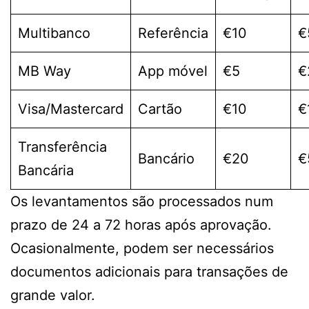
Multibanco
Referência
€10
€
MB Way
App móvel
€5
€
Visa/Mastercard
Cartão
€10
€
Transferência
Bancário
€20
€
Bancária
Os levantamentos são processados num
prazo de 24 a 72 horas após aprovação.
Ocasionalmente, podem ser necessários
documentos adicionais para transações de
grande valor.