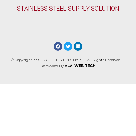
STAINLESS STEEL SUPPLY SOLUTION
© Copyright 1995 – 2021 | EIS-EZDEHAR | All Rights Reserved |
Developed By
ALVI WEB TECH