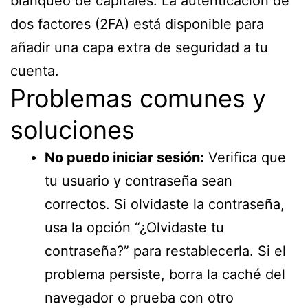
blanqueo de capitales. La autenticación de
dos factores (2FA) está disponible para
añadir una capa extra de seguridad a tu
cuenta.
Problemas comunes y
soluciones
No puedo iniciar sesión:
Verifica que
tu usuario y contraseña sean
correctos. Si olvidaste la contraseña,
usa la opción “¿Olvidaste tu
contraseña?” para restablecerla. Si el
problema persiste, borra la caché del
navegador o prueba con otro