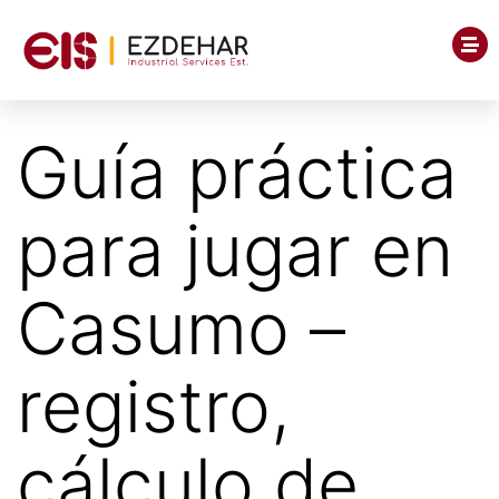
Guía práctica
para jugar en
Casumo –
registro,
cálculo de