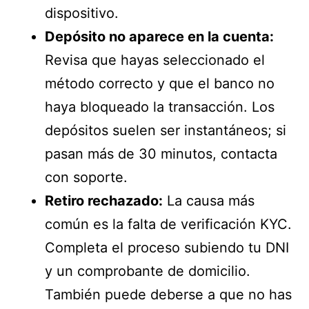
dispositivo.
Depósito no aparece en la cuenta:
Revisa que hayas seleccionado el
método correcto y que el banco no
haya bloqueado la transacción. Los
depósitos suelen ser instantáneos; si
pasan más de 30 minutos, contacta
con soporte.
Retiro rechazado:
La causa más
común es la falta de verificación KYC.
Completa el proceso subiendo tu DNI
y un comprobante de domicilio.
También puede deberse a que no has