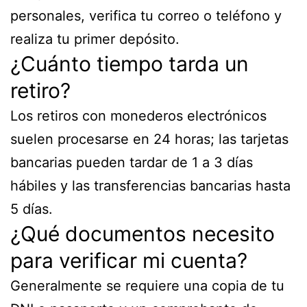
personales, verifica tu correo o teléfono y
realiza tu primer depósito.
¿Cuánto tiempo tarda un
retiro?
Los retiros con monederos electrónicos
suelen procesarse en 24 horas; las tarjetas
bancarias pueden tardar de 1 a 3 días
hábiles y las transferencias bancarias hasta
5 días.
¿Qué documentos necesito
para verificar mi cuenta?
Generalmente se requiere una copia de tu