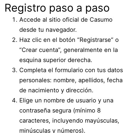
Registro paso a paso
Accede al sitio oficial de Casumo
desde tu navegador.
Haz clic en el botón “Registrarse” o
“Crear cuenta”, generalmente en la
esquina superior derecha.
Completa el formulario con tus datos
personales: nombre, apellidos, fecha
de nacimiento y dirección.
Elige un nombre de usuario y una
contraseña segura (mínimo 8
caracteres, incluyendo mayúsculas,
minúsculas y números).