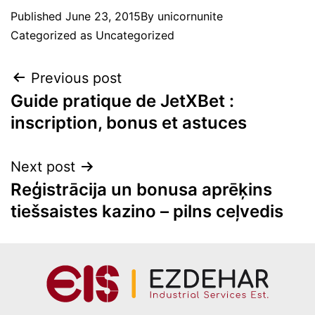
Published
June 23, 2015
By
unicornunite
Categorized as
Uncategorized
Previous post
Guide pratique de JetXBet :
inscription, bonus et astuces
Next post
Reģistrācija un bonusa aprēķins
tiešsaistes kazino – pilns ceļvedis