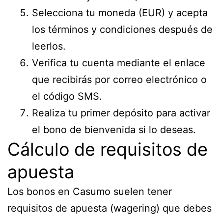
Selecciona tu moneda (EUR) y acepta
los términos y condiciones después de
leerlos.
Verifica tu cuenta mediante el enlace
que recibirás por correo electrónico o
el código SMS.
Realiza tu primer depósito para activar
el bono de bienvenida si lo deseas.
Cálculo de requisitos de
apuesta
Los bonos en Casumo suelen tener
requisitos de apuesta (wagering) que debes