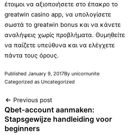
έτοιμοι να αξιοποιήσετε στο έπακρο το
greatwin casino app, να υπολογίσετε
σωστά το greatwin bonus και να κάνετε
αναλήψεις χωρίς προβλήματα. Θυμηθείτε
να παίζετε υπεύθυνα και να ελέγχετε
πάντα τους όρους.
Published
January 9, 2017
By
unicornunite
Categorized as
Uncategorized
Previous post
Qbet-account aanmaken:
Stapsgewijze handleiding voor
beginners