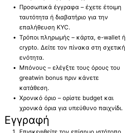
Προσωπικά έγγραφα – έχετε έτοιμη
ταυτότητα ή διαβατήριο για την
επαλήθευση KYC.
Τρόποι πληρωμής – κάρτα, e-wallet ή
crypto. Δείτε τον πίνακα στη σχετική
ενότητα.
Μπόνους – ελέγξτε τους όρους του
greatwin bonus πριν κάνετε
κατάθεση.
Χρονικό όριο – ορίστε budget και
χρονικά όρια για υπεύθυνο παιχνίδι.
Εγγραφή
Επισκεφθείτε τον επίσημο ιστότοπο