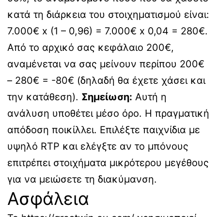
κατά τη διάρκεια του στοιχηματισμού είναι:
7.000€ x (1 – 0,96) = 7.000€ x 0,04 = 280€.
Από το αρχικό σας κεφάλαιο 200€,
αναμένεται να σας μείνουν περίπου 200€
– 280€ = -80€ (δηλαδή θα έχετε χάσει και
την κατάθεση).
Σημείωση:
Αυτή η
ανάλυση υποθέτει μέσο όρο. Η πραγματική
απόδοση ποικίλλει. Επιλέξτε παιχνίδια με
υψηλό RTP και ελέγξτε αν το μπόνους
επιτρέπει στοιχήματα μικρότερου μεγέθους
για να μειώσετε τη διακύμανση.
Ασφάλεια