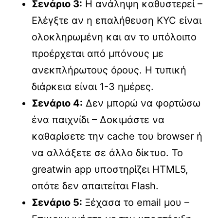
Σενάριο 3:
Η ανάληψη καθυστερεί –
Ελέγξτε αν η επαλήθευση KYC είναι
ολοκληρωμένη και αν το υπόλοιπο
προέρχεται από μπόνους με
ανεκπλήρωτους όρους. Η τυπική
διάρκεια είναι 1-3 ημέρες.
Σενάριο 4:
Δεν μπορώ να φορτώσω
ένα παιχνίδι – Δοκιμάστε να
καθαρίσετε την cache του browser ή
να αλλάξετε σε άλλο δίκτυο. Το
greatwin app υποστηρίζει HTML5,
οπότε δεν απαιτείται Flash.
Σενάριο 5:
Ξέχασα το email μου –