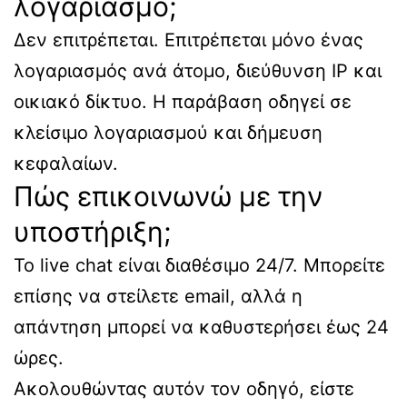
λογαριασμό;
Δεν επιτρέπεται. Επιτρέπεται μόνο ένας
λογαριασμός ανά άτομο, διεύθυνση IP και
οικιακό δίκτυο. Η παράβαση οδηγεί σε
κλείσιμο λογαριασμού και δήμευση
κεφαλαίων.
Πώς επικοινωνώ με την
υποστήριξη;
Το live chat είναι διαθέσιμο 24/7. Μπορείτε
επίσης να στείλετε email, αλλά η
απάντηση μπορεί να καθυστερήσει έως 24
ώρες.
Ακολουθώντας αυτόν τον οδηγό, είστε