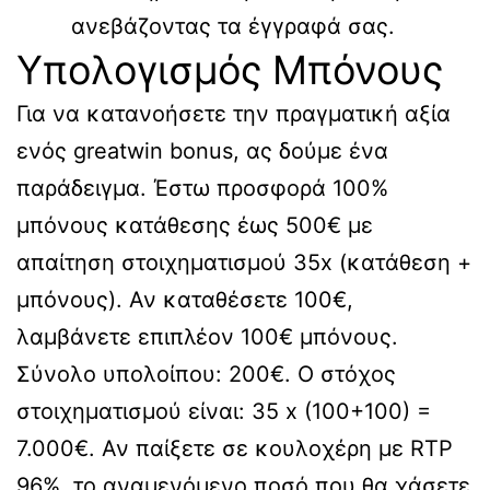
ανεβάζοντας τα έγγραφά σας.
Υπολογισμός Μπόνους
Για να κατανοήσετε την πραγματική αξία
ενός greatwin bonus, ας δούμε ένα
παράδειγμα. Έστω προσφορά 100%
μπόνους κατάθεσης έως 500€ με
απαίτηση στοιχηματισμού 35x (κατάθεση +
μπόνους). Αν καταθέσετε 100€,
λαμβάνετε επιπλέον 100€ μπόνους.
Σύνολο υπολοίπου: 200€. Ο στόχος
στοιχηματισμού είναι: 35 x (100+100) =
7.000€. Αν παίξετε σε κουλοχέρη με RTP
96%, το αναμενόμενο ποσό που θα χάσετε