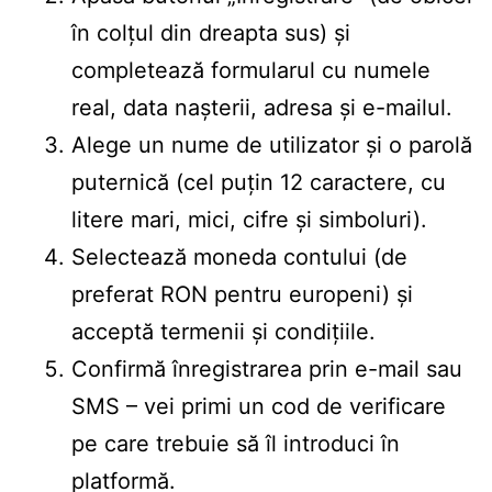
în colțul din dreapta sus) și
completează formularul cu numele
real, data nașterii, adresa și e-mailul.
Alege un nume de utilizator și o parolă
puternică (cel puțin 12 caractere, cu
litere mari, mici, cifre și simboluri).
Selectează moneda contului (de
preferat RON pentru europeni) și
acceptă termenii și condițiile.
Confirmă înregistrarea prin e-mail sau
SMS – vei primi un cod de verificare
pe care trebuie să îl introduci în
platformă.