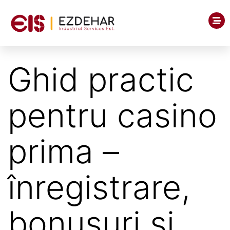
Ghid practic
pentru casino
prima –
înregistrare,
bonusuri și