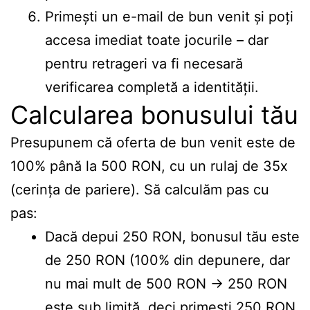
Primești un e-mail de bun venit și poți
accesa imediat toate jocurile – dar
pentru retrageri va fi necesară
verificarea completă a identității.
Calcularea bonusului tău
Presupunem că oferta de bun venit este de
100% până la 500 RON, cu un rulaj de 35x
(cerința de pariere). Să calculăm pas cu
pas:
Dacă depui 250 RON, bonusul tău este
de 250 RON (100% din depunere, dar
nu mai mult de 500 RON → 250 RON
este sub limită, deci primești 250 RON