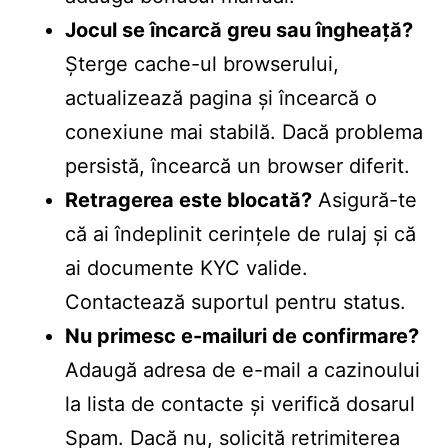
Jocul se încarcă greu sau îngheață?
Șterge cache-ul browserului,
actualizează pagina și încearcă o
conexiune mai stabilă. Dacă problema
persistă, încearcă un browser diferit.
Retragerea este blocată?
Asigură-te
că ai îndeplinit cerințele de rulaj și că
ai documente KYC valide.
Contactează suportul pentru status.
Nu primesc e-mailuri de confirmare?
Adaugă adresa de e-mail a cazinoului
la lista de contacte și verifică dosarul
Spam. Dacă nu, solicită retrimiterea