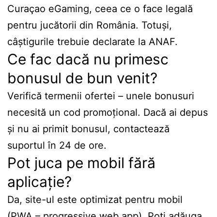
Curaçao eGaming, ceea ce o face legală
pentru jucătorii din România. Totuși,
câștigurile trebuie declarate la ANAF.
Ce fac dacă nu primesc
bonusul de bun venit?
Verifică termenii ofertei – unele bonusuri
necesită un cod promoțional. Dacă ai depus
și nu ai primit bonusul, contactează
suportul în 24 de ore.
Pot juca pe mobil fără
aplicație?
Da, site-ul este optimizat pentru mobil
(PWA – progressive web app). Poți adăuga