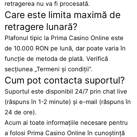
retragerea nu va fi procesată.
Care este limita maximă de
retragere lunară?
Plafonul tipic la Prima Casino Online este
de 10.000 RON pe lună, dar poate varia în
funcție de metoda de plată. Verifică
secțiunea „Termeni și condiții”.
Cum pot contacta suportul?
Suportul este disponibil 24/7 prin chat live
(răspuns în 1-2 minute) și e-mail (răspuns în
24 de ore).
Acum ai toate informațiile necesare pentru
a folosi Prima Casino Online în cunoștință