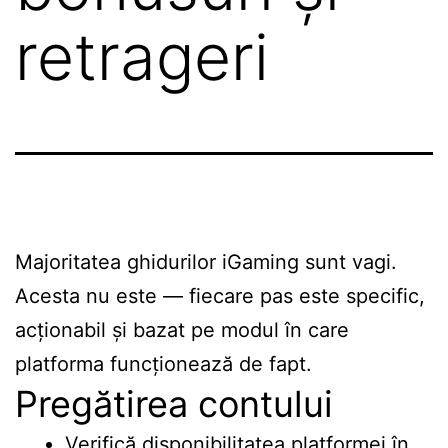
retrageri
Majoritatea ghidurilor iGaming sunt vagi.
Acesta nu este — fiecare pas este specific,
acționabil și bazat pe modul în care
platforma funcționează de fapt.
Pregătirea contului
Verifică disponibilitatea platformei în