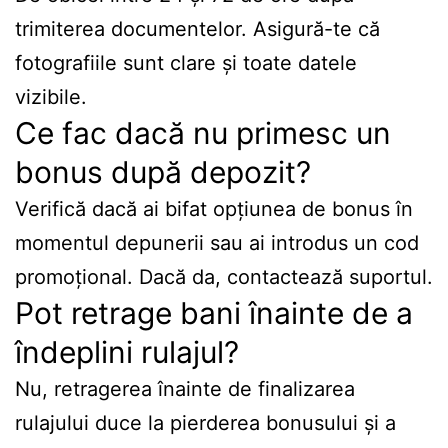
trimiterea documentelor. Asigură-te că
fotografiile sunt clare și toate datele
vizibile.
Ce fac dacă nu primesc un
bonus după depozit?
Verifică dacă ai bifat opțiunea de bonus în
momentul depunerii sau ai introdus un cod
promoțional. Dacă da, contactează suportul.
Pot retrage bani înainte de a
îndeplini rulajul?
Nu, retragerea înainte de finalizarea
rulajului duce la pierderea bonusului și a