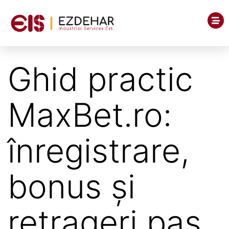
Ghid practic
MaxBet.ro:
înregistrare,
bonus și
retrageri pas