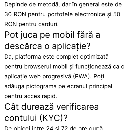
Depinde de metodă, dar în general este de
30 RON pentru portofele electronice și 50
RON pentru carduri.
Pot juca pe mobil fără a
descărca o aplicație?
Da, platforma este complet optimizată
pentru browserul mobil și funcționează ca o
aplicație web progresivă (PWA). Poți
adăuga pictograma pe ecranul principal
pentru acces rapid.
Cât durează verificarea
contului (KYC)?
De obicei între 24 și 72 de ore după