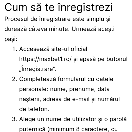
Cum să te înregistrezi
Procesul de înregistrare este simplu și
durează câteva minute. Urmează acești
pași:
Accesează site-ul oficial
https://maxbet1.ro/
și apasă pe butonul
„Înregistrare”.
Completează formularul cu datele
personale: nume, prenume, data
nașterii, adresa de e-mail și numărul
de telefon.
Alege un nume de utilizator și o parolă
puternică (minimum 8 caractere, cu