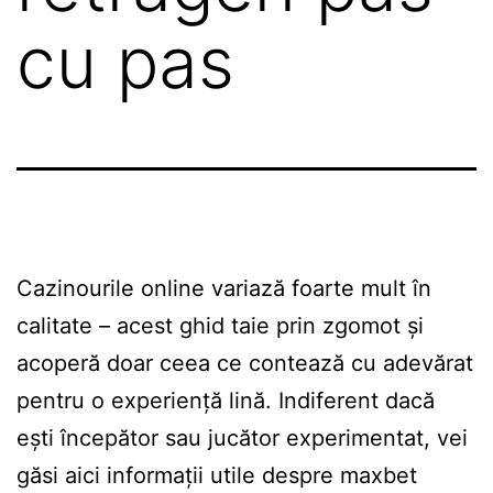
cu pas
Cazinourile online variază foarte mult în
calitate – acest ghid taie prin zgomot și
acoperă doar ceea ce contează cu adevărat
pentru o experiență lină. Indiferent dacă
ești începător sau jucător experimentat, vei
găsi aici informații utile despre maxbet