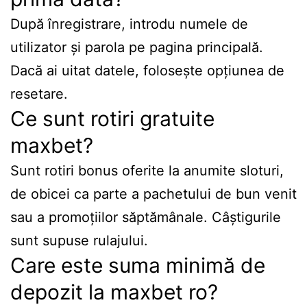
După înregistrare, introdu numele de
utilizator și parola pe pagina principală.
Dacă ai uitat datele, folosește opțiunea de
resetare.
Ce sunt rotiri gratuite
maxbet?
Sunt rotiri bonus oferite la anumite sloturi,
de obicei ca parte a pachetului de bun venit
sau a promoțiilor săptămânale. Câștigurile
sunt supuse rulajului.
Care este suma minimă de
depozit la maxbet ro?