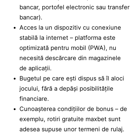
bancar, portofel electronic sau transfer
bancar).
Acces la un dispozitiv cu conexiune
stabilă la internet – platforma este
optimizată pentru mobil (PWA), nu
necesită descărcare din magazinele
de aplicații.
Bugetul pe care ești dispus să îl aloci
jocului, fără a depăși posibilitățile
financiare.
Cunoașterea condițiilor de bonus – de
exemplu, rotiri gratuite maxbet sunt
adesea supuse unor termeni de rulaj.