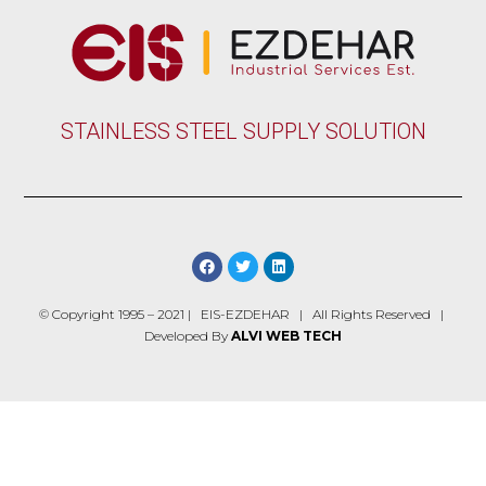
STAINLESS STEEL SUPPLY SOLUTION
© Copyright 1995 – 2021 | EIS-EZDEHAR | All Rights Reserved |
Developed By
ALVI WEB TECH