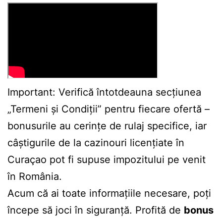
Important: Verifică întotdeauna secțiunea
„Termeni și Condiții” pentru fiecare ofertă –
bonusurile au cerințe de rulaj specifice, iar
câștigurile de la cazinouri licențiate în
Curaçao pot fi supuse impozitului pe venit
în România.
Acum că ai toate informațiile necesare, poți
începe să joci în siguranță. Profită de
bonus