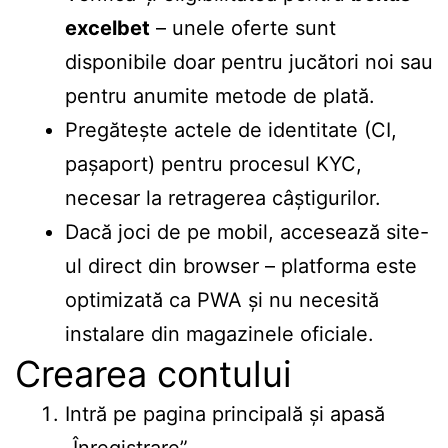
excelbet
– unele oferte sunt
disponibile doar pentru jucători noi sau
pentru anumite metode de plată.
Pregătește actele de identitate (CI,
pașaport) pentru procesul KYC,
necesar la retragerea câștigurilor.
Dacă joci de pe mobil, accesează site-
ul direct din browser – platforma este
optimizată ca PWA și nu necesită
instalare din magazinele oficiale.
Crearea contului
Intră pe pagina principală și apasă