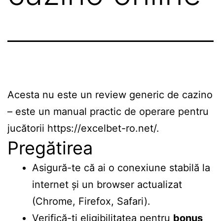
Acesta nu este un review generic de cazino
– este un manual practic de operare pentru
jucătorii
https://excelbet-ro.net/
.
Pregătirea
Asigură-te că ai o conexiune stabilă la
internet și un browser actualizat
(Chrome, Firefox, Safari).
Verifică-ți eligibilitatea pentru
bonus