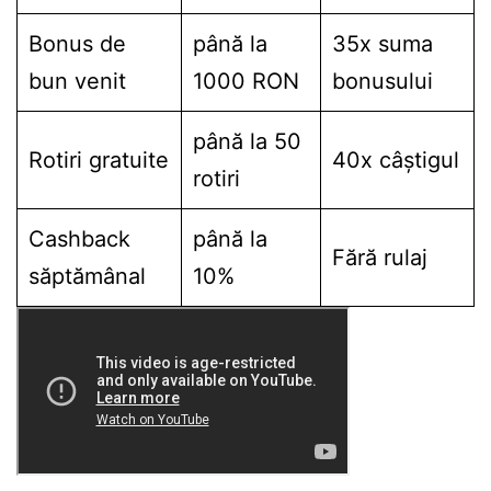
Bonus de
până la
35x suma
bun venit
1000 RON
bonusului
până la 50
Rotiri gratuite
40x câștigul
rotiri
Cashback
până la
Fără rulaj
săptămânal
10%