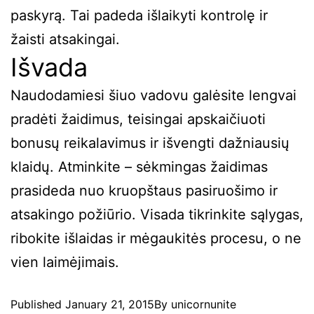
paskyrą. Tai padeda išlaikyti kontrolę ir
žaisti atsakingai.
Išvada
Naudodamiesi šiuo vadovu galėsite lengvai
pradėti žaidimus, teisingai apskaičiuoti
bonusų reikalavimus ir išvengti dažniausių
klaidų. Atminkite – sėkmingas žaidimas
prasideda nuo kruopštaus pasiruošimo ir
atsakingo požiūrio. Visada tikrinkite sąlygas,
ribokite išlaidas ir mėgaukitės procesu, o ne
vien laimėjimais.
Published
January 21, 2015
By
unicornunite