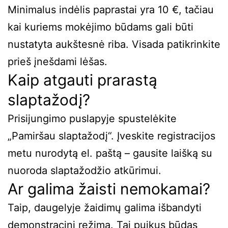
Minimalus indėlis paprastai yra 10 €, tačiau
kai kuriems mokėjimo būdams gali būti
nustatyta aukštesnė riba. Visada patikrinkite
prieš įnešdami lėšas.
Kaip atgauti prarastą
slaptažodį?
Prisijungimo puslapyje spustelėkite
„Pamiršau slaptažodį“. Įveskite registracijos
metu nurodytą el. paštą – gausite laišką su
nuoroda slaptažodžio atkūrimui.
Ar galima žaisti nemokamai?
Taip, daugelyje žaidimų galima išbandyti
demonstracinį režimą. Tai puikus būdas