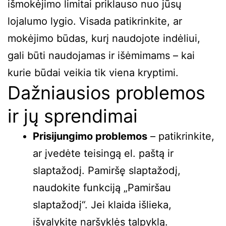
išmokėjimo limitai priklauso nuo jūsų
lojalumo lygio. Visada patikrinkite, ar
mokėjimo būdas, kurį naudojote indėliui,
gali būti naudojamas ir išėmimams – kai
kurie būdai veikia tik viena kryptimi.
Dažniausios problemos
ir jų sprendimai
Prisijungimo problemos
– patikrinkite,
ar įvedėte teisingą el. paštą ir
slaptažodį. Pamiršę slaptažodį,
naudokite funkciją „Pamiršau
slaptažodį“. Jei klaida išlieka,
išvalykite naršyklės talpyklą.