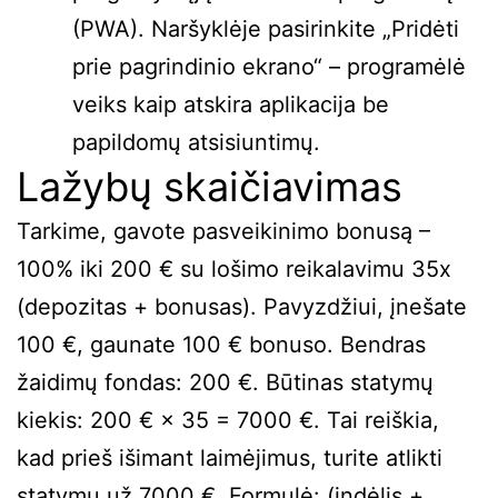
(PWA). Naršyklėje pasirinkite „Pridėti
prie pagrindinio ekrano“ – programėlė
veiks kaip atskira aplikacija be
papildomų atsisiuntimų.
Lažybų skaičiavimas
Tarkime, gavote pasveikinimo bonusą –
100% iki 200 € su lošimo reikalavimu 35x
(depozitas + bonusas). Pavyzdžiui, įnešate
100 €, gaunate 100 € bonuso. Bendras
žaidimų fondas: 200 €. Būtinas statymų
kiekis: 200 € × 35 = 7000 €. Tai reiškia,
kad prieš išimant laimėjimus, turite atlikti
statymų už 7000 €. Formulė: (indėlis +