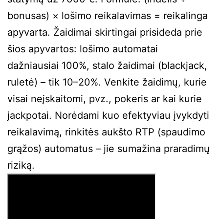
bonusas) × lošimo reikalavimas = reikalinga
apyvarta. Žaidimai skirtingai prisideda prie
šios apyvartos: lošimo automatai
dažniausiai 100%, stalo žaidimai (blackjack,
ruletė) – tik 10–20%. Venkite žaidimų, kurie
visai neįskaitomi, pvz., pokeris ar kai kurie
jackpotai. Norėdami kuo efektyviau įvykdyti
reikalavimą, rinkitės aukšto RTP (spaudimo
grąžos) automatus – jie sumažina praradimų
riziką.