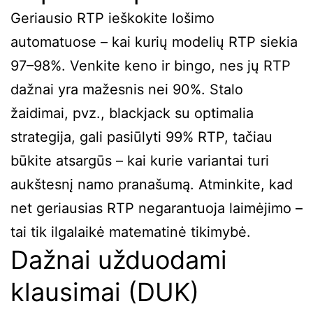
Geriausio RTP ieškokite lošimo
automatuose – kai kurių modelių RTP siekia
97–98%. Venkite keno ir bingo, nes jų RTP
dažnai yra mažesnis nei 90%. Stalo
žaidimai, pvz., blackjack su optimalia
strategija, gali pasiūlyti 99% RTP, tačiau
būkite atsargūs – kai kurie variantai turi
aukštesnį namo pranašumą. Atminkite, kad
net geriausias RTP negarantuoja laimėjimo –
tai tik ilgalaikė matematinė tikimybė.
Dažnai užduodami
klausimai (DUK)