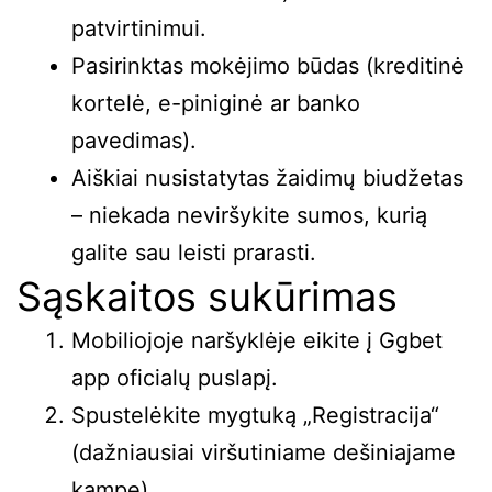
patvirtinimui.
Pasirinktas mokėjimo būdas (kreditinė
kortelė, e-piniginė ar banko
pavedimas).
Aiškiai nusistatytas žaidimų biudžetas
– niekada neviršykite sumos, kurią
galite sau leisti prarasti.
Sąskaitos sukūrimas
Mobiliojoje naršyklėje eikite į
Ggbet
app
oficialų puslapį.
Spustelėkite mygtuką „Registracija“
(dažniausiai viršutiniame dešiniajame
kampe).