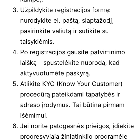
Užpildykite registracijos formą:
nurodykite el. paštą, slaptažodį,
pasirinkite valiutą ir sutikite su
taisyklėmis.
Po registracijos gausite patvirtinimo
laišką – spustelėkite nuorodą, kad
aktyvuotumėte paskyrą.
Atlikite KYC (Know Your Customer)
procedūrą pateikdami tapatybės ir
adreso įrodymus. Tai būtina pirmam
išėmimui.
Jei norite patogesnės prieigos, įdiekite
progresyviąją žiniatinklio programėlę