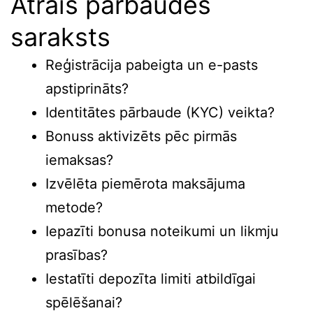
Ātrais pārbaudes
saraksts
Reģistrācija pabeigta un e-pasts
apstiprināts?
Identitātes pārbaude (KYC) veikta?
Bonuss aktivizēts pēc pirmās
iemaksas?
Izvēlēta piemērota maksājuma
metode?
Iepazīti bonusa noteikumi un likmju
prasības?
Iestatīti depozīta limiti atbildīgai
spēlēšanai?