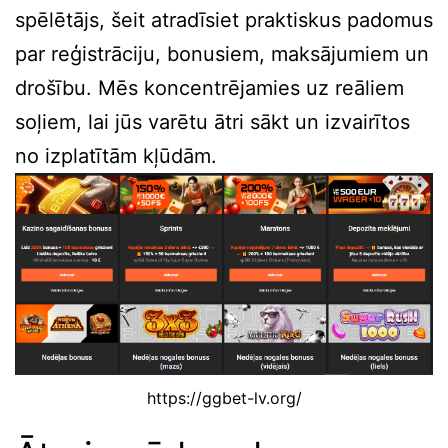
spēlētājs, šeit atradīsiet praktiskus padomus
par reģistrāciju, bonusiem, maksājumiem un
drošību. Mēs koncentrējamies uz reāliem
soļiem, lai jūs varētu ātri sākt un izvairītos
no izplatītām kļūdām.
https://ggbet-lv.org/