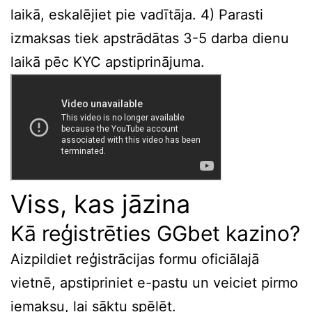
laikā, eskalējiet pie vadītāja. 4) Parasti
izmaksas tiek apstrādātas 3-5 darba dienu
laikā pēc KYC apstiprinājuma.
Viss, kas jāzina
Kā reģistrēties GGbet kazino?
Aizpildiet reģistrācijas formu oficiālajā
vietnē, apstipriniet e-pastu un veiciet pirmo
iemaksu, lai sāktu spēlēt.