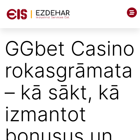
GGbet Casino
rokasgrāmata
– kā sākt, kā
izmantot
bonusus un