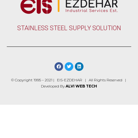
STAINLESS STEEL SUPPLY SOLUTION
© Copyright 1995 – 2021 | EIS-EZDEHAR | All Rights Reserved |
Developed By
ALVI WEB TECH