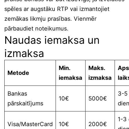
spēles ar augstāku RTP vai izmantojiet
zemākas likmju prasības. Vienmēr
pārbaudiet noteikumus.
Naudas iemaksa un
izmaksa
Min.
Maks.
Aps
Metode
iemaksa
izmaksa
laik
Bankas
3-5
10€
5000€
pārskaitījums
die
1-3
Visa/MasterCard
10€
2000€