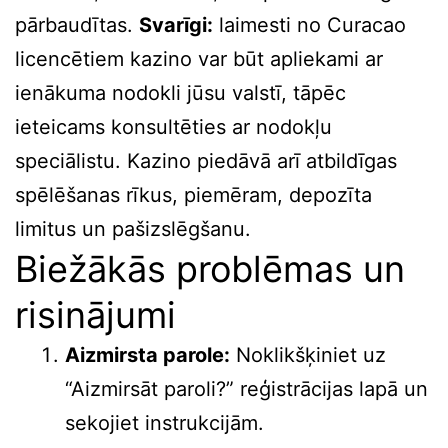
pārbaudītas.
Svarīgi:
laimesti no Curacao
licencētiem kazino var būt apliekami ar
ienākuma nodokli jūsu valstī, tāpēc
ieteicams konsultēties ar nodokļu
speciālistu. Kazino piedāvā arī atbildīgas
spēlēšanas rīkus, piemēram, depozīta
limitus un pašizslēgšanu.
Biežākās problēmas un
risinājumi
Aizmirsta parole:
Noklikšķiniet uz
“Aizmirsāt paroli?” reģistrācijas lapā un
sekojiet instrukcijām.