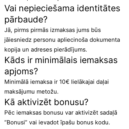
Vai nepieciešama identitātes
pārbaude?
Jā, pirms pirmās izmaksas jums būs
jāiesniedz personu apliecinoša dokumenta
kopija un adreses pierādījums.
Kāds ir minimālais iemaksas
apjoms?
Minimālā iemaksa ir 10€ lielākajai daļai
maksājumu metožu.
Kā aktivizēt bonusu?
Pēc iemaksas bonusu var aktivizēt sadaļā
“Bonusi” vai ievadot īpašu bonus kodu.