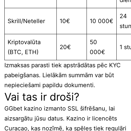
die
24
Skrill/Neteller
10€
10 000€
stu
Kriptovalūta
50
20€
1 s
(BTC, ETH)
000€
Izmaksas parasti tiek apstrādātas pēc KYC
pabeigšanas. Lielākām summām var būt
nepieciešami papildu dokumenti.
Vai tas ir droši?
GGbet kazino izmanto SSL šifrēšanu, lai
aizsargātu jūsu datus. Kazino ir licencēts
Curacao, kas nozīmē, ka spēles tiek regulāri