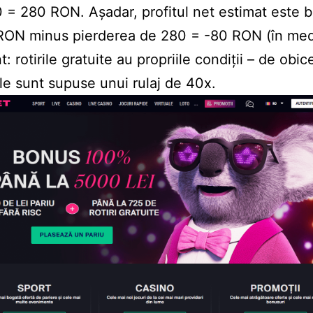
 = 280 RON. Așadar, profitul net estimat este 
RON minus pierderea de 280 = -80 RON (în med
: rotirile gratuite au propriile condiții – de obic
ile sunt supuse unui rulaj de 40x.