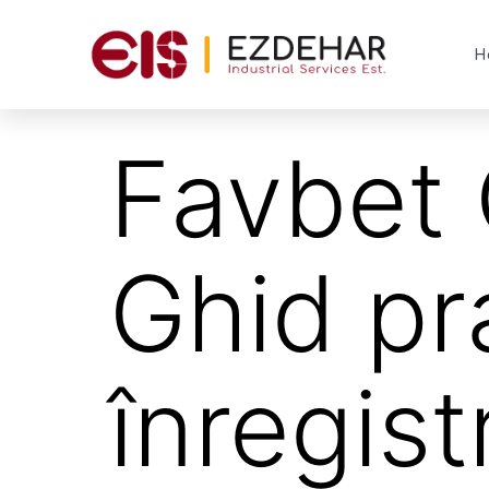
H
Favbet 
Ghid pr
înregist