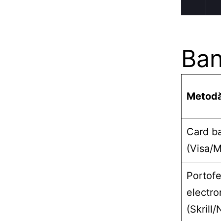
Ban
Metod
Card b
(Visa/M
Portofe
electro
(Skrill/