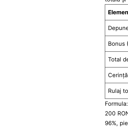
Elemen
Depune
Bonus 
Total d
Cerință
Rulaj t
Formula
200 RON
96%, pie