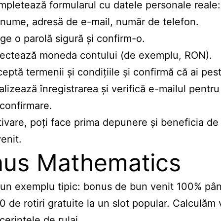
pletează formularul cu datele personale reale
nume, adresă de e-mail, număr de telefon.
ge o parolă sigură și confirm-o.
ectează moneda contului (de exemplu, RON).
eptă termenii și condițiile și confirmă că ai pest
alizează înregistrarea și verifică e-mailul pentru 
confirmare.
ivare, poți face prima depunere și beneficia de
enit.
us Mathematics
un exemplu tipic: bonus de bun venit 100% pân
 de rotiri gratuite la un slot popular. Calculăm
 cerințele de rulaj.