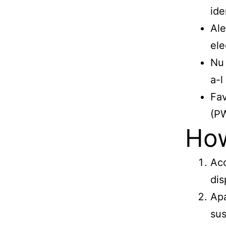
ide
Ale
ele
Nu 
a-l
Fav
(PW
How
Ac
dis
Apa
sus