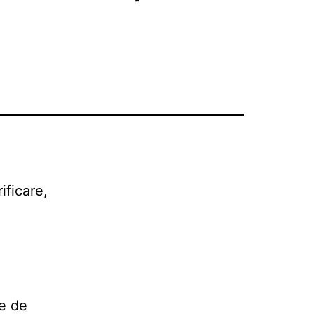
ificare,
te de