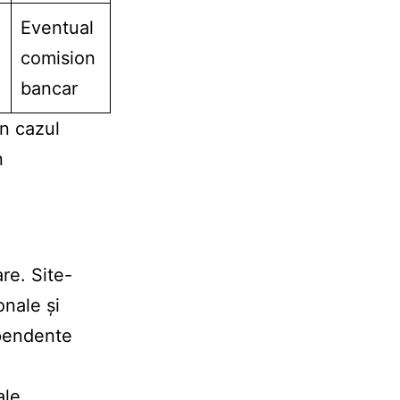
Eventual
comision
bancar
n cazul
n
re. Site-
onale și
ependente
ale