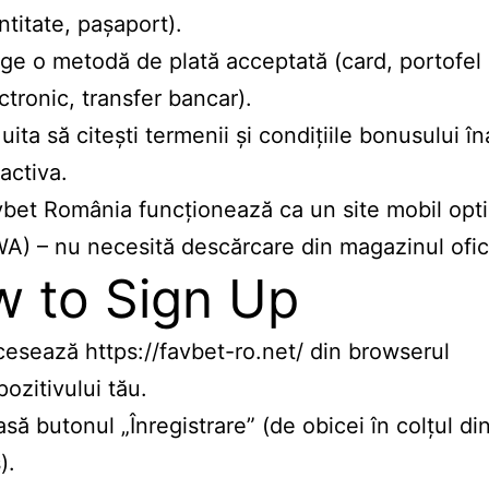
ntitate, pașaport).
ge o metodă de plată acceptată (card, portofel
ctronic, transfer bancar).
uita să citești termenii și condițiile bonusului î
 activa.
bet România funcționează ca un site mobil opt
A) – nu necesită descărcare din magazinul ofici
 to Sign Up
cesează
https://favbet-ro.net/
din browserul
pozitivului tău.
să butonul „Înregistrare” (de obicei în colțul di
).