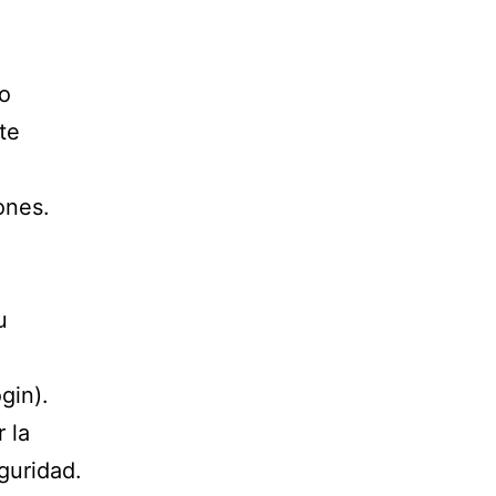
go
te
ones.
u
gin).
 la
guridad.