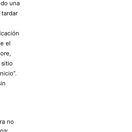
ndo una
 tardar
licación
e el
ore,
sitio
nicio”.
sin
ra no
100%