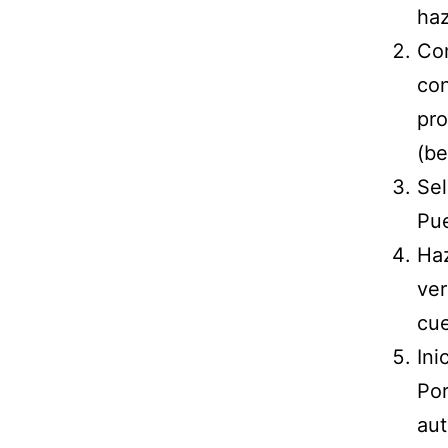
haz
Com
con
pro
(be
Sel
Pue
Haz
ver
cue
Ini
Por
aut