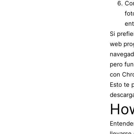
Com
fot
ent
Si prefi
web prog
navegado
pero fun
con Chro
Esto te 
descarga
Ho
Entender
llevarse