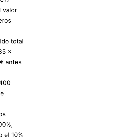
 valor
eros
do total
35 x
0€ antes
.400
te
os
100%,
o el 10%