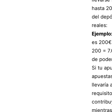
hasta 20
del dep
reales:
Ejemplo
es 200€.
200 = 7.
de poder
Si tu ap
apuestas
llevaría
requisit
contribu
mientras