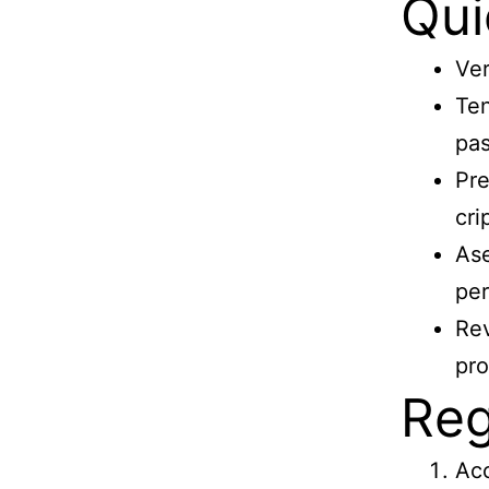
Qui
Ver
Ten
pas
Pre
cri
Ase
per
Rev
pro
Reg
Acc