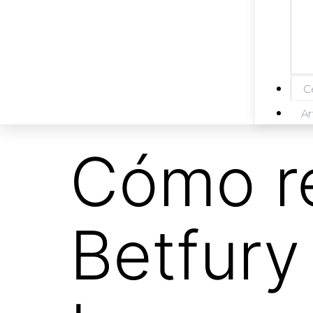
Ce
Ar
Cómo re
Betfury