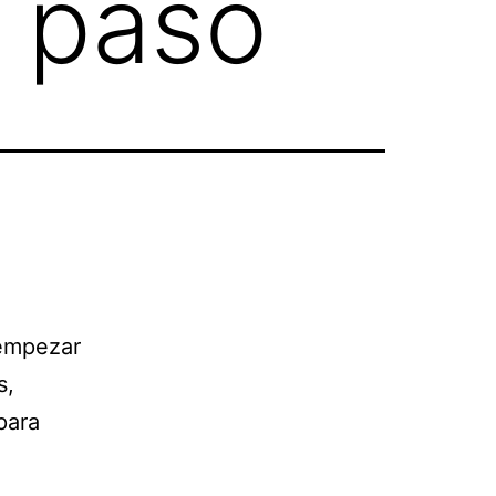
a paso
 empezar
s,
para