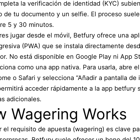
pleta la verificación de identidad (KYC) subie
o de tu documento y un selfie. El proceso suele
re 5 y 30 minutos.
eres jugar desde el móvil, Betfury ofrece una ap
resiva (PWA) que se instala directamente desd
r. No está disponible en Google Play ni App St
ciona como una app nativa. Para usarla, abre el 
me o Safari y selecciona “Añadir a pantalla de i
permitirá acceder rápidamente a la app betfury 
s adicionales.
w Wagering Works
 el requisito de apuesta (wagering) es clave pa
 sorpresas. Betfury suele ofrecer un bono del 