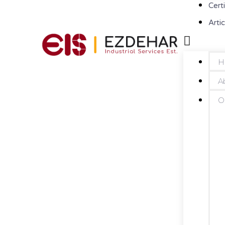
Cert
Artic
H
A
O