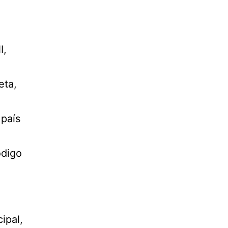
I,
eta,
 país
ódigo
cipal,