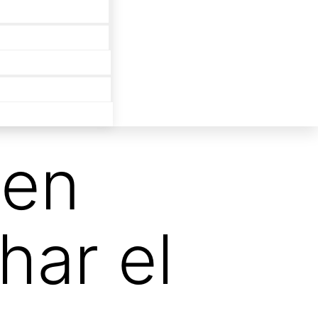
 en
har el