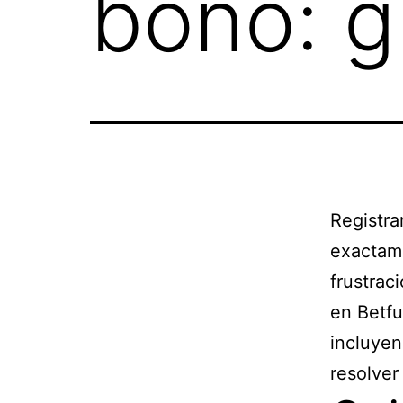
bono: g
Registra
exactam
frustrac
en Betfu
incluyen
resolve