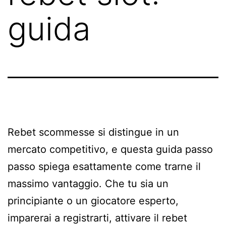
guida
Rebet scommesse
si distingue in un
mercato competitivo, e questa guida passo
passo spiega esattamente come trarne il
massimo vantaggio. Che tu sia un
principiante o un giocatore esperto,
imparerai a registrarti, attivare il rebet