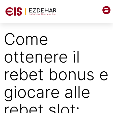
Come
ottenere il
rebet bonus e
giocare alle
rebet slot: