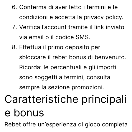
Conferma di aver letto i termini e le
condizioni e accetta la privacy policy.
Verifica l’account tramite il link inviato
via email o il codice SMS.
Effettua il primo deposito per
sbloccare il rebet bonus di benvenuto.
Ricorda: le percentuali e gli importi
sono soggetti a termini, consulta
sempre la sezione promozioni.
Caratteristiche principali
e bonus
Rebet offre un’esperienza di gioco completa