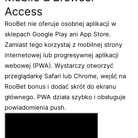
Access
RooBet nie oferuje osobnej aplikacji w
sklepach Google Play ani App Store.
Zamiast tego korzystaj z mobilnej strony
internetowej lub progresywnej aplikacji
webowej (PWA). Wystarczy otworzyć
przeglądarkę Safari lub Chrome, wejść na
RooBet bonus
i dodać skrót do ekranu
głównego. PWA działa szybko i obsługuje
powiadomienia push.