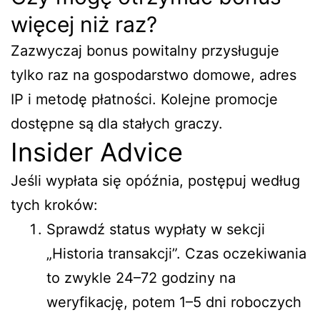
więcej niż raz?
Zazwyczaj bonus powitalny przysługuje
tylko raz na gospodarstwo domowe, adres
IP i metodę płatności. Kolejne promocje
dostępne są dla stałych graczy.
Insider Advice
Jeśli wypłata się opóźnia, postępuj według
tych kroków:
Sprawdź status wypłaty w sekcji
„Historia transakcji”. Czas oczekiwania
to zwykle 24–72 godziny na
weryfikację, potem 1–5 dni roboczych