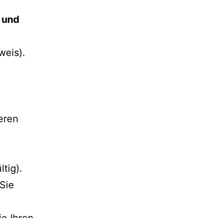
g und
weis).
eren
tig).
Sie