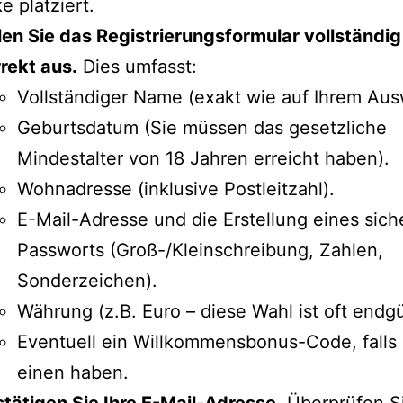
e platziert.
len Sie das Registrierungsformular vollständi
rekt aus.
Dies umfasst:
Vollständiger Name (exakt wie auf Ihrem Aus
Geburtsdatum (Sie müssen das gesetzliche
Mindestalter von 18 Jahren erreicht haben).
Wohnadresse (inklusive Postleitzahl).
E-Mail-Adresse und die Erstellung eines sich
Passworts (Groß-/Kleinschreibung, Zahlen,
Sonderzeichen).
Währung (z.B. Euro – diese Wahl ist oft endgül
Eventuell ein Willkommensbonus-Code, falls 
einen haben.