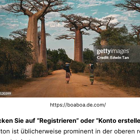
https://boaboa.de.com/
cken Sie auf “Registrieren” oder “Konto erstelle
ton ist üblicherweise prominent in der oberen 