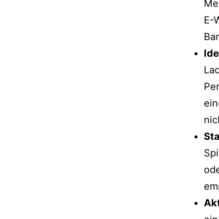
Met
E-W
Ban
Ide
Lad
Per
ein
nic
Sta
Spi
ode
em
Ak