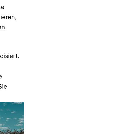
ne
lieren,
en.
isiert.
e
Sie