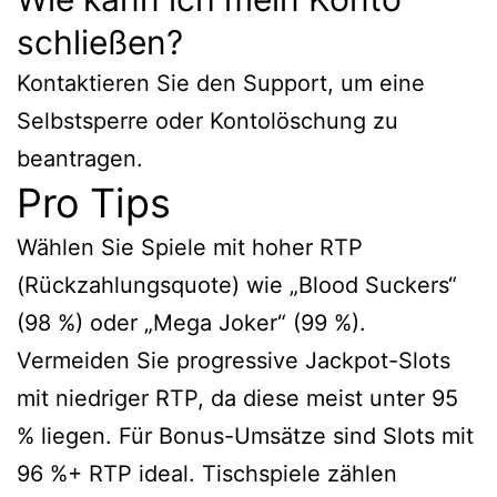
schließen?
Kontaktieren Sie den Support, um eine
Selbstsperre oder Kontolöschung zu
beantragen.
Pro Tips
Wählen Sie Spiele mit hoher RTP
(Rückzahlungsquote) wie „Blood Suckers“
(98 %) oder „Mega Joker“ (99 %).
Vermeiden Sie progressive Jackpot-Slots
mit niedriger RTP, da diese meist unter 95
% liegen. Für Bonus-Umsätze sind Slots mit
96 %+ RTP ideal. Tischspiele zählen