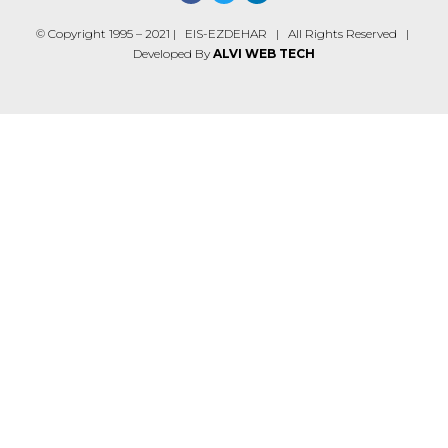
© Copyright 1995 – 2021 | EIS-EZDEHAR | All Rights Reserved |
Developed By
ALVI WEB TECH