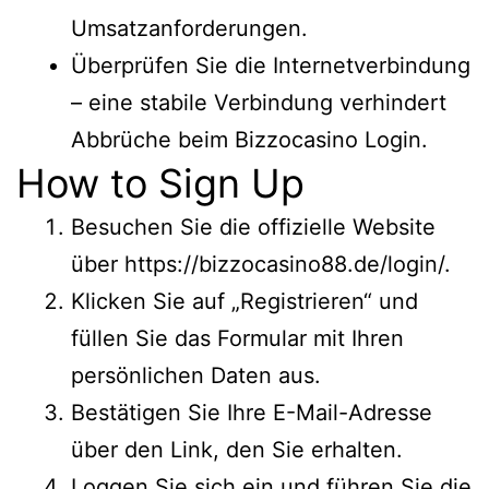
Umsatzanforderungen.
Überprüfen Sie die Internetverbindung
– eine stabile Verbindung verhindert
Abbrüche beim Bizzocasino Login.
How to Sign Up
Besuchen Sie die offizielle Website
über
https://bizzocasino88.de/login/
.
Klicken Sie auf „Registrieren“ und
füllen Sie das Formular mit Ihren
persönlichen Daten aus.
Bestätigen Sie Ihre E-Mail-Adresse
über den Link, den Sie erhalten.
Loggen Sie sich ein und führen Sie die