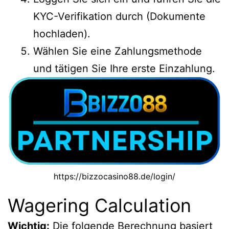
KYC-Verifikation durch (Dokumente
hochladen).
Wählen Sie eine Zahlungsmethode
und tätigen Sie Ihre erste Einzahlung.
https://bizzocasino88.de/login/
Wagering Calculation
Wichtig:
Die folgende Berechnung basiert