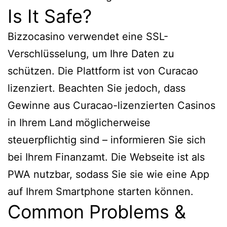
Is It Safe?
Bizzocasino verwendet eine SSL-
Verschlüsselung, um Ihre Daten zu
schützen. Die Plattform ist von Curacao
lizenziert. Beachten Sie jedoch, dass
Gewinne aus Curacao-lizenzierten Casinos
in Ihrem Land möglicherweise
steuerpflichtig sind – informieren Sie sich
bei Ihrem Finanzamt. Die Webseite ist als
PWA nutzbar, sodass Sie sie wie eine App
auf Ihrem Smartphone starten können.
Common Problems &