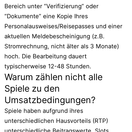
Bereich unter “Verifizierung” oder
“Dokumente” eine Kopie Ihres
Personalausweises/Reisepasses und einer
aktuellen Meldebescheinigung (z.B.
Stromrechnung, nicht älter als 3 Monate)
hoch. Die Bearbeitung dauert
typischerweise 12-48 Stunden.
Warum zählen nicht alle
Spiele zu den
Umsatzbedingungen?
Spiele haben aufgrund ihres
unterschiedlichen Hausvorteils (RTP)
unterschiedliche Beitragswerte. Slots