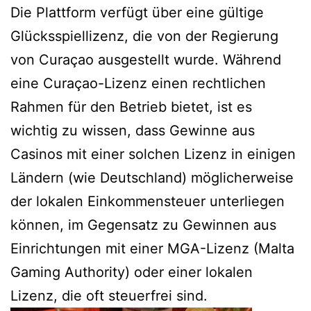
Die Plattform verfügt über eine gültige
Glücksspiellizenz, die von der Regierung
von Curaçao ausgestellt wurde. Während
eine Curaçao-Lizenz einen rechtlichen
Rahmen für den Betrieb bietet, ist es
wichtig zu wissen, dass Gewinne aus
Casinos mit einer solchen Lizenz in einigen
Ländern (wie Deutschland) möglicherweise
der lokalen Einkommensteuer unterliegen
können, im Gegensatz zu Gewinnen aus
Einrichtungen mit einer MGA-Lizenz (Malta
Gaming Authority) oder einer lokalen
Lizenz, die oft steuerfrei sind.