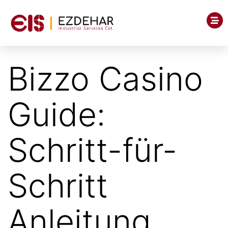
Bizzo Casino
Guide:
Schritt-für-
Schritt
Anleitung,