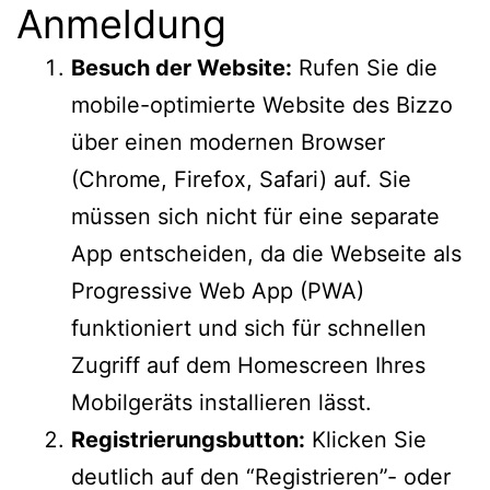
Anmeldung
Besuch der Website:
Rufen Sie die
mobile-optimierte Website des
Bizzo
über einen modernen Browser
(Chrome, Firefox, Safari) auf. Sie
müssen sich nicht für eine separate
App entscheiden, da die Webseite als
Progressive Web App (PWA)
funktioniert und sich für schnellen
Zugriff auf dem Homescreen Ihres
Mobilgeräts installieren lässt.
Registrierungsbutton:
Klicken Sie
deutlich auf den “Registrieren”- oder