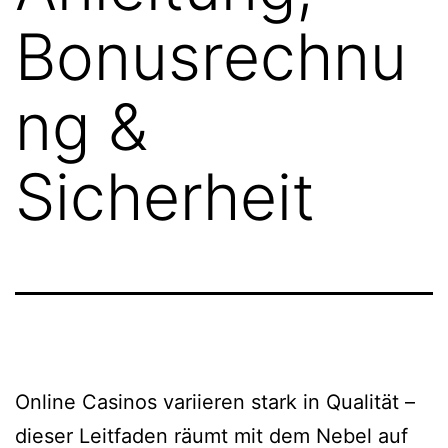
Bonusrechnu
ng &
Sicherheit
Online Casinos variieren stark in Qualität –
dieser Leitfaden räumt mit dem Nebel auf