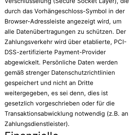
Verschlüsselung (Secure Socket Layer), die
durch das Vorhängeschloss-Symbol in der
Browser-Adressleiste angezeigt wird, um
alle Datenübertragungen zu schützen. Der
Zahlungsverkehr wird über etablierte, PCI-
DSS-zertifizierte Payment-Provider
abgewickelt. Persönliche Daten werden
gemäß strenger Datenschutzrichtlinien
gespeichert und nicht an Dritte
weitergegeben, es sei denn, dies ist
gesetzlich vorgeschrieben oder für die
Transaktionsabwicklung notwendig (z.B. an
Zahlungsdienstleister).