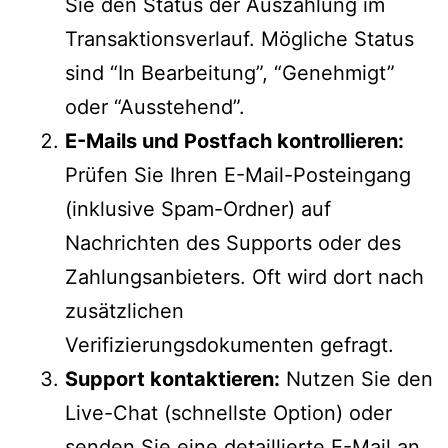
Sie den Status der Auszahlung im
Transaktionsverlauf. Mögliche Status
sind “In Bearbeitung”, “Genehmigt”
oder “Ausstehend”.
E-Mails und Postfach kontrollieren:
Prüfen Sie Ihren E-Mail-Posteingang
(inklusive Spam-Ordner) auf
Nachrichten des Supports oder des
Zahlungsanbieters. Oft wird dort nach
zusätzlichen
Verifizierungsdokumenten gefragt.
Support kontaktieren:
Nutzen Sie den
Live-Chat (schnellste Option) oder
senden Sie eine detaillierte E-Mail an