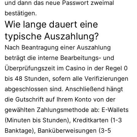
und dann das neue Passwort zweimal
bestätigen.
Wie lange dauert eine
typische Auszahlung?
Nach Beantragung einer Auszahlung
beträgt die interne Bearbeitungs- und
Überprüfungszeit im Casino in der Regel 0
bis 48 Stunden, sofern alle Verifizierungen
abgeschlossen sind. Anschließend hängt
die Gutschrift auf Ihrem Konto von der
gewählten Zahlungsmethode ab: E-Wallets
(Minuten bis Stunden), Kreditkarten (1-3
Banktage), Banküberweisungen (3-5