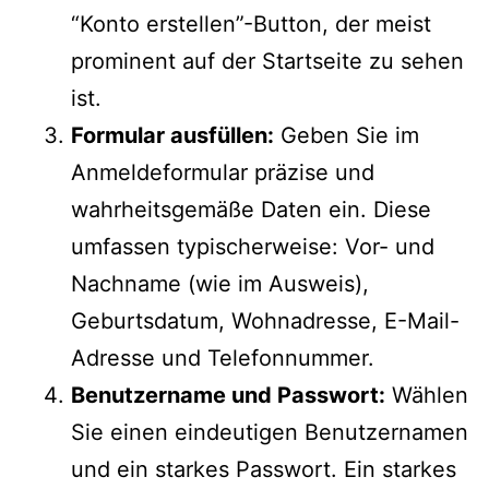
“Konto erstellen”-Button, der meist
prominent auf der Startseite zu sehen
ist.
Formular ausfüllen:
Geben Sie im
Anmeldeformular präzise und
wahrheitsgemäße Daten ein. Diese
umfassen typischerweise: Vor- und
Nachname (wie im Ausweis),
Geburtsdatum, Wohnadresse, E-Mail-
Adresse und Telefonnummer.
Benutzername und Passwort:
Wählen
Sie einen eindeutigen Benutzernamen
und ein starkes Passwort. Ein starkes