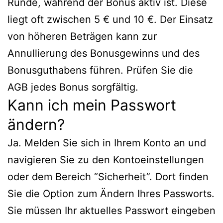
Runde, während der Bonus aktiv ist. Diese
liegt oft zwischen 5 € und 10 €. Der Einsatz
von höheren Beträgen kann zur
Annullierung des Bonusgewinns und des
Bonusguthabens führen. Prüfen Sie die
AGB jedes Bonus sorgfältig.
Kann ich mein Passwort
ändern?
Ja. Melden Sie sich in Ihrem Konto an und
navigieren Sie zu den Kontoeinstellungen
oder dem Bereich “Sicherheit”. Dort finden
Sie die Option zum Ändern Ihres Passworts.
Sie müssen Ihr aktuelles Passwort eingeben