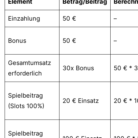
Element
Betrag/Beitrag
Berech
Einzahlung
50 €
–
Bonus
50 €
–
Gesamtumsatz
30x Bonus
50 € * 
erforderlich
Spielbeitrag
20 € Einsatz
20 € * 
(Slots 100%)
Spielbeitrag