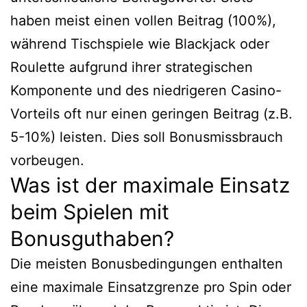
haben meist einen vollen Beitrag (100%),
während Tischspiele wie Blackjack oder
Roulette aufgrund ihrer strategischen
Komponente und des niedrigeren Casino-
Vorteils oft nur einen geringen Beitrag (z.B.
5-10%) leisten. Dies soll Bonusmissbrauch
vorbeugen.
Was ist der maximale Einsatz
beim Spielen mit
Bonusguthaben?
Die meisten Bonusbedingungen enthalten
eine maximale Einsatzgrenze pro Spin oder