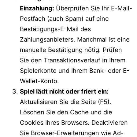
Einzahlung:
Überprüfen Sie Ihr E-Mail-
Postfach (auch Spam) auf eine
Bestätigungs-E-Mail des
Zahlungsanbieters. Manchmal ist eine
manuelle Bestätigung nötig. Prüfen
Sie den Transaktionsverlauf in Ihrem
Spielerkonto und Ihrem Bank- oder E-
Wallet-Konto.
Spiel lädt nicht oder friert ein:
Aktualisieren Sie die Seite (F5).
Löschen Sie den Cache und die
Cookies Ihres Browsers. Deaktivieren
Sie Browser-Erweiterungen wie Ad-