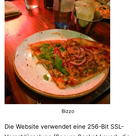
Bizzo
Die Website verwendet eine 256-Bit SSL-