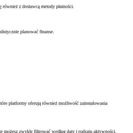
się również z dostawcą metody płatności.
listycznie planować finanse.
tóre platformy oferują również możliwość zainstalowania
te możesz zwykle filtrować według daty i rodzaju aktywności.