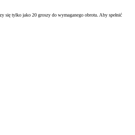
iczy się tylko jako 20 groszy do wymaganego obrotu. Aby spełnić