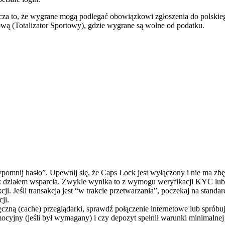
nacza to, że wygrane mogą podlegać obowiązkowi zgłoszenia do polsk
ową (Totalizator Sportowy), gdzie wygrane są wolne od podatku.
pomnij hasło”. Upewnij się, że Caps Lock jest wyłączony i nie ma zbę
 z działem wsparcia. Zwykle wynika to z wymogu weryfikacji KYC lub
kcji. Jeśli transakcja jest “w trakcie przetwarzania”, poczekaj na st
ji.
ną (cache) przeglądarki, sprawdź połączenie internetowe lub spróbuj 
cyjny (jeśli był wymagany) i czy depozyt spełnił warunki minimalne