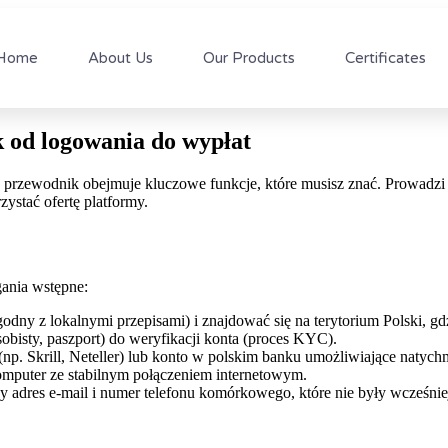
Home
About Us
Our Products
Certificates
 od logowania do wypłat
n przewodnik obejmuje kluczowe funkcje, które musisz znać. Prowadzi o
ystać ofertę platformy.
gania wstępne:
dny z lokalnymi przepisami) i znajdować się na terytorium Polski, gdzi
isty, paszport) do weryfikacji konta (proces KYC).
(np. Skrill, Neteller) lub konto w polskim banku umożliwiające natyc
komputer ze stabilnym połączeniem internetowym.
 adres e-mail i numer telefonu komórkowego, które nie były wcześnie