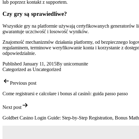
lub poprzez kontakt z supportem.
Czy gry są sprawiedliwe?
Wszystkie gry na platformie używają certyfikowanych generatorów l
gwarantuje uczciwość i losowość wyników.
Znajomość mechanizmów działania platformy, od bezpiecznego logow
regulaminem, terminowe weryfikowanie konta i korzystanie z dostępn
odpowiedzialnie.
Published
January 11, 2015
By
unicornunite
Categorized as
Uncategorized
Previous post
Come registrarsi e calcolare i bonus al casinò: guida passo passo
Next post
Goldbet Casino Login Guide: Step-by-Step Registration, Bonus Math