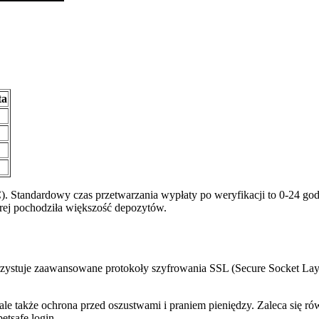
ta
. Standardowy czas przetwarzania wypłaty po weryfikacji to 0-24 godz
tórej pochodziła większość depozytów.
orzystuje zaawansowane protokoły szyfrowania SSL (Secure Socket Laye
 także ochrona przed oszustwami i praniem pieniędzy. Zaleca się równ
tsafe login.