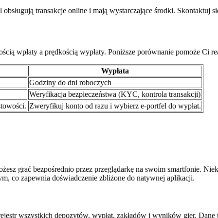
l obsługują transakcje online i mają wystarczające środki. Skontaktuj 
ścią wpłaty a prędkością wypłaty. Poniższe porównanie pomoże Ci rea
Wypłata
Godziny do dni roboczych
Weryfikacja bezpieczeństwa (KYC, kontrola transakcji)
towości.
Zweryfikuj konto od razu i wybierz e-portfel do wypłat.
ożesz grać bezpośrednio przez przeglądarkę na swoim smartfonie. Niek
ym, co zapewnia doświadczenie zbliżone do natywnej aplikacji.
rejestr wszystkich depozytów, wypłat, zakładów i wyników gier. Dane 