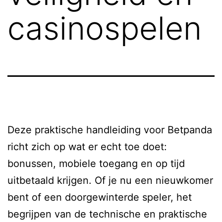
casinospelen
Deze praktische handleiding voor
Betpanda
richt zich op wat er echt toe doet:
bonussen, mobiele toegang en op tijd
uitbetaald krijgen. Of je nu een nieuwkomer
bent of een doorgewinterde speler, het
begrijpen van de technische en praktische