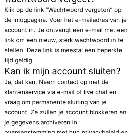
Klik op de link “Wachtwoord vergeten” op
de inlogpagina. Voer het e-mailadres van je
account in. Je ontvangt een e-mail met een
link om een nieuw, sterk wachtwoord in te
stellen. Deze link is meestal een beperkte
tijd geldig.
Kan ik mijn account sluiten?
Ja, dat kan. Neem contact op met de
klantenservice via e-mail of live chat en
vraag om permanente sluiting van je
account. Ze zullen je account blokkeren en
je gegevens archiveren in
overeenstemming met hun privacybeleid en