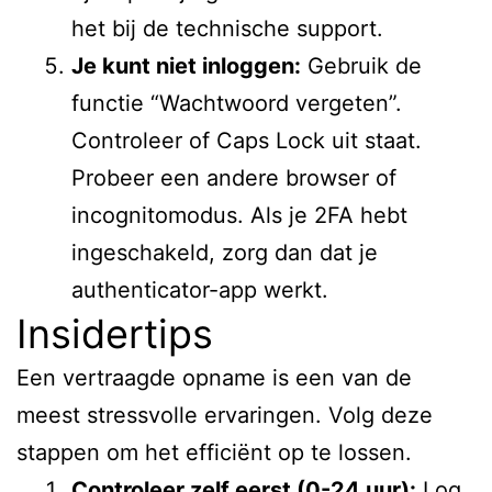
het bij de technische support.
Je kunt niet inloggen:
Gebruik de
functie “Wachtwoord vergeten”.
Controleer of Caps Lock uit staat.
Probeer een andere browser of
incognitomodus. Als je 2FA hebt
ingeschakeld, zorg dan dat je
authenticator-app werkt.
Insidertips
Een vertraagde opname is een van de
meest stressvolle ervaringen. Volg deze
stappen om het efficiënt op te lossen.
Controleer zelf eerst (0-24 uur):
Log