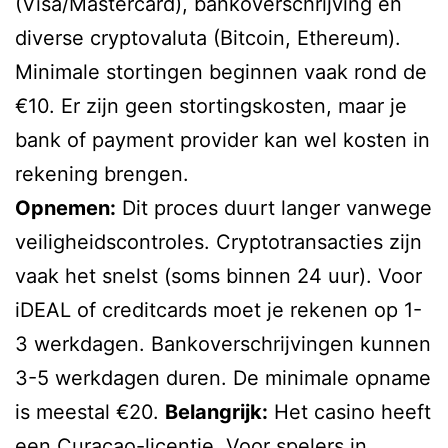
(Visa/Mastercard), bankoverschrijving en
diverse cryptovaluta (Bitcoin, Ethereum).
Minimale stortingen beginnen vaak rond de
€10. Er zijn geen stortingskosten, maar je
bank of payment provider kan wel kosten in
rekening brengen.
Opnemen:
Dit proces duurt langer vanwege
veiligheidscontroles. Cryptotransacties zijn
vaak het snelst (soms binnen 24 uur). Voor
iDEAL of creditcards moet je rekenen op 1-
3 werkdagen. Bankoverschrijvingen kunnen
3-5 werkdagen duren. De minimale opname
is meestal €20.
Belangrijk:
Het casino heeft
een Curaçao-licentie. Voor spelers in