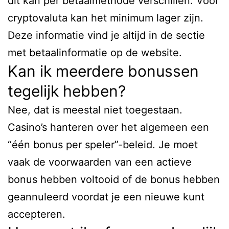
dit kan per betaalmethode verschillen. Voor
cryptovaluta kan het minimum lager zijn.
Deze informatie vind je altijd in de sectie
met betaalinformatie op de website.
Kan ik meerdere bonussen
tegelijk hebben?
Nee, dat is meestal niet toegestaan.
Casino’s hanteren over het algemeen een
“één bonus per speler”-beleid. Je moet
vaak de voorwaarden van een actieve
bonus hebben voltooid of de bonus hebben
geannuleerd voordat je een nieuwe kunt
accepteren.