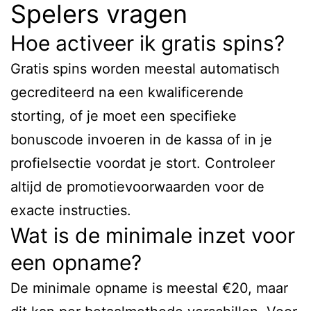
Spelers vragen
Hoe activeer ik gratis spins?
Gratis spins worden meestal automatisch
gecrediteerd na een kwalificerende
storting, of je moet een specifieke
bonuscode invoeren in de kassa of in je
profielsectie voordat je stort. Controleer
altijd de promotievoorwaarden voor de
exacte instructies.
Wat is de minimale inzet voor
een opname?
De minimale opname is meestal €20, maar