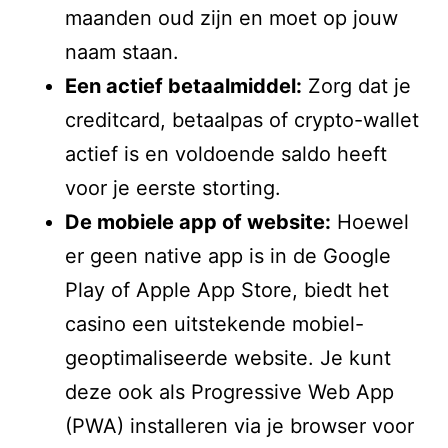
maanden oud zijn en moet op jouw
naam staan.
Een actief betaalmiddel:
Zorg dat je
creditcard, betaalpas of crypto-wallet
actief is en voldoende saldo heeft
voor je eerste storting.
De mobiele app of website:
Hoewel
er geen native app is in de Google
Play of Apple App Store, biedt het
casino een uitstekende mobiel-
geoptimaliseerde website. Je kunt
deze ook als Progressive Web App
(PWA) installeren via je browser voor