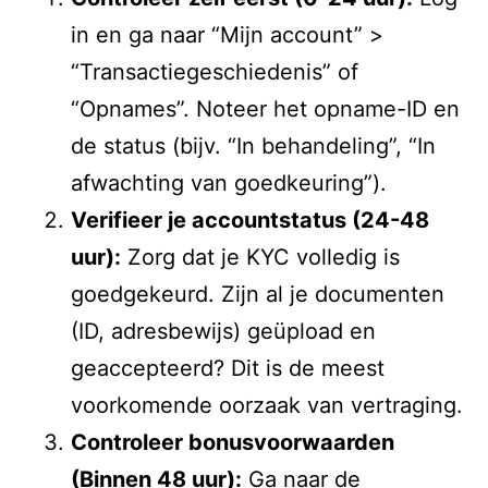
in en ga naar “Mijn account” >
“Transactiegeschiedenis” of
“Opnames”. Noteer het opname-ID en
de status (bijv. “In behandeling”, “In
afwachting van goedkeuring”).
Verifieer je accountstatus (24-48
uur):
Zorg dat je KYC volledig is
goedgekeurd. Zijn al je documenten
(ID, adresbewijs) geüpload en
geaccepteerd? Dit is de meest
voorkomende oorzaak van vertraging.
Controleer bonusvoorwaarden
(Binnen 48 uur):
Ga naar de