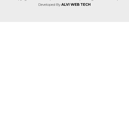
Developed By
ALVI WEB TECH