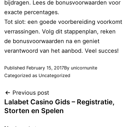
bijdragen. Lees de bonusvoorwaarden voor
exacte percentages.
Tot slot: een goede voorbereiding voorkomt
verrassingen. Volg dit stappenplan, reken
de bonusvoorwaarden na en geniet
verantwoord van het aanbod. Veel succes!
Published
February 15, 2017
By
unicornunite
Categorized as
Uncategorized
Previous post
Lalabet Casino Gids – Registratie,
Storten en Spelen