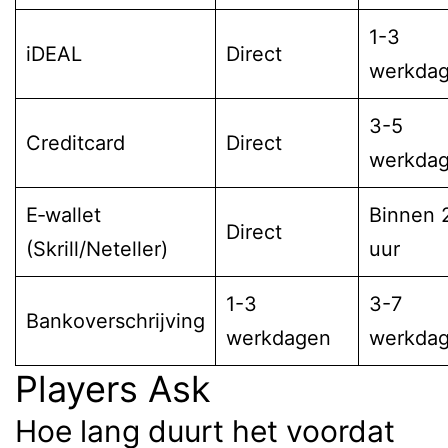
1-3
iDEAL
Direct
werkda
3-5
Creditcard
Direct
werkda
E‑wallet
Binnen 
Direct
(Skrill/Neteller)
uur
1-3
3-7
Bankoverschrijving
werkdagen
werkda
Players Ask
Hoe lang duurt het voordat