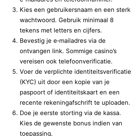
Kies een gebruikersnaam en een sterk
wachtwoord. Gebruik minimaal 8
tekens met letters en cijfers.
Bevestig je e‑mailadres via de
ontvangen link. Sommige casino’s
vereisen ook telefoonverificatie.
Voer de verplichte identiteitsverificatie
(KYC) uit door een kopie van je
paspoort of identiteitskaart en een
recente rekeningafschrift te uploaden.
Doe je eerste storting via de kassa.
Kies de gewenste bonus indien van
toepassing.