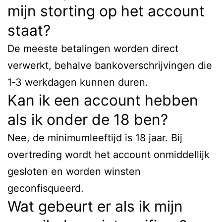
mijn storting op het account
staat?
De meeste betalingen worden direct
verwerkt, behalve bankoverschrijvingen die
1‑3 werkdagen kunnen duren.
Kan ik een account hebben
als ik onder de 18 ben?
Nee, de minimumleeftijd is 18 jaar. Bij
overtreding wordt het account onmiddellijk
gesloten en worden winsten
geconfisqueerd.
Wat gebeurt er als ik mijn