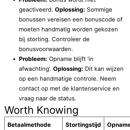
geactiveerd.
Oplossing:
Sommige
bonussen vereisen een bonuscode of
moeten handmatig worden gekozen
bij storting. Controleer de
bonusvoorwaarden.
Probleem:
Opname blijft ‘in
afwachting’.
Oplossing:
Dit kan wijzen
op een handmatige controle. Neem
contact op met de klantenservice en
vraag naar de status.
Worth Knowing
Betaalmethode
Stortingstijd
Opname