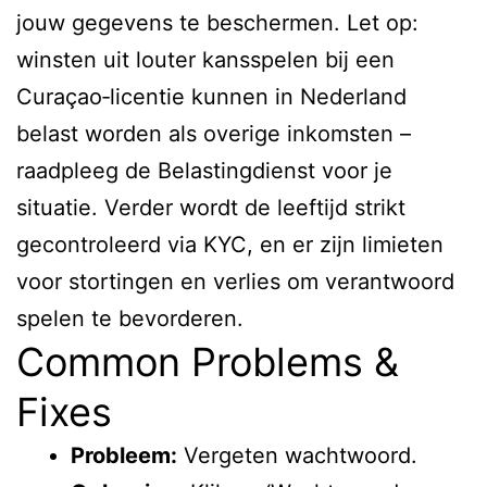
jouw gegevens te beschermen. Let op:
winsten uit louter kansspelen bij een
Curaçao‑licentie kunnen in Nederland
belast worden als overige inkomsten –
raadpleeg de Belastingdienst voor je
situatie. Verder wordt de leeftijd strikt
gecontroleerd via KYC, en er zijn limieten
voor stortingen en verlies om verantwoord
spelen te bevorderen.
Common Problems &
Fixes
Probleem:
Vergeten wachtwoord.