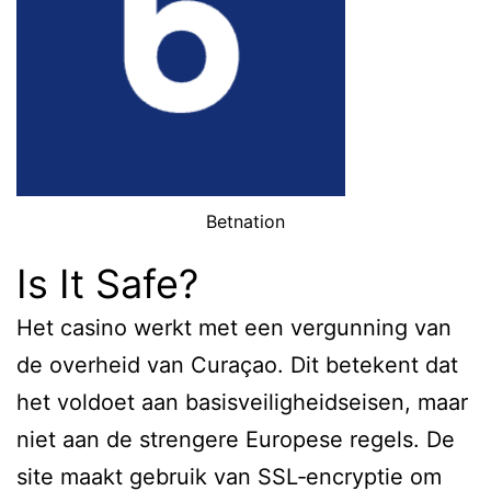
Betnation
Is It Safe?
Het casino werkt met een vergunning van
de overheid van Curaçao. Dit betekent dat
het voldoet aan basisveiligheidseisen, maar
niet aan de strengere Europese regels. De
site maakt gebruik van SSL‑encryptie om