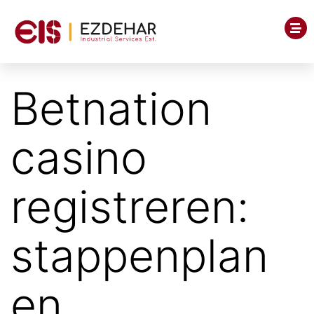
Betnation
casino
registreren:
stappenplan
en