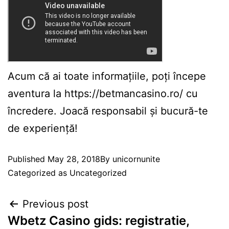
Acum că ai toate informațiile, poți începe
aventura la
https://betmancasino.ro/
cu
încredere. Joacă responsabil și bucură-te
de experiență!
Published
May 28, 2018
By
unicornunite
Categorized as
Uncategorized
Previous post
Wbetz Casino gids: registratie,