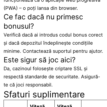
funcționează ca o aplicație web progresivă
(PWA) – o poți lansa din browser.
Ce fac dacă nu primesc
bonusul?
Verifică dacă ai introdus codul bonus corect
și dacă depozitul îndeplinește condițiile
minime. Contactează suportul pentru ajutor.
Este sigur să joc aici?
Da, cazinoul folosește criptare SSL și
respectă standarde de securitate. Asigură-
te că joci responsabil.
Sfaturi suplimentare
Viteză
Viteză