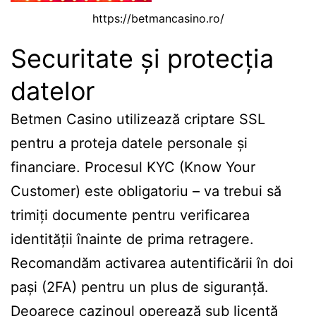
https://betmancasino.ro/
Securitate și protecția
datelor
Betmen Casino utilizează criptare SSL
pentru a proteja datele personale și
financiare. Procesul KYC (Know Your
Customer) este obligatoriu – va trebui să
trimiți documente pentru verificarea
identității înainte de prima retragere.
Recomandăm activarea autentificării în doi
pași (2FA) pentru un plus de siguranță.
Deoarece cazinoul operează sub licență