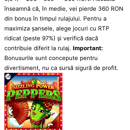
înseamnă că, în medie, vei pierde 360 RON
din bonus în timpul rulajului. Pentru a
maximiza șansele, alege jocuri cu RTP
ridicat (peste 97%) și verifică dacă
contribuie diferit la rulaj.
Important:
Bonusurile sunt concepute pentru
divertisment, nu ca sursă sigură de profit.