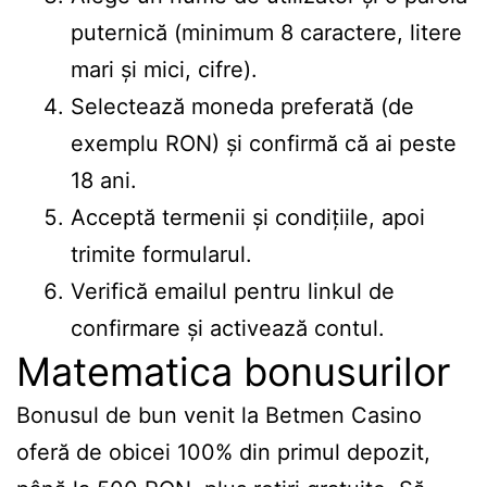
puternică (minimum 8 caractere, litere
mari și mici, cifre).
Selectează moneda preferată (de
exemplu RON) și confirmă că ai peste
18 ani.
Acceptă termenii și condițiile, apoi
trimite formularul.
Verifică emailul pentru linkul de
confirmare și activează contul.
Matematica bonusurilor
Bonusul de bun venit la Betmen Casino
oferă de obicei 100% din primul depozit,