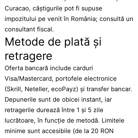
Curacao, câștigurile pot fi supuse
impozitului pe venit în România; consultă un
consultant fiscal.
Metode de plată și
retragere
Oferta bancară include carduri
Visa/Mastercard, portofele electronice
(Skrill, Neteller, ecoPayz) și transfer bancar.
Depunerile sunt de obicei instant, iar
retragerile durează între 1 și 5 zile
lucrătoare, în funcție de metodă. Limitele
minime sunt accesibile (de la 20 RON