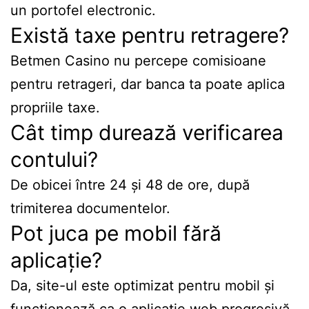
un portofel electronic.
Există taxe pentru retragere?
Betmen Casino nu percepe comisioane
pentru retrageri, dar banca ta poate aplica
propriile taxe.
Cât timp durează verificarea
contului?
De obicei între 24 și 48 de ore, după
trimiterea documentelor.
Pot juca pe mobil fără
aplicație?
Da, site-ul este optimizat pentru mobil și