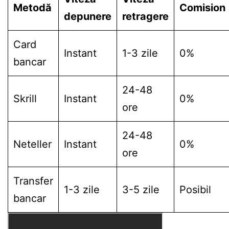
Metodă
Comision
depunere
retragere
Card
Instant
1-3 zile
0%
bancar
24-48
Skrill
Instant
0%
ore
24-48
Neteller
Instant
0%
ore
Transfer
1-3 zile
3-5 zile
Posibil
bancar