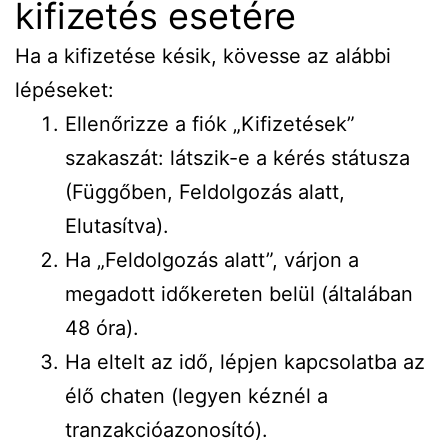
kifizetés esetére
Ha a kifizetése késik, kövesse az alábbi
lépéseket:
Ellenőrizze a fiók „Kifizetések”
szakaszát: látszik-e a kérés státusza
(Függőben, Feldolgozás alatt,
Elutasítva).
Ha „Feldolgozás alatt”, várjon a
megadott időkereten belül (általában
48 óra).
Ha eltelt az idő, lépjen kapcsolatba az
élő chaten (legyen kéznél a
tranzakcióazonosító).