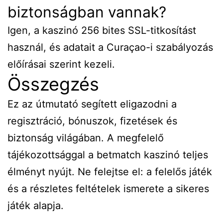
biztonságban vannak?
Igen, a kaszinó 256 bites SSL-titkosítást
használ, és adatait a Curaçao-i szabályozás
előírásai szerint kezeli.
Összegzés
Ez az útmutató segített eligazodni a
regisztráció, bónuszok, fizetések és
biztonság világában. A megfelelő
tájékozottsággal a betmatch kaszinó teljes
élményt nyújt. Ne felejtse el: a felelős játék
és a részletes feltételek ismerete a sikeres
játék alapja.