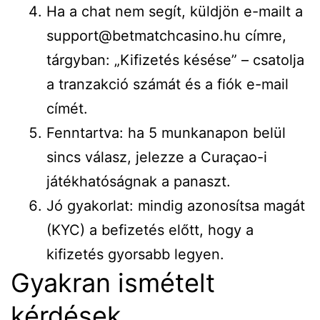
Ha a chat nem segít, küldjön e-mailt a
support@betmatchcasino.hu címre,
tárgyban: „Kifizetés késése” – csatolja
a tranzakció számát és a fiók e-mail
címét.
Fenntartva: ha 5 munkanapon belül
sincs válasz, jelezze a Curaçao-i
játékhatóságnak a panaszt.
Jó gyakorlat: mindig azonosítsa magát
(KYC) a befizetés előtt, hogy a
kifizetés gyorsabb legyen.
Gyakran ismételt
kérdések