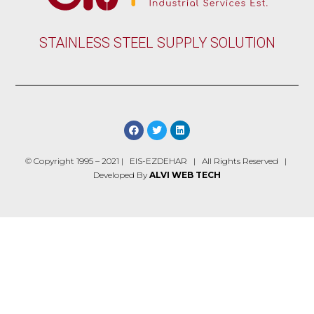
STAINLESS STEEL SUPPLY SOLUTION
© Copyright 1995 – 2021 | EIS-EZDEHAR | All Rights Reserved |
Developed By
ALVI WEB TECH