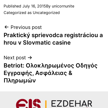
Published
July 16, 2015
By
unicornunite
Categorized as
Uncategorized
Previous post
Praktický sprievodca registráciou a
hrou v Slovmatic casine
Next post
Betriot: Ολοκληρωμένος Οδηγός
Εγγραφής, Ασφάλειας &
Πληρωμών