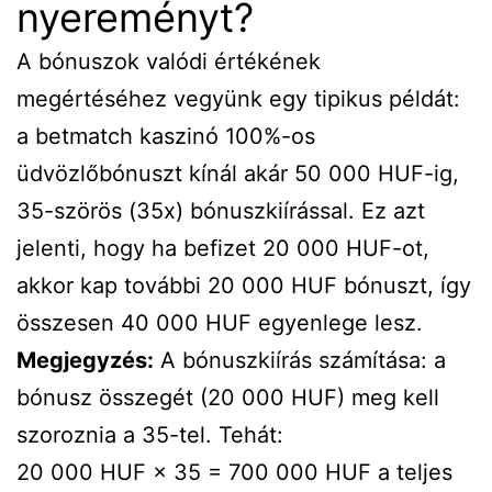
nyereményt?
A bónuszok valódi értékének
megértéséhez vegyünk egy tipikus példát:
a betmatch kaszinó 100%-os
üdvözlőbónuszt kínál akár 50 000 HUF-ig,
35-szörös (35x) bónuszkiírással. Ez azt
jelenti, hogy ha befizet 20 000 HUF-ot,
akkor kap további 20 000 HUF bónuszt, így
összesen 40 000 HUF egyenlege lesz.
Megjegyzés:
A bónuszkiírás számítása: a
bónusz összegét (20 000 HUF) meg kell
szoroznia a 35-tel. Tehát:
20 000 HUF × 35 = 700 000 HUF a teljes