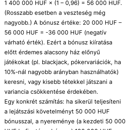
1 400 000 HUF × (1 – 0,96) = 56 000 HUF.
(Rosszabb esetben a veszteség még
nagyobb.) A bónusz értéke: 20 000 HUF –
56 000 HUF = -36 000 HUF (negatív
várható érték). Ezért a bónusz kiíratása
előtt érdemes alacsony ház előnyű
játékokat (pl. blackjack, pókervariációk, ha
10%-nál nagyobb arányban használhatók)
keresni, vagy kisebb tétekkel játszani a
variancia csökkentése érdekében.
Egy konkrét számítás: ha sikerül teljesíteni
a lejátszási követelményt 50 000 HUF
bónusszal, a nyereménye (a kezdeti 50 000