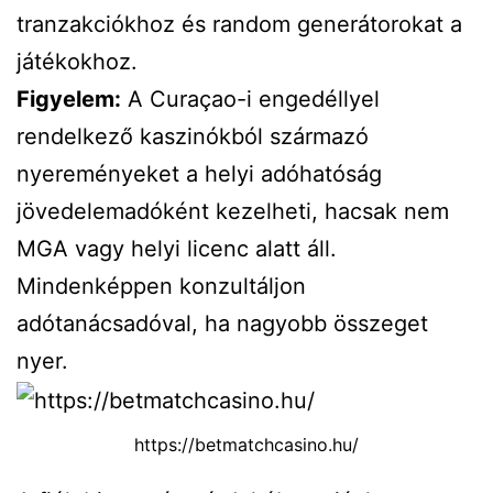
tranzakciókhoz és random generátorokat a
játékokhoz.
Figyelem:
A Curaçao-i engedéllyel
rendelkező kaszinókból származó
nyereményeket a helyi adóhatóság
jövedelemadóként kezelheti, hacsak nem
MGA vagy helyi licenc alatt áll.
Mindenképpen konzultáljon
adótanácsadóval, ha nagyobb összeget
nyer.
https://betmatchcasino.hu/