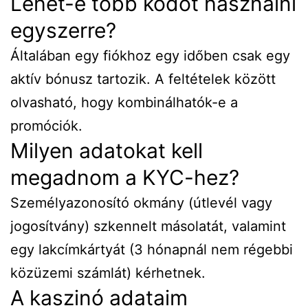
Lehet-e több kódot használni
egyszerre?
Általában egy fiókhoz egy időben csak egy
aktív bónusz tartozik. A feltételek között
olvasható, hogy kombinálhatók-e a
promóciók.
Milyen adatokat kell
megadnom a KYC-hez?
Személyazonosító okmány (útlevél vagy
jogosítvány) szkennelt másolatát, valamint
egy lakcímkártyát (3 hónapnál nem régebbi
közüzemi számlát) kérhetnek.
A kaszinó adataim