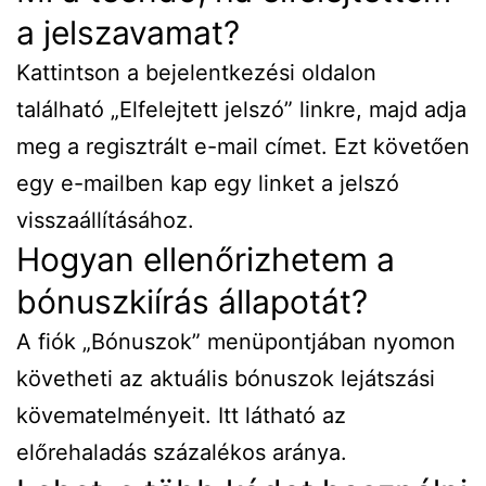
a jelszavamat?
Kattintson a bejelentkezési oldalon
található „Elfelejtett jelszó” linkre, majd adja
meg a regisztrált e-mail címet. Ezt követően
egy e-mailben kap egy linket a jelszó
visszaállításához.
Hogyan ellenőrizhetem a
bónuszkiírás állapotát?
A fiók „Bónuszok” menüpontjában nyomon
követheti az aktuális bónuszok lejátszási
kövematelményeit. Itt látható az
előrehaladás százalékos aránya.