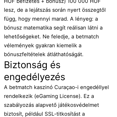
HUF befizetés + bónusz) 100 000 HUF
lesz, de a lejátszás során nyert összegtől
függ, hogy mennyi marad. A lényeg: a
bónusz matematika segít reálisan látni a
lehetőségeket. Ne feledje, a betmatch
vélemények gyakran kiemelik a
bónuszfeltételek átláthatóságát.
Biztonság és
engedélyezés
A betmatch kaszinó Curaçao-i engedéllyel
rendelkezik (eGaming License). Ez a
szabályozás alapvető játékosvédelmet
biztosít, például SSL-titkosítást a