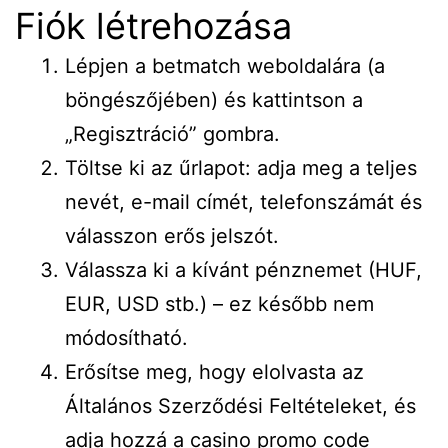
Fiók létrehozása
Lépjen a betmatch weboldalára (a
böngészőjében) és kattintson a
„Regisztráció” gombra.
Töltse ki az űrlapot: adja meg a teljes
nevét, e-mail címét, telefonszámát és
válasszon erős jelszót.
Válassza ki a kívánt pénznemet (HUF,
EUR, USD stb.) – ez később nem
módosítható.
Erősítse meg, hogy elolvasta az
Általános Szerződési Feltételeket, és
adja hozzá a casino promo code