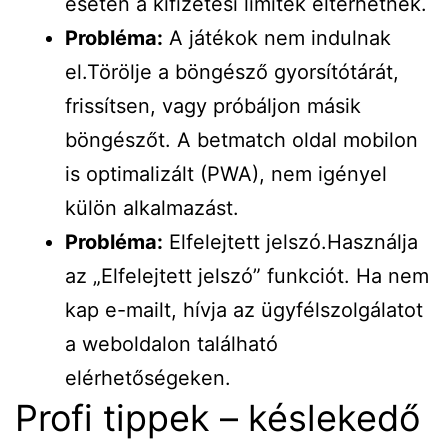
esetén a kifizetési limitek eltérhetnek.
Probléma:
A játékok nem indulnak
el.Törölje a böngésző gyorsítótárát,
frissítsen, vagy próbáljon másik
böngészőt. A betmatch oldal mobilon
is optimalizált (PWA), nem igényel
külön alkalmazást.
Probléma:
Elfelejtett jelszó.Használja
az „Elfelejtett jelszó” funkciót. Ha nem
kap e-mailt, hívja az ügyfélszolgálatot
a weboldalon található
elérhetőségeken.
Profi tippek – késlekedő