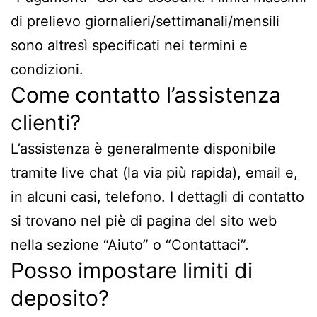
di prelievo giornalieri/settimanali/mensili
sono altresì specificati nei termini e
condizioni.
Come contatto l’assistenza
clienti?
L’assistenza è generalmente disponibile
tramite live chat (la via più rapida), email e,
in alcuni casi, telefono. I dettagli di contatto
si trovano nel piè di pagina del sito web
nella sezione “Aiuto” o “Contattaci”.
Posso impostare limiti di
deposito?