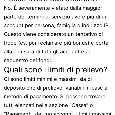
No. È severamente vietato dalla maggior
parte dei termini di servizio avere più di un
account per persona, famiglia o indirizzo IP.
Questo viene considerato un tentativo di
frode (es. per reclamare più bonus) e porta
alla chiusura di tutti gli account e al
sequestro dei fondi.
Quali sono i limiti di prelievo?
Ci sono limiti minimi e massimi sia di
deposito che di prelievo, variabili in base al
metodo di pagamento. Si possono trovare
tutti elencati nella sezione “Cassa” o
“Pagamenti” del tuo account. I limiti massimi