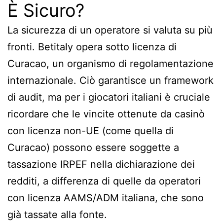
È Sicuro?
La sicurezza di un operatore si valuta su più
fronti.
Betitaly
opera sotto licenza di
Curacao, un organismo di regolamentazione
internazionale. Ciò garantisce un framework
di audit, ma per i giocatori italiani è cruciale
ricordare che le vincite ottenute da casinò
con licenza non-UE (come quella di
Curacao) possono essere soggette a
tassazione IRPEF nella dichiarazione dei
redditi, a differenza di quelle da operatori
con licenza AAMS/ADM italiana, che sono
già tassate alla fonte.