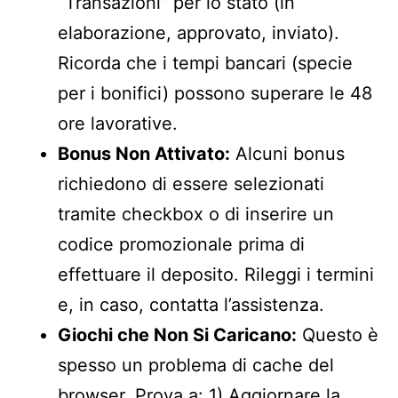
“Transazioni” per lo stato (in
elaborazione, approvato, inviato).
Ricorda che i tempi bancari (specie
per i bonifici) possono superare le 48
ore lavorative.
Bonus Non Attivato:
Alcuni bonus
richiedono di essere selezionati
tramite checkbox o di inserire un
codice promozionale prima di
effettuare il deposito. Rileggi i termini
e, in caso, contatta l’assistenza.
Giochi che Non Si Caricano:
Questo è
spesso un problema di cache del
browser. Prova a: 1) Aggiornare la