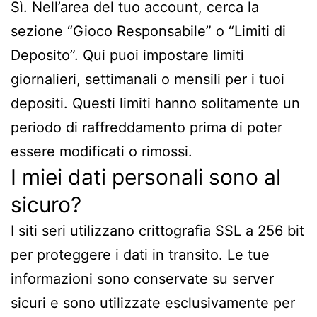
Sì. Nell’area del tuo account, cerca la
sezione “Gioco Responsabile” o “Limiti di
Deposito”. Qui puoi impostare limiti
giornalieri, settimanali o mensili per i tuoi
depositi. Questi limiti hanno solitamente un
periodo di raffreddamento prima di poter
essere modificati o rimossi.
I miei dati personali sono al
sicuro?
I siti seri utilizzano crittografia SSL a 256 bit
per proteggere i dati in transito. Le tue
informazioni sono conservate su server
sicuri e sono utilizzate esclusivamente per