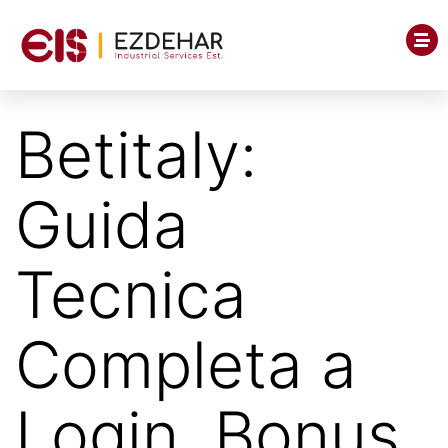
Betitaly:
Guida
Tecnica
Completa a
Login, Bonus