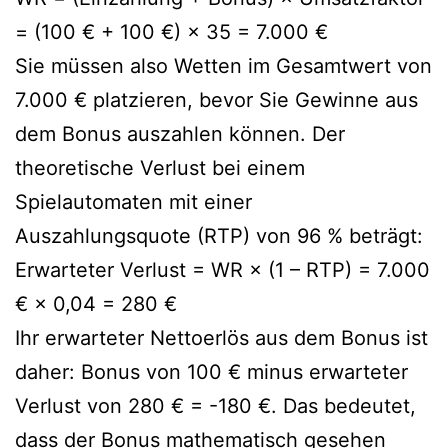
= (100 € + 100 €) × 35 = 7.000 €
Sie müssen also Wetten im Gesamtwert von
7.000 € platzieren, bevor Sie Gewinne aus
dem Bonus auszahlen können. Der
theoretische Verlust bei einem
Spielautomaten mit einer
Auszahlungsquote (RTP) von 96 % beträgt:
Erwarteter Verlust = WR × (1 – RTP) = 7.000
€ × 0,04 = 280 €
Ihr erwarteter Nettoerlös aus dem Bonus ist
daher: Bonus von 100 € minus erwarteter
Verlust von 280 € = -180 €. Das bedeutet,
dass der Bonus mathematisch gesehen