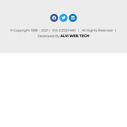
© Copyright 1995 – 2021 | EIS-EZDEHAR | All Rights Reserved |
Developed By
ALVI WEB TECH