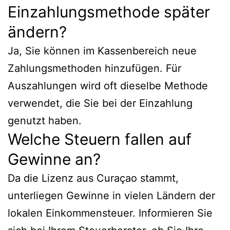
Einzahlungsmethode später
ändern?
Ja, Sie können im Kassenbereich neue
Zahlungsmethoden hinzufügen. Für
Auszahlungen wird oft dieselbe Methode
verwendet, die Sie bei der Einzahlung
genutzt haben.
Welche Steuern fallen auf
Gewinne an?
Da die Lizenz aus Curaçao stammt,
unterliegen Gewinne in vielen Ländern der
lokalen Einkommensteuer. Informieren Sie