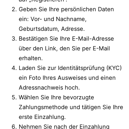
Geben Sie Ihre persönlichen Daten
ein: Vor- und Nachname,
Geburtsdatum, Adresse.
Bestätigen Sie Ihre E-Mail-Adresse
über den Link, den Sie per E-Mail
erhalten.
Laden Sie zur Identitätsprüfung (KYC)
ein Foto Ihres Ausweises und einen
Adressnachweis hoch.
Wählen Sie Ihre bevorzugte
Zahlungsmethode und tätigen Sie Ihre
erste Einzahlung.
Nehmen Sie nach der Einzahlung