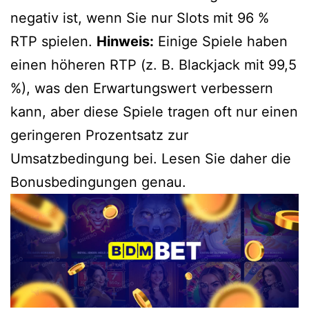
negativ ist, wenn Sie nur Slots mit 96 %
RTP spielen.
Hinweis:
Einige Spiele haben
einen höheren RTP (z. B. Blackjack mit 99,5
%), was den Erwartungswert verbessern
kann, aber diese Spiele tragen oft nur einen
geringeren Prozentsatz zur
Umsatzbedingung bei. Lesen Sie daher die
Bonusbedingungen genau.