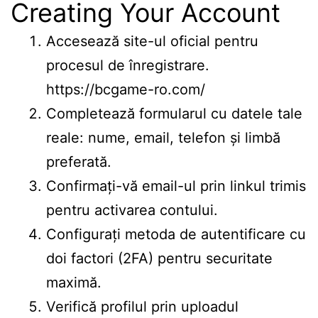
Creating Your Account
Accesează site-ul oficial pentru
procesul de înregistrare.
https://bcgame-ro.com/
Completează formularul cu datele tale
reale: nume, email, telefon și limbă
preferată.
Confirmați-vă email-ul prin linkul trimis
pentru activarea contului.
Configurați metoda de autentificare cu
doi factori (2FA) pentru securitate
maximă.
Verifică profilul prin uploadul