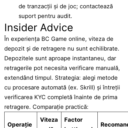
de tranzacții și de joc; contactează
suport pentru audit.
Insider Advice
În experiența BC Game online, viteza de
depozit și de retragere nu sunt echilibrate.
Depozitele sunt aproape instantaneu, dar
retragerile pot necesita verificare manuală,
extendând timpul. Strategia: alegi metode
cu procesare automată (ex. Skrill) și întreții
verificarea KYC completă înainte de prima
retragere. Comparație practică:
Viteza
Factor
Operație
Recoman