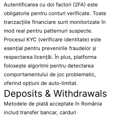
Autentificarea cu doi factori (2FA) este
obligatorie pentru conturi verificate. Toate
tranzacțiile financiare sunt monitorizate în
mod real pentru patternuri suspecte.
Procesul KYC (verificare identitate) este
esențial pentru prevenirile fraudelor și
respectarea licențăi. În plus, platforma
folosește algoritmi pentru detectarea
comportamentului de joc problematic,
oferind opțiuni de auto-limitat.
Deposits & Withdrawals
Metodele de plată acceptate în România
includ transfer bancar, carduri