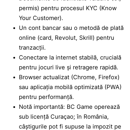
permis) pentru procesul KYC (Know
Your Customer).
Un cont bancar sau o metodă de plată
online (card, Revolut, Skrill) pentru
tranzacții.
Conectare la internet stabilă, crucială
pentru jocuri live și retragere rapidă.
Browser actualizat (Chrome, Firefox)
sau aplicația mobilă optimizată (PWA)
pentru performanță.
Notă importantă: BC Game operează
sub licență Curaçao; în România,
câștigurile pot fi supuse la impozit pe