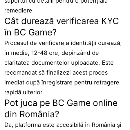
suportul cu detalii pentru o potențială
remediere.
Cât durează verificarea KYC
în BC Game?
Procesul de verificare a identității durează,
în medie, 12-48 ore, depinzând de
claritatea documentelor uploadate. Este
recomandat să finalizezi acest proces
imediat după înregistrare pentru retragere
rapidă ulterior.
Pot juca pe BC Game online
din România?
Da, platforma este accesibilă în România și