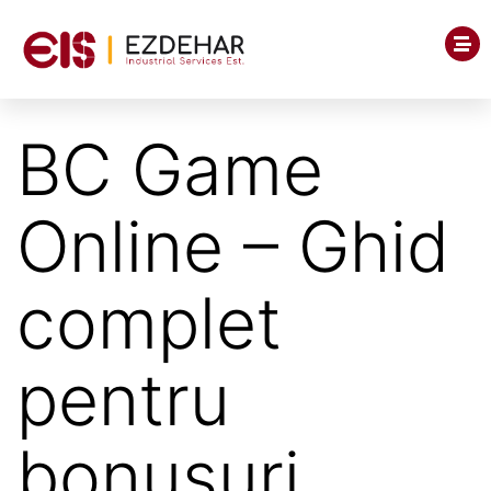
BC Game
Online – Ghid
complet
pentru
bonusuri,