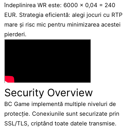
îndeplinirea WR este: 6000 × 0,04 = 240
EUR. Strategia eficientă: alegi jocuri cu RTP
mare și risc mic pentru minimizarea acestei
pierderi.
Security Overview
BC Game implementă multiple niveluri de
protecție. Conexiunile sunt securizate prin
SSL/TLS, criptând toate datele transmise.