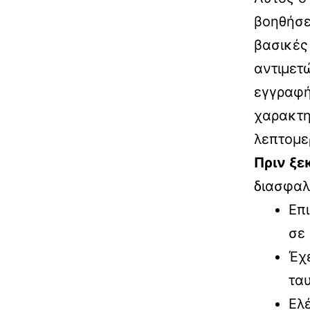
βοηθήσε
βασικές
αντιμετ
εγγραφή
χαρακτη
λεπτομε
Πριν ξε
διασφαλ
Επι
σε 
Έχε
τα
Ελ