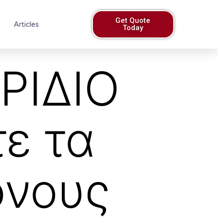
Get Quote
Articles
Today
ΙΡΙΔΙΟ
ε τα
ονους