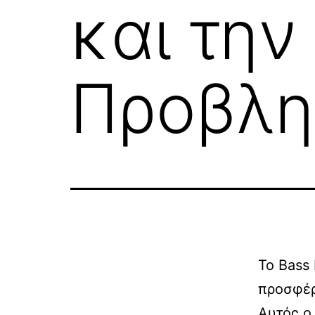
και την
Προβλη
Το Bass
προσφέρε
Αυτός ο