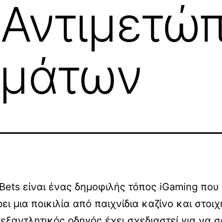
 Αντιμετώ
μάτων
 Bets είναι ένας δημοφιλής τόπος iGaming που
ι μια ποικιλία από παιχνίδια καζίνο και στοι
 εξαντλητικός οδηγός έχει σχεδιαστεί για να 