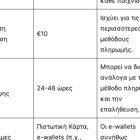
κάθε παιχνιδ
Ισχύει για τις
τη
περισσότερε
€10
εση
μεθόδους
πληρωμής.
Μπορεί να δι
ανάλογα με 
ς
24-48 ώρες
μέθοδο πλη
ψης
και την
επαλήθευση.
Πιστωτική Κάρτα,
Οι e-wallets
ιμες
e-wallets (π.χ.,
συνήθως