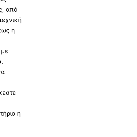
ς, από
τεχνική
πως η
 με
α.
να
σκεστε
τήριο ή