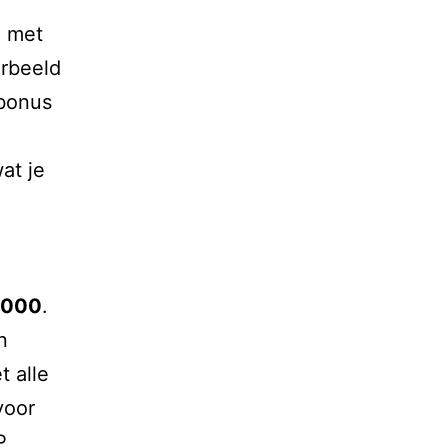
n met
orbeeld
sbonus
at je
.000
.
n
t alle
voor
P