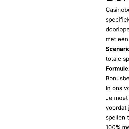
Casinobo
specifie
doorlope
met een
Scenari
totale s
Formule
Bonusbed
In ons v
Je moet
voordat 
spellen 
100% mee