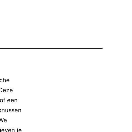
sche
 Deze
 of een
bonussen
 We
geven je