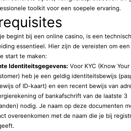
essionele toolkit voor een soepele ervaring.
requisites
je begint bij een online casino, is een technisc
iding essentieel. Hier zijn de vereisten om een
e start te maken:
te Identiteitsgegevens:
Voor KYC (Know Your
tomer) heb je een geldig identiteitsbewijs (pas
bewijs of ID-kaart) en een recent bewijs van adr
rgierekening of bankafschrift van de laatste 3
anden) nodig. Je naam op deze documenten m
ct overeenkomen met de naam die je bij registr
eeft.