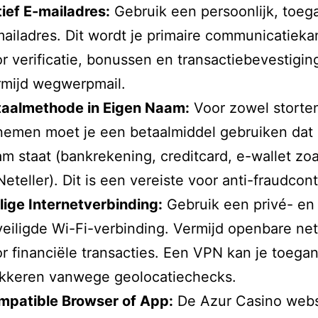
ief E-mailadres:
Gebruik een persoonlijk, toega
ailadres. Dit wordt je primaire communicatieka
r verificatie, bonussen en transactiebevestigin
rmijd wegwerpmail.
taalmethode in Eigen Naam:
Voor zowel storten
emen moet je een betaalmiddel gebruiken dat
m staat (bankrekening, creditcard, e-wallet zoal
Neteller). Dit is een vereiste voor anti-fraudcont
lige Internetverbinding:
Gebruik een privé- en
eiligde Wi-Fi-verbinding. Vermijd openbare n
r financiële transacties. Een VPN kan je toega
okkeren vanwege geolocatiechecks.
mpatible Browser of App:
De Azur Casino websi