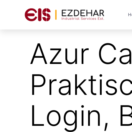
H
Azur Ca
Praktis
Login, 