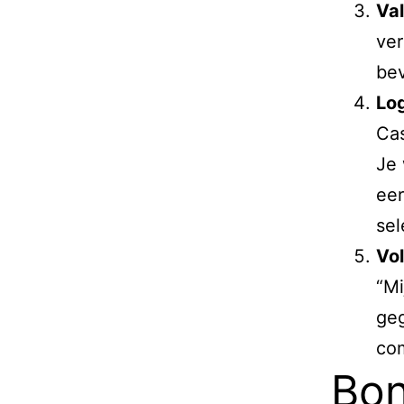
Val
ver
bev
Log
Cas
Je 
eer
sel
Vol
“Mi
geg
co
Bo