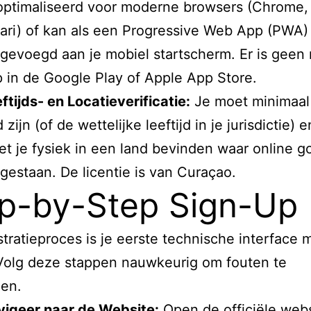
ptimaliseerd voor moderne browsers (Chrome, 
ari) of kan als een Progressive Web App (PWA
gevoegd aan je mobiel startscherm. Er is geen 
 in de Google Play of Apple App Store.
ftijds- en Locatieverificatie:
Je moet minimaal 
 zijn (of de wettelijke leeftijd in je jurisdictie) e
t je fysiek in een land bevinden waar online g
gestaan. De licentie is van Curaçao.
p-by-Step Sign-Up
stratieproces is je eerste technische interface 
Volg deze stappen nauwkeurig om fouten te
en.
vigeer naar de Website:
Open de officiële webs