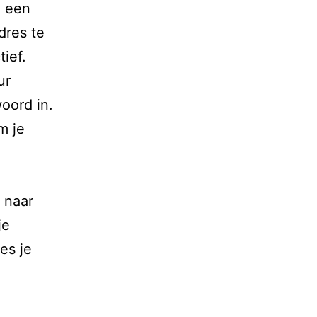
e een
adres te
ief.
ur
oord in.
m je
 naar
je
es je