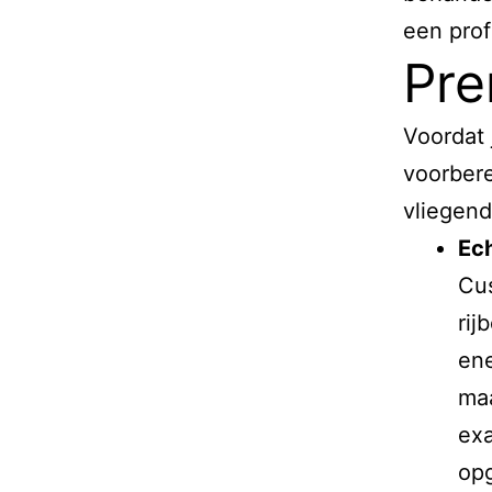
een prof
Pre
Voordat 
voorbere
vliegend
Ech
Cus
rij
ene
ma
exa
opg