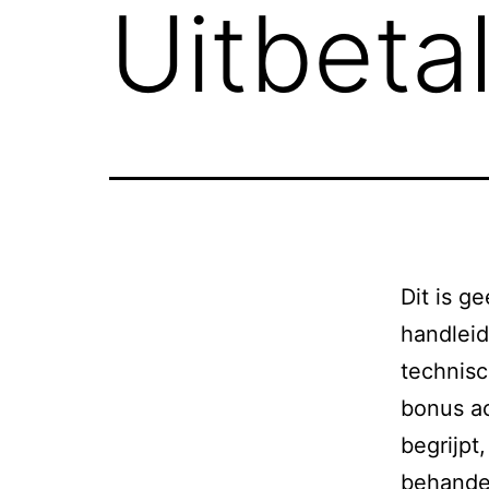
Uitbeta
Dit is g
handleid
technisc
bonus ac
begrijpt
behandel