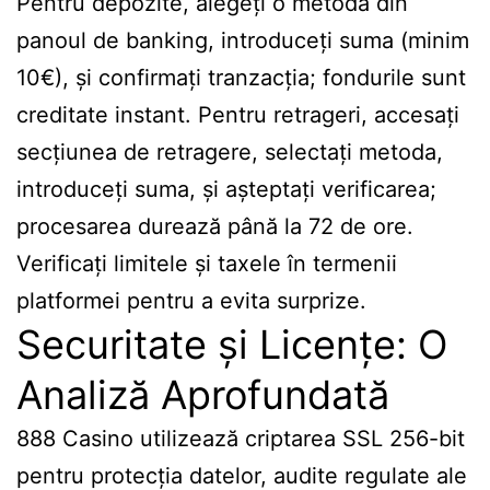
Pentru depozite, alegeți o metodă din
panoul de banking, introduceți suma (minim
10€), și confirmați tranzacția; fondurile sunt
creditate instant. Pentru retrageri, accesați
secțiunea de retragere, selectați metoda,
introduceți suma, și așteptați verificarea;
procesarea durează până la 72 de ore.
Verificați limitele și taxele în termenii
platformei pentru a evita surprize.
Securitate și Licențe: O
Analiză Aprofundată
888 Casino utilizează criptarea SSL 256-bit
pentru protecția datelor, audite regulate ale