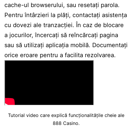
cache-ul browserului, sau resetați parola.
Pentru întârzieri la plăți, contactați asistența
cu dovezi ale tranzacției. În caz de blocare
a jocurilor, încercați să reîncărcați pagina
sau să utilizați aplicația mobilă. Documentați
orice eroare pentru a facilita rezolvarea.
Tutorial video care explică funcționalitățile cheie ale
888 Casino.