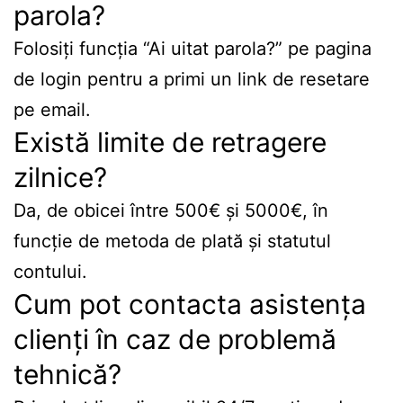
parola?
Folosiți funcția “Ai uitat parola?” pe pagina
de login pentru a primi un link de resetare
pe email.
Există limite de retragere
zilnice?
Da, de obicei între 500€ și 5000€, în
funcție de metoda de plată și statutul
contului.
Cum pot contacta asistența
clienți în caz de problemă
tehnică?