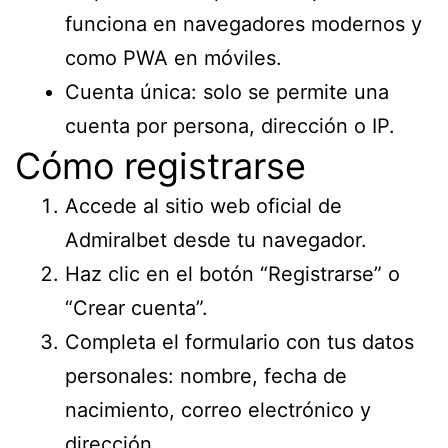
funciona en navegadores modernos y
como PWA en móviles.
Cuenta única: solo se permite una
cuenta por persona, dirección o IP.
Cómo registrarse
Accede al sitio web oficial de
Admiralbet desde tu navegador.
Haz clic en el botón “Registrarse” o
“Crear cuenta”.
Completa el formulario con tus datos
personales: nombre, fecha de
nacimiento, correo electrónico y
dirección.