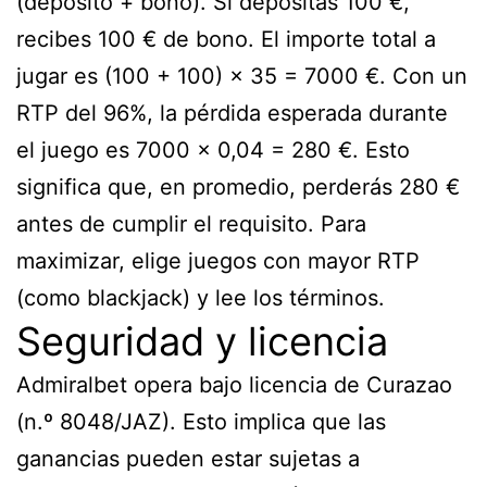
(depósito + bono). Si depositas 100 €,
recibes 100 € de bono. El importe total a
jugar es (100 + 100) × 35 = 7000 €. Con un
RTP del 96%, la pérdida esperada durante
el juego es 7000 × 0,04 = 280 €. Esto
significa que, en promedio, perderás 280 €
antes de cumplir el requisito. Para
maximizar, elige juegos con mayor RTP
(como blackjack) y lee los términos.
Seguridad y licencia
Admiralbet opera bajo licencia de Curazao
(n.º 8048/JAZ). Esto implica que las
ganancias pueden estar sujetas a