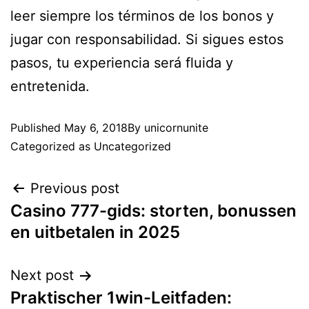
leer siempre los términos de los bonos y
jugar con responsabilidad. Si sigues estos
pasos, tu experiencia será fluida y
entretenida.
Published
May 6, 2018
By
unicornunite
Categorized as
Uncategorized
Previous post
Casino 777-gids: storten, bonussen
en uitbetalen in 2025
Next post
Praktischer 1win-Leitfaden: