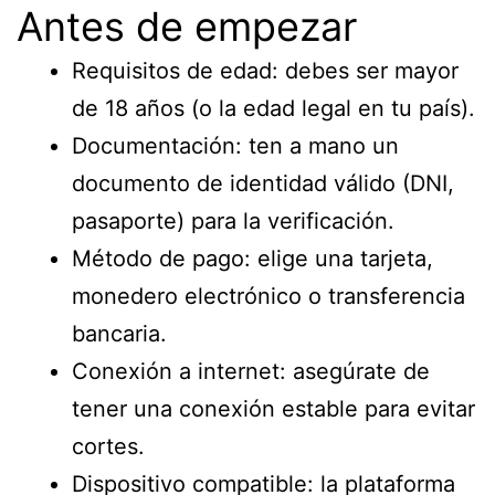
Antes de empezar
Requisitos de edad: debes ser mayor
de 18 años (o la edad legal en tu país).
Documentación: ten a mano un
documento de identidad válido (DNI,
pasaporte) para la verificación.
Método de pago: elige una tarjeta,
monedero electrónico o transferencia
bancaria.
Conexión a internet: asegúrate de
tener una conexión estable para evitar
cortes.
Dispositivo compatible: la plataforma