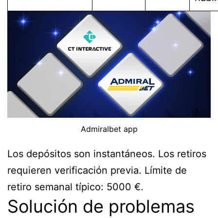
Admiralbet app
Los depósitos son instantáneos. Los retiros
requieren verificación previa. Límite de
retiro semanal típico: 5000 €.
Solución de problemas