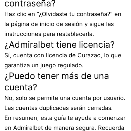
contraseña?
Haz clic en “¿Olvidaste tu contraseña?” en
la página de inicio de sesión y sigue las
instrucciones para restablecerla.
¿Admiralbet tiene licencia?
Sí, cuenta con licencia de Curazao, lo que
garantiza un juego regulado.
¿Puedo tener más de una
cuenta?
No, solo se permite una cuenta por usuario.
Las cuentas duplicadas serán cerradas.
En resumen, esta guía te ayuda a comenzar
en Admiralbet de manera segura. Recuerda