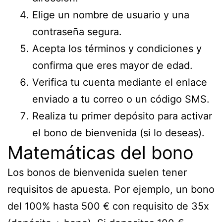
Elige un nombre de usuario y una
contraseña segura.
Acepta los términos y condiciones y
confirma que eres mayor de edad.
Verifica tu cuenta mediante el enlace
enviado a tu correo o un código SMS.
Realiza tu primer depósito para activar
el bono de bienvenida (si lo deseas).
Matemáticas del bono
Los bonos de bienvenida suelen tener
requisitos de apuesta. Por ejemplo, un bono
del 100% hasta 500 € con requisito de 35x