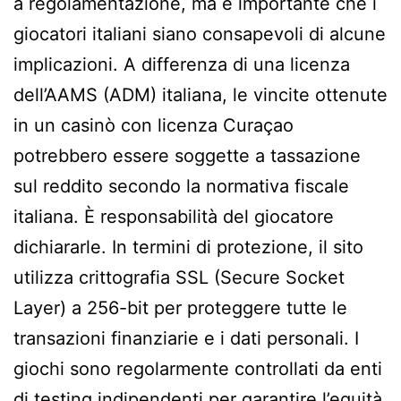
a regolamentazione, ma è importante che i
giocatori italiani siano consapevoli di alcune
implicazioni. A differenza di una licenza
dell’AAMS (ADM) italiana, le vincite ottenute
in un casinò con licenza Curaçao
potrebbero essere soggette a tassazione
sul reddito secondo la normativa fiscale
italiana. È responsabilità del giocatore
dichiararle. In termini di protezione, il sito
utilizza crittografia SSL (Secure Socket
Layer) a 256-bit per proteggere tutte le
transazioni finanziarie e i dati personali. I
giochi sono regolarmente controllati da enti
di testing indipendenti per garantire l’equità