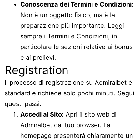
Conoscenza dei Termini e Condizioni:
Non è un oggetto fisico, ma è la
preparazione più importante. Leggi
sempre i Termini e Condizioni, in
particolare le sezioni relative ai bonus
e ai prelievi.
Registration
Il processo di registrazione su Admiralbet è
standard e richiede solo pochi minuti. Segui
questi passi:
Accedi al Sito:
Apri il sito web di
Admiralbet dal tuo browser. La
homepage presenterà chiaramente un