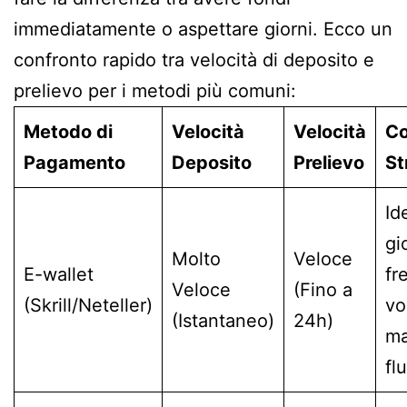
immediatamente o aspettare giorni. Ecco un
confronto rapido tra velocità di deposito e
prelievo per i metodi più comuni:
Metodo di
Velocità
Velocità
Co
Pagamento
Deposito
Prelievo
St
Id
gi
Molto
Veloce
E-wallet
fr
Veloce
(Fino a
(Skrill/Neteller)
vo
(Istantaneo)
24h)
ma
flu