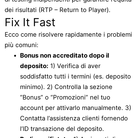
dei risultati (RTP – Return to Player).
Fix It Fast
Ecco come risolvere rapidamente i problemi
più comuni:
Bonus non accreditato dopo il
deposito:
1) Verifica di aver
soddisfatto tutti i termini (es. deposito
minimo). 2) Controlla la sezione
“Bonus” o “Promozioni” nel tuo
account per attivarlo manualmente. 3)
Contatta l’assistenza clienti fornendo
l’ID transazione del deposito.