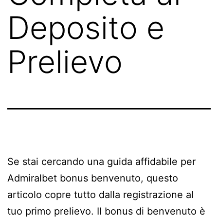
Deposito e
Prelievo
Se stai cercando una guida affidabile per
Admiralbet bonus benvenuto
, questo
articolo copre tutto dalla registrazione al
tuo primo prelievo. Il bonus di benvenuto è