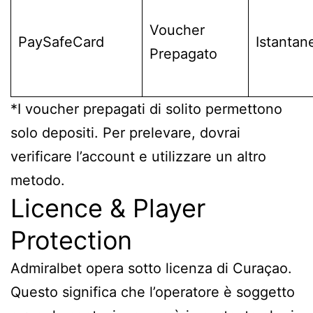
Voucher
PaySafeCard
Istantan
Prepagato
*I voucher prepagati di solito permettono
solo depositi. Per prelevare, dovrai
verificare l’account e utilizzare un altro
metodo.
Licence & Player
Protection
Admiralbet opera sotto licenza di Curaçao.
Questo significa che l’operatore è soggetto