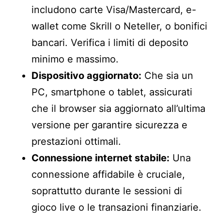
includono carte Visa/Mastercard, e-
wallet come Skrill o Neteller, o bonifici
bancari. Verifica i limiti di deposito
minimo e massimo.
Dispositivo aggiornato:
Che sia un
PC, smartphone o tablet, assicurati
che il browser sia aggiornato all’ultima
versione per garantire sicurezza e
prestazioni ottimali.
Connessione internet stabile:
Una
connessione affidabile è cruciale,
soprattutto durante le sessioni di
gioco live o le transazioni finanziarie.