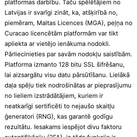
platformas darbību. Taču spēlētājiem no
Latvijas ir svarīgi zināt, ka, atšķirībā no,
piemēram, Maltas Licences (MGA), peļņa no
Curacao licencētām platformām var tikt
apliekta ar vietējo ienākuma nodokli.
Pārliecinieties par savām nodokļu saistībām.
Platforma izmanto 128 bitu SSL šifrēšanu,
lai aizsargātu visu datu pārsūtīšanu. Lielākā
daļa spēļu tiek nodrošinātas ar pieprasījumu
no lieliem izstrādātājiem, kuriem ir
neatkarīgi sertificēti to nejaušo skaitļu
ģeneratori (RNG), kas garantē godīgu
rezultātu. Iesakams iespējot divu faktoru