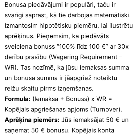
Bonusa piedāvājumi ir populāri, taču ir
svarīgi saprast, kā tie darbojas matemātiski.
Izmantosim hipotētisku piemēru, lai ilustrētu
aprēķinus. Pieņemsim, ka piedāvāts
sveiciena bonuss “100% līdz 100 €” ar 30x
derību prasību (Wagering Requirement –
WR). Tas nozīmē, ka jūsu iemaksas summa
un bonusa summa ir jāapgriež noteiktu
reižu skaitu pirms izņemšanas.
Formula:
(Iemaksa + Bonuss) x WR =
Kopējais apgriešanas apjoms (Turnover).
Aprēķina piemērs:
Jūs iemaksājat 50 € un
saņemat 50 € bonusu. Kopējais konta