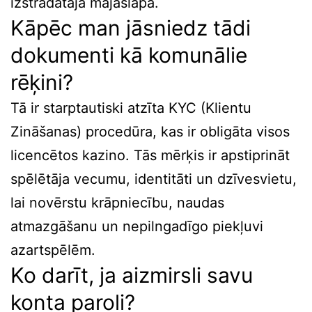
izstrādātāja mājaslapā.
Kāpēc man jāsniedz tādi
dokumenti kā komunālie
rēķini?
Tā ir starptautiski atzīta KYC (Klientu
Zināšanas) procedūra, kas ir obligāta visos
licencētos kazino. Tās mērķis ir apstiprināt
spēlētāja vecumu, identitāti un dzīvesvietu,
lai novērstu krāpniecību, naudas
atmazgāšanu un nepilngadīgo piekļuvi
azartspēlēm.
Ko darīt, ja aizmirsli savu
konta paroli?