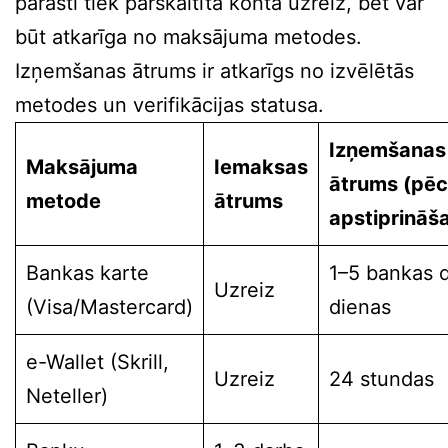
parasti tiek pārskaitīta kontā uzreiz, bet var
būt atkarīga no maksājuma metodes.
Izņemšanas ātrums ir atkarīgs no izvēlētās
metodes un verifikācijas statusa.
Izņemšanas
Maksājuma
Iemaksas
ātrums (pēc
metode
ātrums
apstiprināš
Bankas karte
1–5 bankas 
Uzreiz
(Visa/Mastercard)
dienas
e-Wallet (Skrill,
Uzreiz
24 stundas
Neteller)