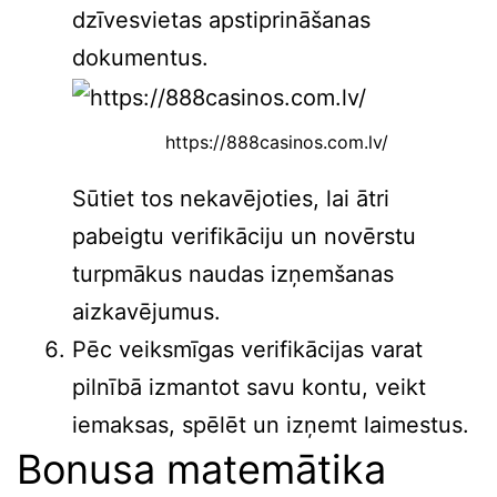
dzīvesvietas apstiprināšanas
dokumentus.
https://888casinos.com.lv/
Sūtiet tos nekavējoties, lai ātri
pabeigtu verifikāciju un novērstu
turpmākus naudas izņemšanas
aizkavējumus.
Pēc veiksmīgas verifikācijas varat
pilnībā izmantot savu kontu, veikt
iemaksas, spēlēt un izņemt laimestus.
Bonusa matemātika