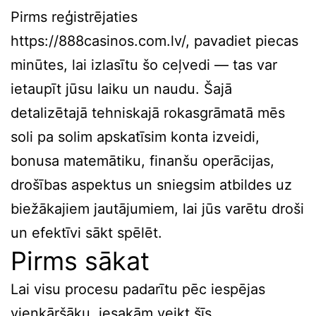
Pirms reģistrējaties
https://888casinos.com.lv/
, pavadiet piecas
minūtes, lai izlasītu šo ceļvedi — tas var
ietaupīt jūsu laiku un naudu. Šajā
detalizētajā tehniskajā rokasgrāmatā mēs
soli pa solim apskatīsim konta izveidi,
bonusa matemātiku, finanšu operācijas,
drošības aspektus un sniegsim atbildes uz
biežākajiem jautājumiem, lai jūs varētu droši
un efektīvi sākt spēlēt.
Pirms sākat
Lai visu procesu padarītu pēc iespējas
vienkāršāku, iesakām veikt šīs