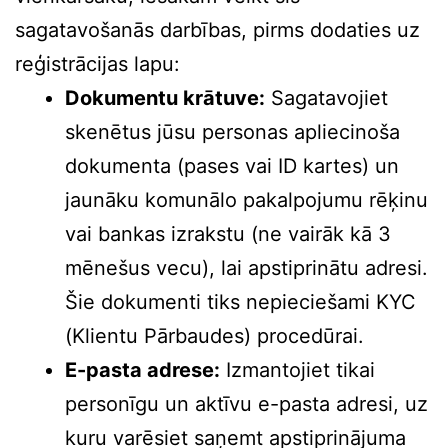
sagatavošanās darbības, pirms dodaties uz
reģistrācijas lapu:
Dokumentu krātuve:
Sagatavojiet
skenētus jūsu personas apliecinoša
dokumenta (pases vai ID kartes) un
jaunāku komunālo pakalpojumu rēķinu
vai bankas izrakstu (ne vairāk kā 3
mēnešus vecu), lai apstiprinātu adresi.
Šie dokumenti tiks nepieciešami KYC
(Klientu Pārbaudes) procedūrai.
E-pasta adrese:
Izmantojiet tikai
personīgu un aktīvu e-pasta adresi, uz
kuru varēsiet saņemt apstiprinājuma