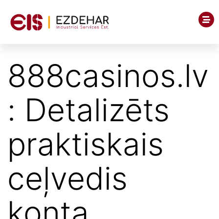
888casinos.lv
: Detalizēts
praktiskais
ceļvedis
konta