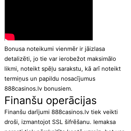
Bonusa noteikumi vienmēr ir jāizlasa
detalizēti, jo tie var ierobežot maksimālo
likmi, noteikt spēļu sarakstu, kā arī noteikt
termiņus un papildu nosacījumus
888casinos.lv bonusiem.
Finanšu operācijas
Finanšu darījumi 888casinos.lv tiek veikti
droši, izmantojot SSL šifrēšanu. Iemaksa