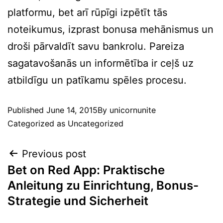
platformu, bet arī rūpīgi izpētīt tās
noteikumus, izprast bonusa mehānismus un
droši pārvaldīt savu bankrolu. Pareiza
sagatavošanās un informētība ir ceļš uz
atbildīgu un patīkamu spēles procesu.
Published
June 14, 2015
By
unicornunite
Categorized as
Uncategorized
Previous post
Bet on Red App: Praktische
Anleitung zu Einrichtung, Bonus-
Strategie und Sicherheit