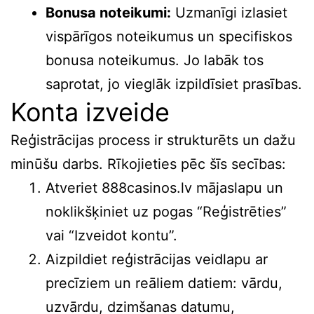
Bonusa noteikumi:
Uzmanīgi izlasiet
vispārīgos noteikumus un specifiskos
bonusa noteikumus. Jo labāk tos
saprotat, jo vieglāk izpildīsiet prasības.
Konta izveide
Reģistrācijas process ir strukturēts un dažu
minūšu darbs. Rīkojieties pēc šīs secības:
Atveriet 888casinos.lv mājaslapu un
noklikšķiniet uz pogas “Reģistrēties”
vai “Izveidot kontu”.
Aizpildiet reģistrācijas veidlapu ar
precīziem un reāliem datiem: vārdu,
uzvārdu, dzimšanas datumu,