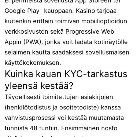
Ei perinteistä sovellusta App Storeen tai
Google Play -kauppaan. Kasino tarjoaa
kuitenkin erittäin toimivan mobiilioptioidun
verkkosivuston sekä Progressive Web
Appin (PWA), jonka voit ladata kotinäytölle
selaimen kautta saadaksesi sovellusmaisen
käyttökokemuksen.
Kuinka kauan KYC-tarkastus
yleensä kestää?
Täydellisesti toimitettujen asiakirjojen
(henkilötodistus ja osoitetodiste) kanssa
vahvistusprosessi voi kestää muutamasta
tunnista 48 tuntiin. Ensimmäinen nosto