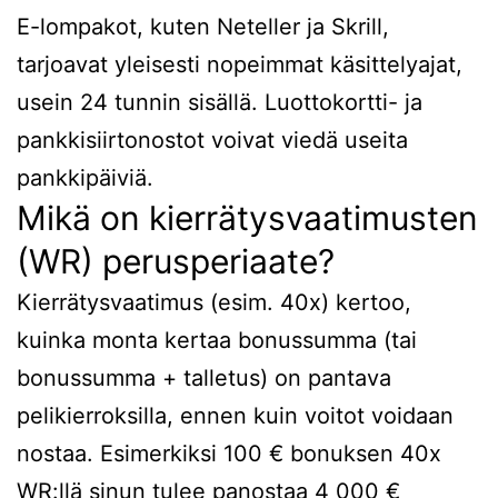
E-lompakot, kuten Neteller ja Skrill,
tarjoavat yleisesti nopeimmat käsittelyajat,
usein 24 tunnin sisällä. Luottokortti- ja
pankkisiirtonostot voivat viedä useita
pankkipäiviä.
Mikä on kierrätysvaatimusten
(WR) perusperiaate?
Kierrätysvaatimus (esim. 40x) kertoo,
kuinka monta kertaa bonussumma (tai
bonussumma + talletus) on pantava
pelikierroksilla, ennen kuin voitot voidaan
nostaa. Esimerkiksi 100 € bonuksen 40x
WR:llä sinun tulee panostaa 4 000 €