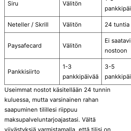
Siru
Välitön
pankkipä
Neteller / Skrill
Välitön
24 tuntia
Ei saatavi
Paysafecard
Välitön
nostoon
1-3
3-5
Pankkisiirto
pankkipäivää
pankkipä
Useimmat nostot käsitellään 24 tunnin
kuluessa, mutta varsinainen rahan
saapuminen tilillesi riippuu
maksupalveluntarjoajastasi. Vältä
viivästyksiä varmistamalla, että tilisi on