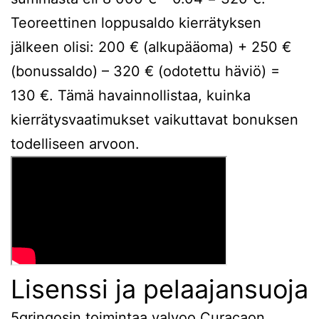
Teoreettinen loppusaldo kierrätyksen
jälkeen olisi: 200 € (alkupääoma) + 250 €
(bonussaldo) – 320 € (odotettu häviö) =
130 €. Tämä havainnollistaa, kuinka
kierrätysvaatimukset vaikuttavat bonuksen
todelliseen arvoon.
Lisenssi ja pelaajansuoja
5gringosin toimintaa valvoo Curaçaon