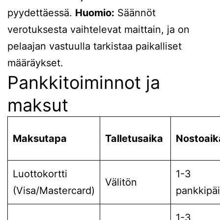
pyydettäessä.
Huomio:
Säännöt
verotuksesta vaihtelevat maittain, ja on
pelaajan vastuulla tarkistaa paikalliset
määräykset.
Pankkitoiminnot ja
maksut
Maksutapa
Talletusaika
Nostoaik
Luottokortti
1-3
Välitön
(Visa/Mastercard)
pankkipä
1-3