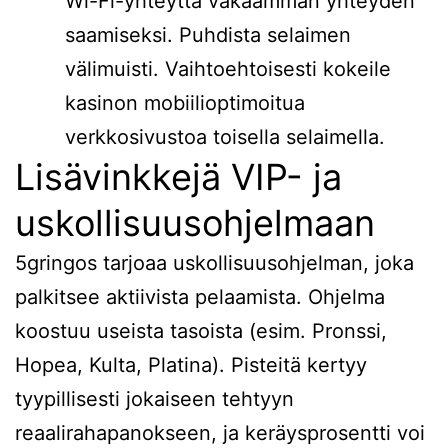
Wi-Fi-yhteyttä vakaamman yhteyden
saamiseksi. Puhdista selaimen
välimuisti. Vaihtoehtoisesti kokeile
kasinon mobiilioptimoitua
verkkosivustoa toisella selaimella.
Lisävinkkejä VIP- ja
uskollisuusohjelmaan
5gringos tarjoaa uskollisuusohjelman, joka
palkitsee aktiivista pelaamista. Ohjelma
koostuu useista tasoista (esim. Pronssi,
Hopea, Kulta, Platina). Pisteitä kertyy
tyypillisesti jokaiseen tehtyyn
reaalirahapanokseen, ja keräysprosentti voi