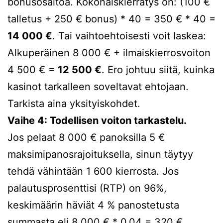
bonusosaltoa. Kokonaiskierrätys on: (100 €
talletus + 250 € bonus) * 40 = 350 € * 40 =
14 000 €
. Tai vaihtoehtoisesti voit laskea:
Alkuperäinen 8 000 € + ilmaiskierrosvoiton
4 500 € =
12 500 €
. Ero johtuu siitä, kuinka
kasinot tarkalleen soveltavat ehtojaan.
Tarkista aina yksityiskohdet.
Vaihe 4: Todellisen voiton tarkastelu.
Jos pelaat 8 000 € panoksilla 5 €
maksimipanosrajoituksella, sinun täytyy
tehdä vähintään 1 600 kierrosta. Jos
palautusprosenttisi (RTP) on 96%,
keskimäärin häviät 4 % panostetusta
summasta eli 8 000 € * 0.04 = 320 €.