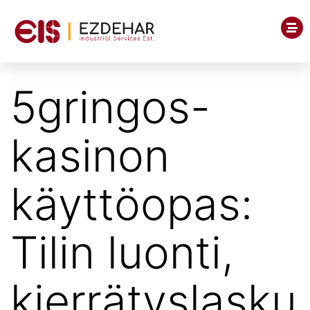
5gringos-
kasinon
käyttöopas:
Tilin luonti,
kierrätyslasku