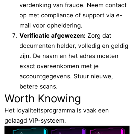
verdenking van fraude. Neem contact
op met compliance of support via e-
mail voor opheldering.
Verificatie afgewezen:
Zorg dat
documenten helder, volledig en geldig
zijn. De naam en het adres moeten
exact overeenkomen met je
accountgegevens. Stuur nieuwe,
betere scans.
Worth Knowing
Het loyaliteitsprogramma is vaak een
gelaagd VIP-systeem.