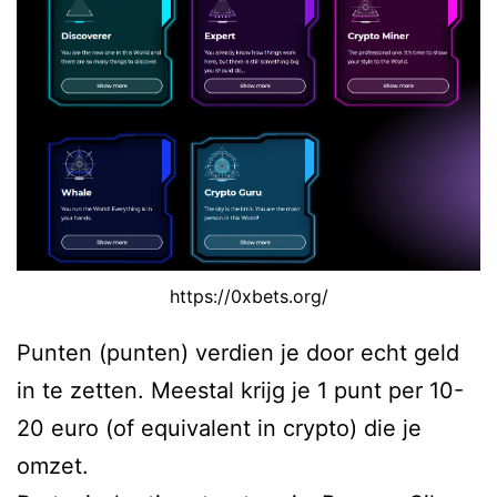
https://0xbets.org/
Punten (punten) verdien je door echt geld
in te zetten. Meestal krijg je 1 punt per 10-
20 euro (of equivalent in crypto) die je
omzet.