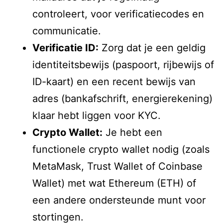
controleert, voor verificatiecodes en
communicatie.
Verificatie ID:
Zorg dat je een geldig
identiteitsbewijs (paspoort, rijbewijs of
ID-kaart) en een recent bewijs van
adres (bankafschrift, energierekening)
klaar hebt liggen voor KYC.
Crypto Wallet:
Je hebt een
functionele crypto wallet nodig (zoals
MetaMask, Trust Wallet of Coinbase
Wallet) met wat Ethereum (ETH) of
een andere ondersteunde munt voor
stortingen.