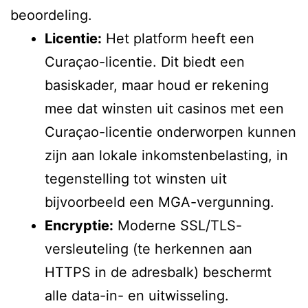
beoordeling.
Licentie:
Het platform heeft een
Curaçao-licentie. Dit biedt een
basiskader, maar houd er rekening
mee dat winsten uit casinos met een
Curaçao-licentie onderworpen kunnen
zijn aan lokale inkomstenbelasting, in
tegenstelling tot winsten uit
bijvoorbeeld een MGA-vergunning.
Encryptie:
Moderne SSL/TLS-
versleuteling (te herkennen aan
HTTPS in de adresbalk) beschermt
alle data-in- en uitwisseling.