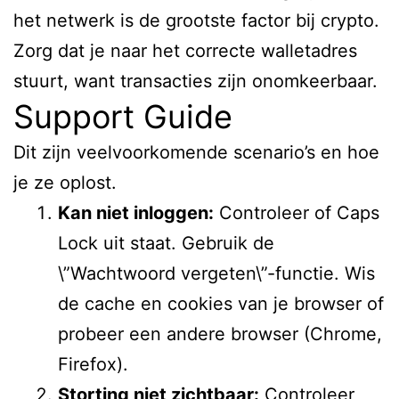
het netwerk is de grootste factor bij crypto.
Zorg dat je naar het correcte walletadres
stuurt, want transacties zijn onomkeerbaar.
Support Guide
Dit zijn veelvoorkomende scenario’s en hoe
je ze oplost.
Kan niet inloggen:
Controleer of Caps
Lock uit staat. Gebruik de
\”Wachtwoord vergeten\”-functie. Wis
de cache en cookies van je browser of
probeer een andere browser (Chrome,
Firefox).
Storting niet zichtbaar:
Controleer