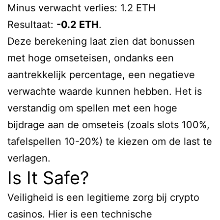
Minus verwacht verlies: 1.2 ETH
Resultaat:
-0.2 ETH
.
Deze berekening laat zien dat bonussen
met hoge omseteisen, ondanks een
aantrekkelijk percentage, een negatieve
verwachte waarde kunnen hebben. Het is
verstandig om spellen met een hoge
bijdrage aan de omseteis (zoals slots 100%,
tafelspellen 10-20%) te kiezen om de last te
verlagen.
Is It Safe?
Veiligheid is een legitieme zorg bij crypto
casinos. Hier is een technische