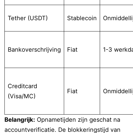
Tether (USDT)
Stablecoin
Onmiddelli
Bankoverschrijving
Fiat
1-3 werkd
Creditcard
Fiat
Onmiddelli
(Visa/MC)
Belangrijk:
Opnametijden zijn geschat na
accountverificatie. De blokkeringstijd van