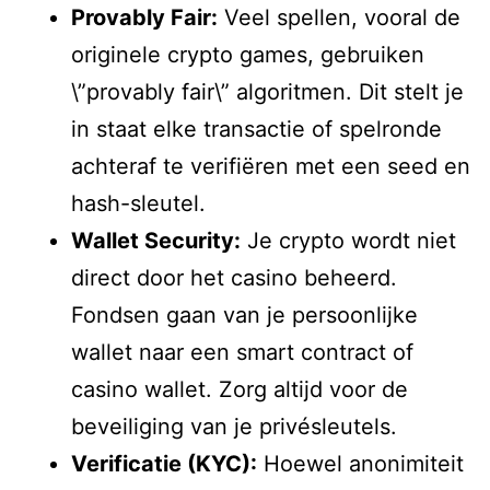
Provably Fair:
Veel spellen, vooral de
originele crypto games, gebruiken
\”provably fair\” algoritmen. Dit stelt je
in staat elke transactie of spelronde
achteraf te verifiëren met een seed en
hash-sleutel.
Wallet Security:
Je crypto wordt niet
direct door het casino beheerd.
Fondsen gaan van je persoonlijke
wallet naar een smart contract of
casino wallet. Zorg altijd voor de
beveiliging van je privésleutels.
Verificatie (KYC):
Hoewel anonimiteit