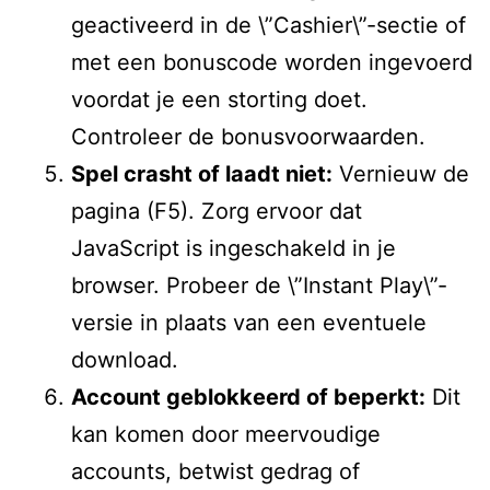
geactiveerd in de \”Cashier\”-sectie of
met een bonuscode worden ingevoerd
voordat je een storting doet.
Controleer de bonusvoorwaarden.
Spel crasht of laadt niet:
Vernieuw de
pagina (F5). Zorg ervoor dat
JavaScript is ingeschakeld in je
browser. Probeer de \”Instant Play\”-
versie in plaats van een eventuele
download.
Account geblokkeerd of beperkt:
Dit
kan komen door meervoudige
accounts, betwist gedrag of