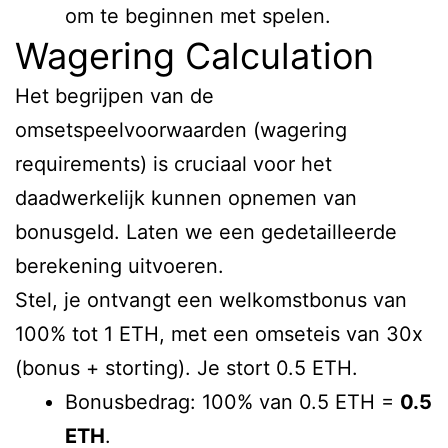
om te beginnen met spelen.
Wagering Calculation
Het begrijpen van de
omsetspeelvoorwaarden (wagering
requirements) is cruciaal voor het
daadwerkelijk kunnen opnemen van
bonusgeld. Laten we een gedetailleerde
berekening uitvoeren.
Stel, je ontvangt een welkomstbonus van
100% tot 1 ETH, met een omseteis van 30x
(bonus + storting). Je stort 0.5 ETH.
Bonusbedrag: 100% van 0.5 ETH =
0.5
ETH
.