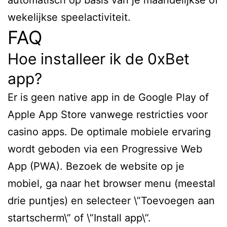
wekelijkse speelactiviteit.
FAQ
Hoe installeer ik de 0xBet
app?
Er is geen native app in de Google Play of
Apple App Store vanwege restricties voor
casino apps. De optimale mobiele ervaring
wordt geboden via een Progressive Web
App (PWA). Bezoek de website op je
mobiel, ga naar het browser menu (meestal
drie puntjes) en selecteer \”Toevoegen aan
startscherm\” of \”Install app\”.