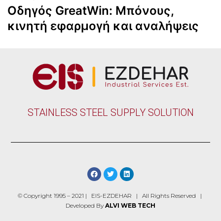
Οδηγός GreatWin: Μπόνους,
κινητή εφαρμογή και αναλήψεις
STAINLESS STEEL SUPPLY SOLUTION
© Copyright 1995 – 2021 | EIS-EZDEHAR | All Rights Reserved |
Developed By
ALVI WEB TECH