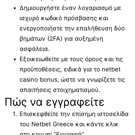
Δημιουργήστε έναν λογαριασμό με
ισχυρό κωδικό πρόσβασης και
ενεργοποιήστε την επαλήθευση δύο
βημάτων (2FA) για αυξημένη
ασφάλεια.
Εξοικειωθείτε με τους όρους και τις
προϋποθέσεις, ειδικά για το netbet
casino bonus, ώστε να γνωρίζετε τις
απαιτήσεις στοιχηματισμού.
Πώς να εγγραφείτε
Επισκεφθείτε την επίσημη ιστοσελίδα
του Netbet Greece και κάντε κλικ
στο κουμπί “Εγγραφή”.