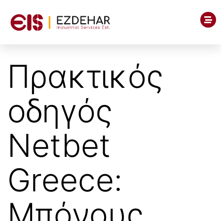
Πρακτικός
οδηγός
Netbet
Greece:
Μπόνους,