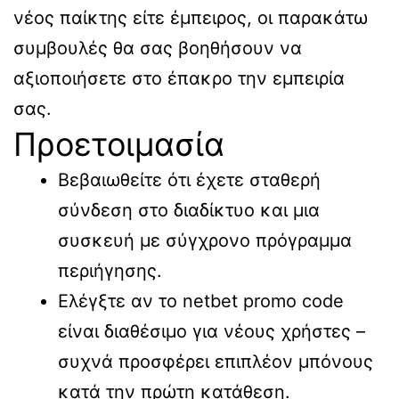
νέος παίκτης είτε έμπειρος, οι παρακάτω
συμβουλές θα σας βοηθήσουν να
αξιοποιήσετε στο έπακρο την εμπειρία
σας.
Προετοιμασία
Βεβαιωθείτε ότι έχετε σταθερή
σύνδεση στο διαδίκτυο και μια
συσκευή με σύγχρονο πρόγραμμα
περιήγησης.
Ελέγξτε αν το netbet promo code
είναι διαθέσιμο για νέους χρήστες –
συχνά προσφέρει επιπλέον μπόνους
κατά την πρώτη κατάθεση.