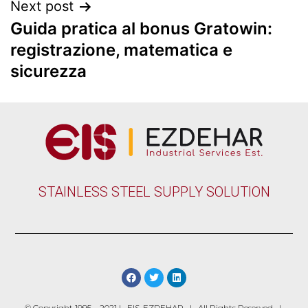
Next post
Guida pratica al bonus Gratowin:
registrazione, matematica e
sicurezza
STAINLESS STEEL SUPPLY SOLUTION
© Copyright 1995 – 2021 | EIS-EZDEHAR | All Rights Reserved |